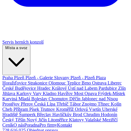
Servis herních konzolí
Místa a svoz
Praha
Plzeň
Plzeň - Galerie Slovany
Plzeň - Plzeň Plaza
Horažďovice
Strakonice
Olomouc
Teplice
Brno
Ostrava
Liberec
České Budějovice
Hradec Králové
Ústí nad Labem
Pardubice
Zlín
Jihlava
Karlovy Vary
Kladno
Havířov
Most
Opava
Frýdek-Místek
Karviná
Mladá Boleslav
Chomutov
Děčín
Jablonec nad Nisou
Prostějov
Přerov
Česká Lípa
Třebíč
Tábor
Znojmo
Třinec
Kolín
Cheb
Příbram
Písek
Trutnov
Kroměříž
Orlová
Vsetín
Uherské
Hradiště
Šumperk
Břeclav
Havlíčkův Brod
Chrudim
Hodonín
Český Těšín
Nový Jičín
Litoměřice
Klatovy
Valašské Meziříčí
Ceník
O nás
Poradna
Pro firmy
Kontakt
728 616 025
Objednat opravu