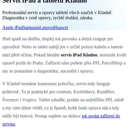
Servis iPad a tabletů Kladno
Profesionální servis a opravy tabletů všech značek v Kladně.
Diagnostika v ceně opravy, rychlé dodání, záruka.
Apple iPad
Samsung
Lenovo
Huawei
iPad spadl na dlažbu, displej má pavouka a dotyk reaguje jen
uprostřed. Nebo se tablet nabíjí jen v určité poloze kabelu a baterie
mizí před očima. Pokud hledáte
servis iPad Kladno
, nemusíte kvůli
opravě jezdit do Prahy. Zařízení nám pošlete přes PPL ParcelShop a
my se postaráme o diagnostiku, nacenění i opravu.
V Kladně nemáme kamennou pobočku, servis tedy funguje
poštovně. To je praktické pro centrum, Kročehlavy, Rozdělov,
Švermov i Vrapice. Tablet zabalíte, podáte na nejbližším PPL místě
a my vám dáme vědět, co je špatně, kolik bude oprava stát a kdy
může být hotová. Postup najdete na stránce
jak poslat zařízení do
servisu
.