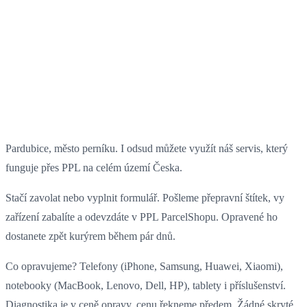
Pardubice, město perníku. I odsud můžete využít náš servis, který
funguje přes PPL na celém území Česka.
Stačí zavolat nebo vyplnit formulář. Pošleme přepravní štítek, vy
zařízení zabalíte a odevzdáte v PPL ParcelShopu. Opravené ho
dostanete zpět kurýrem během pár dnů.
Co opravujeme? Telefony (iPhone, Samsung, Huawei, Xiaomi),
notebooky (MacBook, Lenovo, Dell, HP), tablety i příslušenství.
Diagnostika je v ceně opravy, cenu řekneme předem. Žádné skryté