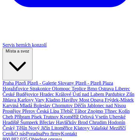
Servis herních konzolí
Místa a svoz
Praha
Plzeň
Plzeň - Galerie Slovany
Plzeň - Plzeň Plaza
Horažďovice
Strakonice
Olomouc
Teplice
Brno
Ostrava
Liberec
České Budějovice
Hradec Králové
Ústí nad Labem
Pardubice
Zlín
Jihlava
Karlovy Vary
Kladno
Havířov
Most
Opava
Frýdek-Místek
Karviná
Mladá Boleslav
Chomutov
Děčín
Jablonec nad Nisou
Prostějov
Přerov
Česká Lípa
Třebíč
Tábor
Znojmo
Třinec
Kolín
Cheb
Příbram
Písek
Trutnov
Kroměříž
Orlová
Vsetín
Uherské
Hradiště
Šumperk
Břeclav
Havlíčkův Brod
Chrudim
Hodonín
Český Těšín
Nový Jičín
Litoměřice
Klatovy
Valašské Meziříčí
Ceník
O nás
Poradna
Pro firmy
Kontakt
800 882 035
Objednat opravu