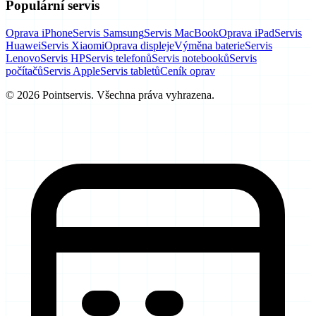
Populární servis
Oprava iPhone
Servis Samsung
Servis MacBook
Oprava iPad
Servis
Huawei
Servis Xiaomi
Oprava displeje
Výměna baterie
Servis
Lenovo
Servis HP
Servis telefonů
Servis notebooků
Servis
počítačů
Servis Apple
Servis tabletů
Ceník oprav
© 2026 Pointservis. Všechna práva vyhrazena.