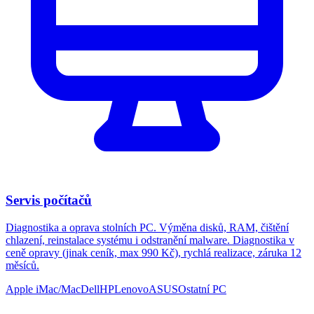
Servis počítačů
Diagnostika a oprava stolních PC. Výměna disků, RAM, čištění
chlazení, reinstalace systému i odstranění malware. Diagnostika v
ceně opravy (jinak ceník, max 990 Kč), rychlá realizace, záruka 12
měsíců.
Apple iMac/Mac
Dell
HP
Lenovo
ASUS
Ostatní PC