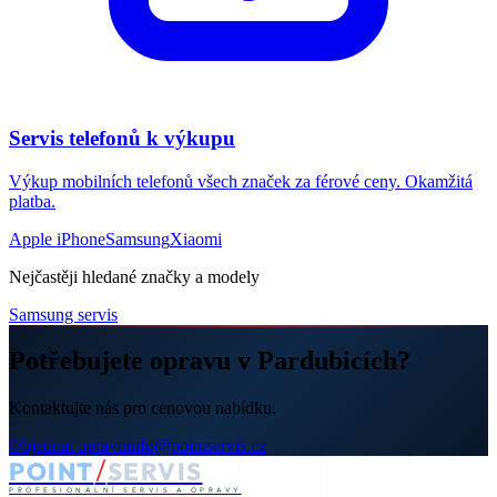
Servis telefonů k výkupu
Výkup mobilních telefonů všech značek za férové ceny. Okamžitá
platba.
Apple iPhone
Samsung
Xiaomi
Nejčastěji hledané značky a modely
Samsung servis
Potřebujete opravu v Pardubicích?
Kontaktujte nás pro cenovou nabídku.
Objednat opravu
info@pointservis.cz
/
POINT
SERVIS
PROFESIONÁLNÍ SERVIS A OPRAVY