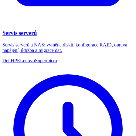
Servis serverů
Servis serverů a NAS: výměna disků, konfigurace RAID, oprava
napájení, údržba a migrace dat.
Dell
HPE
Lenovo
Supermicro