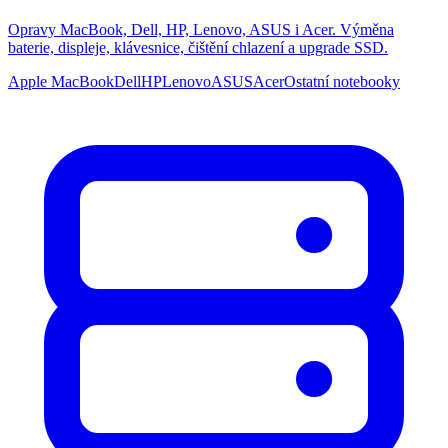
Opravy MacBook, Dell, HP, Lenovo, ASUS i Acer. Výměna
baterie, displeje, klávesnice, čištění chlazení a upgrade SSD.
Apple MacBook
Dell
HP
Lenovo
ASUS
Acer
Ostatní notebooky