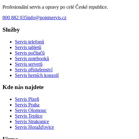
Profesionální servis a opravy po celé České republice.
800 882 035
info@pointservis.cz
Služby
Servis telefonů
Servis tabletů
Servis počítačů
Servis notebooků
Servis serverů
Servis příslušenství
Servis herních konzolí
Kde nás najdete
Servis Plzeň
Servis Praha
Servis Olomouc
Servis Teplice
Servis Strakonice
Servis Horažďovice