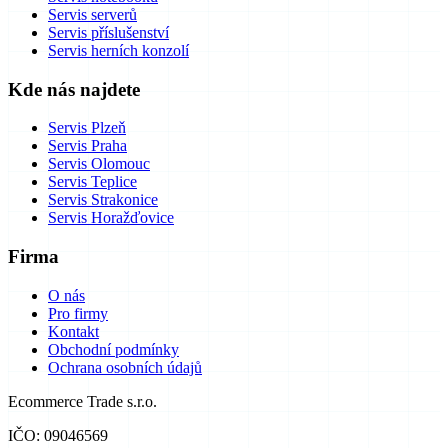
Servis serverů
Servis příslušenství
Servis herních konzolí
Kde nás najdete
Servis Plzeň
Servis Praha
Servis Olomouc
Servis Teplice
Servis Strakonice
Servis Horažďovice
Firma
O nás
Pro firmy
Kontakt
Obchodní podmínky
Ochrana osobních údajů
Ecommerce Trade s.r.o.
IČO: 09046569