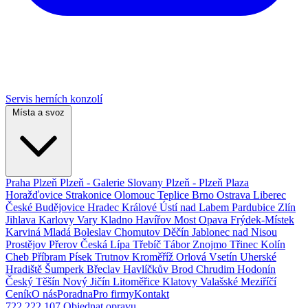
Servis herních konzolí
Místa a svoz
Praha
Plzeň
Plzeň - Galerie Slovany
Plzeň - Plzeň Plaza
Horažďovice
Strakonice
Olomouc
Teplice
Brno
Ostrava
Liberec
České Budějovice
Hradec Králové
Ústí nad Labem
Pardubice
Zlín
Jihlava
Karlovy Vary
Kladno
Havířov
Most
Opava
Frýdek-Místek
Karviná
Mladá Boleslav
Chomutov
Děčín
Jablonec nad Nisou
Prostějov
Přerov
Česká Lípa
Třebíč
Tábor
Znojmo
Třinec
Kolín
Cheb
Příbram
Písek
Trutnov
Kroměříž
Orlová
Vsetín
Uherské
Hradiště
Šumperk
Břeclav
Havlíčkův Brod
Chrudim
Hodonín
Český Těšín
Nový Jičín
Litoměřice
Klatovy
Valašské Meziříčí
Ceník
O nás
Poradna
Pro firmy
Kontakt
722 222 107
Objednat opravu