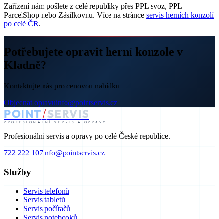
Zařízení nám pošlete z celé republiky přes PPL svoz, PPL
ParcelShop nebo Zásilkovnu. Více na stránce
servis herních konzolí
po celé ČR
.
Potřebujete opravit herní konzole v
Kladně?
Kontaktujte nás pro cenovou nabídku.
Objednat opravu
info@pointservis.cz
/
POINT
SERVIS
PROFESIONÁLNÍ SERVIS A OPRAVY
Profesionální servis a opravy po celé České republice.
722 222 107
info@pointservis.cz
Služby
Servis telefonů
Servis tabletů
Servis počítačů
Servis notebooků