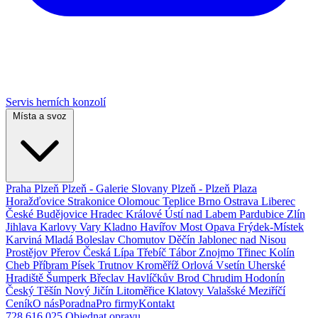
Servis herních konzolí
Místa a svoz
Praha
Plzeň
Plzeň - Galerie Slovany
Plzeň - Plzeň Plaza
Horažďovice
Strakonice
Olomouc
Teplice
Brno
Ostrava
Liberec
České Budějovice
Hradec Králové
Ústí nad Labem
Pardubice
Zlín
Jihlava
Karlovy Vary
Kladno
Havířov
Most
Opava
Frýdek-Místek
Karviná
Mladá Boleslav
Chomutov
Děčín
Jablonec nad Nisou
Prostějov
Přerov
Česká Lípa
Třebíč
Tábor
Znojmo
Třinec
Kolín
Cheb
Příbram
Písek
Trutnov
Kroměříž
Orlová
Vsetín
Uherské
Hradiště
Šumperk
Břeclav
Havlíčkův Brod
Chrudim
Hodonín
Český Těšín
Nový Jičín
Litoměřice
Klatovy
Valašské Meziříčí
Ceník
O nás
Poradna
Pro firmy
Kontakt
728 616 025
Objednat opravu