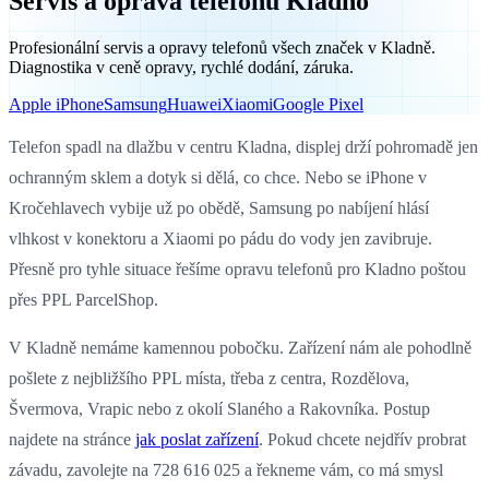
Servis a oprava telefonů Kladno
Profesionální servis a opravy telefonů všech značek v Kladně.
Diagnostika v ceně opravy, rychlé dodání, záruka.
Apple iPhone
Samsung
Huawei
Xiaomi
Google Pixel
Telefon spadl na dlažbu v centru Kladna, displej drží pohromadě jen
ochranným sklem a dotyk si dělá, co chce. Nebo se iPhone v
Kročehlavech vybije už po obědě, Samsung po nabíjení hlásí
vlhkost v konektoru a Xiaomi po pádu do vody jen zavibruje.
Přesně pro tyhle situace řešíme opravu telefonů pro Kladno poštou
přes PPL ParcelShop.
V Kladně nemáme kamennou pobočku. Zařízení nám ale pohodlně
pošlete z nejbližšího PPL místa, třeba z centra, Rozdělova,
Švermova, Vrapic nebo z okolí Slaného a Rakovníka. Postup
najdete na stránce
jak poslat zařízení
. Pokud chcete nejdřív probrat
závadu, zavolejte na 728 616 025 a řekneme vám, co má smysl