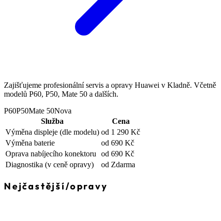
Zajišťujeme profesionální servis a opravy Huawei v Kladně. Včetně
modelů P60, P50, Mate 50 a dalších.
P60
P50
Mate 50
Nova
Služba
Cena
Výměna displeje
(dle modelu)
od 1 290 Kč
Výměna baterie
od 690 Kč
Oprava nabíjecího konektoru
od 690 Kč
Diagnostika
(v ceně opravy)
od Zdarma
Nejčastější
/
opravy