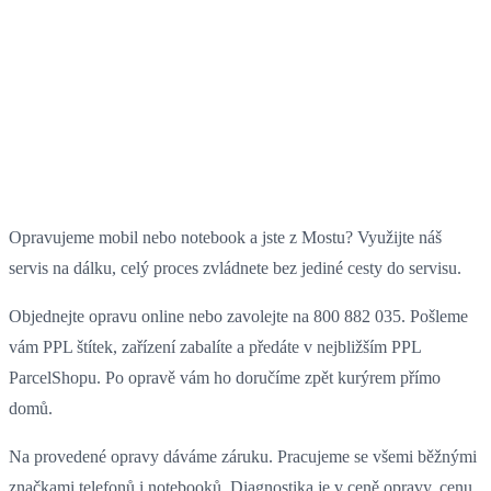
Opravujeme mobil nebo notebook a jste z Mostu? Využijte náš
servis na dálku, celý proces zvládnete bez jediné cesty do servisu.
Objednejte opravu online nebo zavolejte na 800 882 035. Pošleme
vám PPL štítek, zařízení zabalíte a předáte v nejbližším PPL
ParcelShopu. Po opravě vám ho doručíme zpět kurýrem přímo
domů.
Na provedené opravy dáváme záruku. Pracujeme se všemi běžnými
značkami telefonů i notebooků. Diagnostika je v ceně opravy, cenu