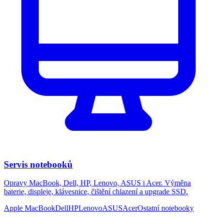
Servis notebooků
Opravy MacBook, Dell, HP, Lenovo, ASUS i Acer. Výměna
baterie, displeje, klávesnice, čištění chlazení a upgrade SSD.
Apple MacBook
Dell
HP
Lenovo
ASUS
Acer
Ostatní notebooky