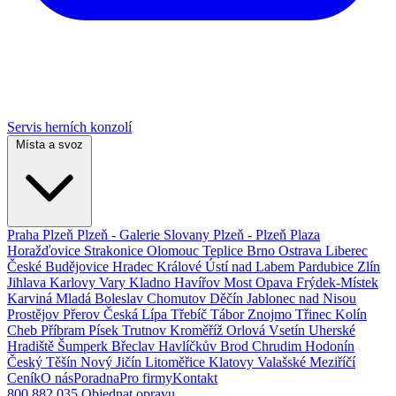
Servis herních konzolí
Místa a svoz
Praha
Plzeň
Plzeň - Galerie Slovany
Plzeň - Plzeň Plaza
Horažďovice
Strakonice
Olomouc
Teplice
Brno
Ostrava
Liberec
České Budějovice
Hradec Králové
Ústí nad Labem
Pardubice
Zlín
Jihlava
Karlovy Vary
Kladno
Havířov
Most
Opava
Frýdek-Místek
Karviná
Mladá Boleslav
Chomutov
Děčín
Jablonec nad Nisou
Prostějov
Přerov
Česká Lípa
Třebíč
Tábor
Znojmo
Třinec
Kolín
Cheb
Příbram
Písek
Trutnov
Kroměříž
Orlová
Vsetín
Uherské
Hradiště
Šumperk
Břeclav
Havlíčkův Brod
Chrudim
Hodonín
Český Těšín
Nový Jičín
Litoměřice
Klatovy
Valašské Meziříčí
Ceník
O nás
Poradna
Pro firmy
Kontakt
800 882 035
Objednat opravu