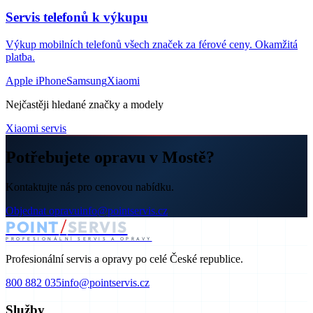
Servis telefonů k výkupu
Výkup mobilních telefonů všech značek za férové ceny. Okamžitá
platba.
Apple iPhone
Samsung
Xiaomi
Nejčastěji hledané značky a modely
Xiaomi servis
Potřebujete opravu v Mostě?
Kontaktujte nás pro cenovou nabídku.
Objednat opravu
info@pointservis.cz
/
POINT
SERVIS
PROFESIONÁLNÍ SERVIS A OPRAVY
Profesionální servis a opravy po celé České republice.
800 882 035
info@pointservis.cz
Služby