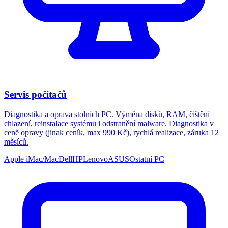
Servis počítačů
Diagnostika a oprava stolních PC. Výměna disků, RAM, čištění
chlazení, reinstalace systému i odstranění malware. Diagnostika v
ceně opravy (jinak ceník, max 990 Kč), rychlá realizace, záruka 12
měsíců.
Apple iMac/Mac
Dell
HP
Lenovo
ASUS
Ostatní PC