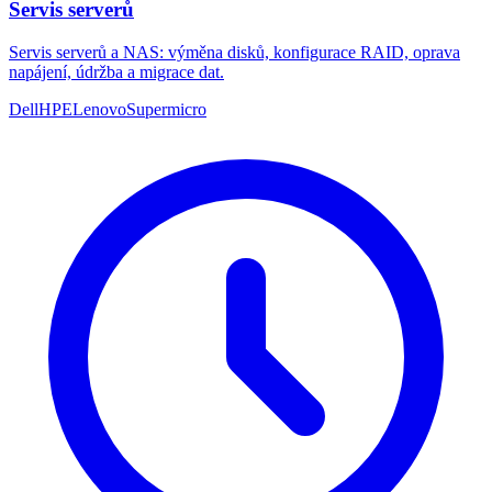
Servis serverů
Servis serverů a NAS: výměna disků, konfigurace RAID, oprava
napájení, údržba a migrace dat.
Dell
HPE
Lenovo
Supermicro