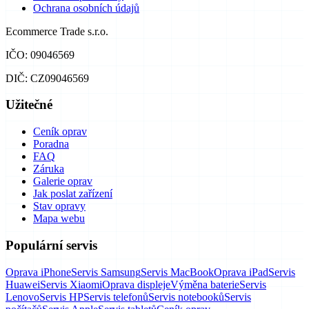
Ochrana osobních údajů
Ecommerce Trade s.r.o.
IČO: 09046569
DIČ: CZ09046569
Užitečné
Ceník oprav
Poradna
FAQ
Záruka
Galerie oprav
Jak poslat zařízení
Stav opravy
Mapa webu
Populární servis
Oprava iPhone
Servis Samsung
Servis MacBook
Oprava iPad
Servis
Huawei
Servis Xiaomi
Oprava displeje
Výměna baterie
Servis
Lenovo
Servis HP
Servis telefonů
Servis notebooků
Servis