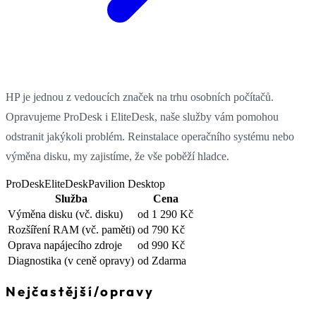
HP je jednou z vedoucích značek na trhu osobních počítačů.
Opravujeme ProDesk i EliteDesk, naše služby vám pomohou
odstranit jakýkoli problém. Reinstalace operačního systému nebo
výměna disku, my zajistíme, že vše poběží hladce.
ProDesk
EliteDesk
Pavilion Desktop
Služba
Cena
Výměna disku
(vč. disku)
od 1 290 Kč
Rozšíření RAM
(vč. paměti)
od 790 Kč
Oprava napájecího zdroje
od 990 Kč
Diagnostika
(v ceně opravy)
od Zdarma
Nejčastější
/
opravy