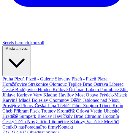
Servis herních konzolí
Místa a svoz
Praha
Plzeň
Plzeň - Galerie Slovany
Plzeň - Plzeň Plaza
Horažďovice
Strakonice
Olomouc
Teplice
Brno
Ostrava
Liberec
České Budějovice
Hradec Králové
Ústí nad Labem
Pardubice
Zlín
Jihlava
Karlovy Vary
Kladno
Havířov
Most
Opava
Frýdek-Místek
Karviná
Mladá Boleslav
Chomutov
Děčín
Jablonec nad Nisou
Prostějov
Přerov
Česká Lípa
Třebíč
Tábor
Znojmo
Třinec
Kolín
Cheb
Příbram
Písek
Trutnov
Kroměříž
Orlová
Vsetín
Uherské
Hradiště
Šumperk
Břeclav
Havlíčkův Brod
Chrudim
Hodonín
Český Těšín
Nový Jičín
Litoměřice
Klatovy
Valašské Meziříčí
Ceník
O nás
Poradna
Pro firmy
Kontakt
722 222 107
Objednat opravu