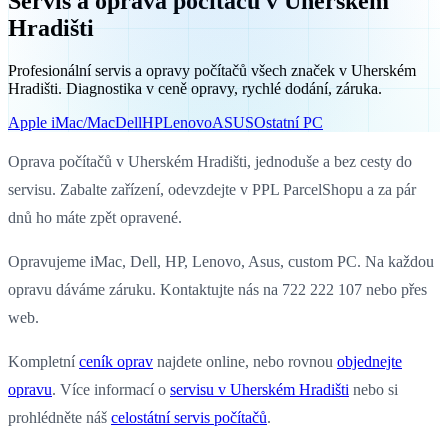
Servis a oprava počítačů v Uherském
Hradišti
Profesionální servis a opravy počítačů všech značek v Uherském
Hradišti. Diagnostika v ceně opravy, rychlé dodání, záruka.
Apple iMac/Mac
Dell
HP
Lenovo
ASUS
Ostatní PC
Oprava počítačů v Uherském Hradišti, jednoduše a bez cesty do
servisu. Zabalte zařízení, odevzdejte v PPL ParcelShopu a za pár
dnů ho máte zpět opravené.
Opravujeme iMac, Dell, HP, Lenovo, Asus, custom PC. Na každou
opravu dáváme záruku. Kontaktujte nás na 722 222 107 nebo přes
web.
Kompletní
ceník oprav
najdete online, nebo rovnou
objednejte
opravu
. Více informací o
servisu v Uherském Hradišti
nebo si
prohlédněte náš
celostátní servis počítačů
.