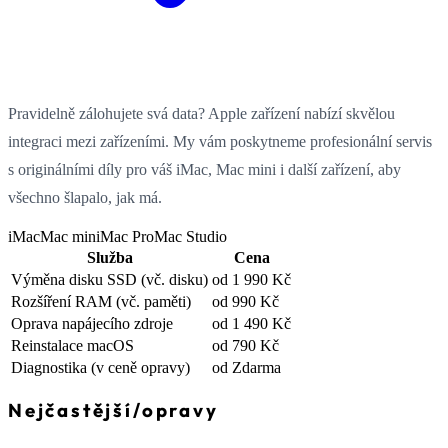
Pravidelně zálohujete svá data? Apple zařízení nabízí skvělou
integraci mezi zařízeními. My vám poskytneme profesionální servis
s originálními díly pro váš iMac, Mac mini i další zařízení, aby
všechno šlapalo, jak má.
iMac
Mac mini
Mac Pro
Mac Studio
Služba
Cena
Výměna disku SSD
(vč. disku)
od 1 990 Kč
Rozšíření RAM
(vč. paměti)
od 990 Kč
Oprava napájecího zdroje
od 1 490 Kč
Reinstalace macOS
od 790 Kč
Diagnostika
(v ceně opravy)
od Zdarma
Nejčastější
/
opravy