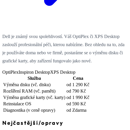
Dell je známý svou spolehlivostí. Váš OptiPlex či XPS Desktop
zaslouží profesionální péči, kterou nabízíme. Bez ohledu na to, zda
je používáte doma nebo ve firmě, postaráme se o výměnu disku či
grafické karty, aby zařízení fungovalo jako nové.
OptiPlex
Inspiron Desktop
XPS Desktop
Služba
Cena
Výměna disku
(vč. disku)
od 1 290 Kč
Rozšíření RAM
(vč. paměti)
od 790 Kč
Výměna grafické karty
(vč. karty)
od 1 990 Kč
Reinstalace OS
od 590 Kč
Diagnostika
(v ceně opravy)
od Zdarma
Nejčastější
/
opravy