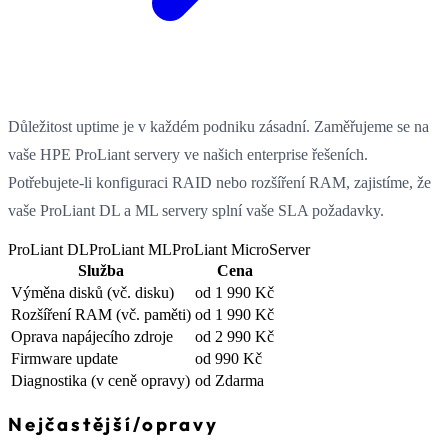
Důležitost uptime je v každém podniku zásadní. Zaměřujeme se na
vaše HPE ProLiant servery ve našich enterprise řešeních.
Potřebujete-li konfiguraci RAID nebo rozšíření RAM, zajistíme, že
vaše ProLiant DL a ML servery splní vaše SLA požadavky.
ProLiant DL
ProLiant ML
ProLiant MicroServer
Služba
Cena
Výměna disků
(vč. disku)
od 1 990 Kč
Rozšíření RAM
(vč. paměti)
od 1 990 Kč
Oprava napájecího zdroje
od 2 990 Kč
Firmware update
od 990 Kč
Diagnostika
(v ceně opravy)
od Zdarma
Nejčastější
/
opravy