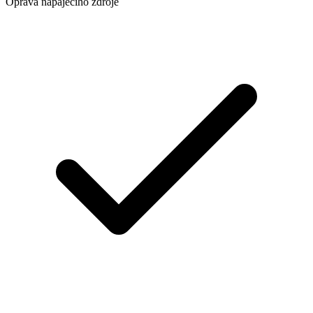
Oprava napájecího zdroje