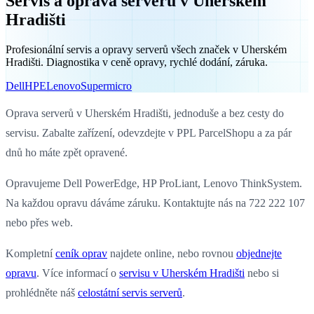
Servis a oprava serverů v Uherském
Hradišti
Profesionální servis a opravy serverů všech značek v Uherském
Hradišti. Diagnostika v ceně opravy, rychlé dodání, záruka.
Dell
HPE
Lenovo
Supermicro
Oprava serverů v Uherském Hradišti, jednoduše a bez cesty do
servisu. Zabalte zařízení, odevzdejte v PPL ParcelShopu a za pár
dnů ho máte zpět opravené.
Opravujeme Dell PowerEdge, HP ProLiant, Lenovo ThinkSystem.
Na každou opravu dáváme záruku. Kontaktujte nás na 722 222 107
nebo přes web.
Kompletní
ceník oprav
najdete online, nebo rovnou
objednejte
opravu
. Více informací o
servisu v Uherském Hradišti
nebo si
prohlédněte náš
celostátní servis serverů
.