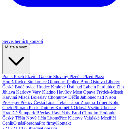
Servis herních konzolí
Místa a svoz
Praha
Plzeň
Plzeň - Galerie Slovany
Plzeň - Plzeň Plaza
Horažďovice
Strakonice
Olomouc
Teplice
Brno
Ostrava
Liberec
České Budějovice
Hradec Králové
Ústí nad Labem
Pardubice
Zlín
Jihlava
Karlovy Vary
Kladno
Havířov
Most
Opava
Frýdek-Místek
Karviná
Mladá Boleslav
Chomutov
Děčín
Jablonec nad Nisou
Prostějov
Přerov
Česká Lípa
Třebíč
Tábor
Znojmo
Třinec
Kolín
Cheb
Příbram
Písek
Trutnov
Kroměříž
Orlová
Vsetín
Uherské
Hradiště
Šumperk
Břeclav
Havlíčkův Brod
Chrudim
Hodonín
Český Těšín
Nový Jičín
Litoměřice
Klatovy
Valašské Meziříčí
Ceník
O nás
Poradna
Pro firmy
Kontakt
722 222 107
Objednat opravu