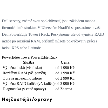
Dell servery, známé svou spolehlivostí, jsou základem mnoha
firemních infrastruktur. V Uherském Hradišti se postaráme o vaše
Dell PowerEdge Tower i Rack. Poskytneme vše od výměny RAID
řadiče po rozšíření RAM, přičemž můžete pokračovat v práci s
řadou XPS nebo Latitude.
PowerEdge Tower
PowerEdge Rack
Služba
Cena
Výměna disků
(vč. disku)
od 1 990 Kč
Rozšíření RAM
(vč. paměti)
od 1 990 Kč
Oprava napájecího zdroje
od 2 990 Kč
Výměna RAID řadiče
(vč. řadiče)
od 3 990 Kč
Diagnostika
(v ceně opravy)
od Zdarma
Nejčastější
/
opravy