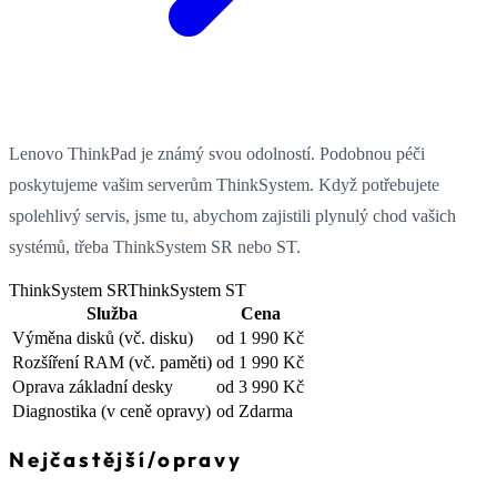
Lenovo ThinkPad je známý svou odolností. Podobnou péči
poskytujeme vašim serverům ThinkSystem. Když potřebujete
spolehlivý servis, jsme tu, abychom zajistili plynulý chod vašich
systémů, třeba ThinkSystem SR nebo ST.
ThinkSystem SR
ThinkSystem ST
Služba
Cena
Výměna disků
(vč. disku)
od 1 990 Kč
Rozšíření RAM
(vč. paměti)
od 1 990 Kč
Oprava základní desky
od 3 990 Kč
Diagnostika
(v ceně opravy)
od Zdarma
Nejčastější
/
opravy