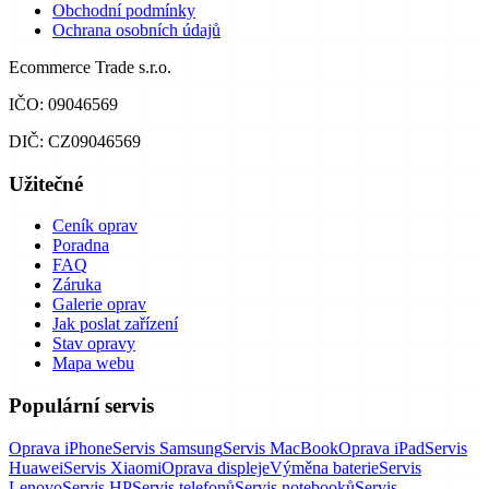
Obchodní podmínky
Ochrana osobních údajů
Ecommerce Trade s.r.o.
IČO: 09046569
DIČ: CZ09046569
Užitečné
Ceník oprav
Poradna
FAQ
Záruka
Galerie oprav
Jak poslat zařízení
Stav opravy
Mapa webu
Populární servis
Oprava iPhone
Servis Samsung
Servis MacBook
Oprava iPad
Servis
Huawei
Servis Xiaomi
Oprava displeje
Výměna baterie
Servis
Lenovo
Servis HP
Servis telefonů
Servis notebooků
Servis