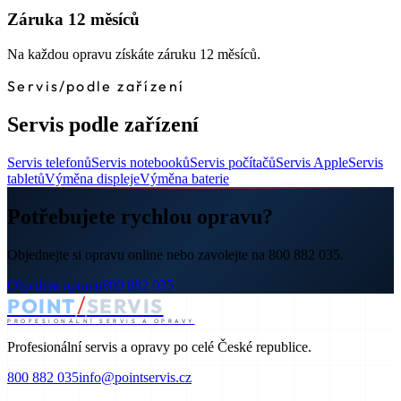
Záruka 12 měsíců
Na každou opravu získáte záruku 12 měsíců.
Servis
/
podle zařízení
Servis podle zařízení
Servis telefonů
Servis notebooků
Servis počítačů
Servis Apple
Servis
tabletů
Výměna displeje
Výměna baterie
Potřebujete rychlou opravu?
Objednejte si opravu online nebo zavolejte na 800 882 035.
Objednat opravu
800 882 035
/
POINT
SERVIS
PROFESIONÁLNÍ SERVIS A OPRAVY
Profesionální servis a opravy po celé České republice.
800 882 035
info@pointservis.cz