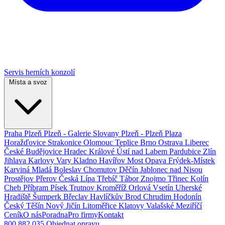
Servis herních konzolí
Místa a svoz
Praha
Plzeň
Plzeň - Galerie Slovany
Plzeň - Plzeň Plaza
Horažďovice
Strakonice
Olomouc
Teplice
Brno
Ostrava
Liberec
České Budějovice
Hradec Králové
Ústí nad Labem
Pardubice
Zlín
Jihlava
Karlovy Vary
Kladno
Havířov
Most
Opava
Frýdek-Místek
Karviná
Mladá Boleslav
Chomutov
Děčín
Jablonec nad Nisou
Prostějov
Přerov
Česká Lípa
Třebíč
Tábor
Znojmo
Třinec
Kolín
Cheb
Příbram
Písek
Trutnov
Kroměříž
Orlová
Vsetín
Uherské
Hradiště
Šumperk
Břeclav
Havlíčkův Brod
Chrudim
Hodonín
Český Těšín
Nový Jičín
Litoměřice
Klatovy
Valašské Meziříčí
Ceník
O nás
Poradna
Pro firmy
Kontakt
800 882 035
Objednat opravu