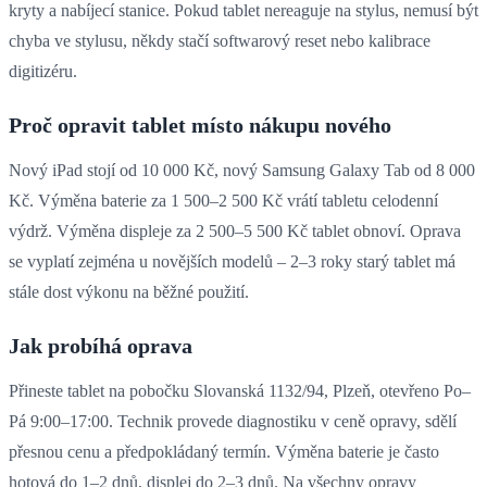
kryty a nabíjecí stanice. Pokud tablet nereaguje na stylus, nemusí být
chyba ve stylusu, někdy stačí softwarový reset nebo kalibrace
digitizéru.
Proč opravit tablet místo nákupu nového
Nový iPad stojí od 10 000 Kč, nový Samsung Galaxy Tab od 8 000
Kč. Výměna baterie za 1 500–2 500 Kč vrátí tabletu celodenní
výdrž. Výměna displeje za 2 500–5 500 Kč tablet obnoví. Oprava
se vyplatí zejména u novějších modelů – 2–3 roky starý tablet má
stále dost výkonu na běžné použití.
Jak probíhá oprava
Přineste tablet na pobočku Slovanská 1132/94, Plzeň, otevřeno Po–
Pá 9:00–17:00. Technik provede diagnostiku v ceně opravy, sdělí
přesnou cenu a předpokládaný termín. Výměna baterie je často
hotová do 1–2 dnů, displej do 2–3 dnů. Na všechny opravy