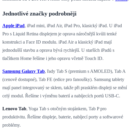
Jednotlivé značky podrobněji
Apple iPad
, iPad mini, iPad Air, iPad Pro, klasický iPad. U iPad
Pro s Liquid Retina displejem je oprava náročnější kvůli tenké
konstrukci a Face ID modulu. iPad Air a klasický iPad mají
jednodušší stavbu a oprava bývá rychlejší. U starších iPadů s
tlačítkem Home řešíme i jeho opravu včetně Touch ID.
Samsung Galaxy Tab
, řady Tab S (premium s AMOLED), Tab A
(cenově dostupné), Tab FE (edice pro fanoušky). Samsung tablety
mají panel integrovaný se sklem, takže při prasklém displeji se mění
celý modul. Řešíme i výměnu baterií a nabíjecích portů USB-C.
Lenovo Tab
, Yoga Tab s otočným stojánkem, Tab P pro
produktivitu. Řešíme displeje, baterie, nabíjecí porty a softwarové
problémy.