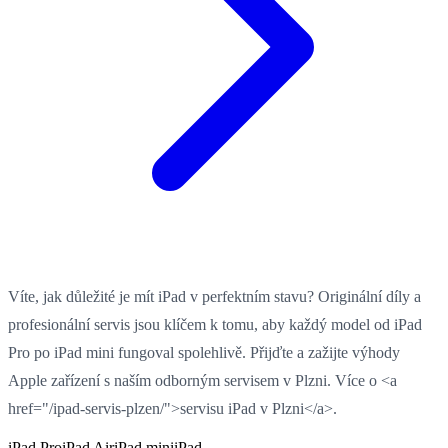
Víte, jak důležité je mít iPad v perfektním stavu? Originální díly a
profesionální servis jsou klíčem k tomu, aby každý model od iPad
Pro po iPad mini fungoval spolehlivě. Přijďte a zažijte výhody
Apple zařízení s naším odborným servisem v Plzni. Více o <a
href="/ipad-servis-plzen/">servisu iPad v Plzni</a>.
iPad Pro
iPad Air
iPad mini
iPad