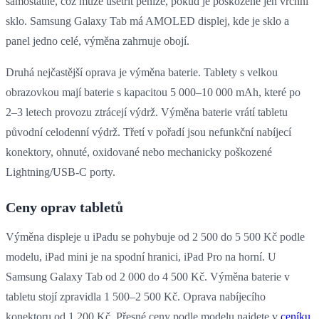
samostatně, což může ušetřit peníze, pokud je poškozené jen vrchní
sklo. Samsung Galaxy Tab má AMOLED displej, kde je sklo a
panel jedno celé, výměna zahrnuje obojí.
Druhá nejčastější oprava je výměna baterie. Tablety s velkou
obrazovkou mají baterie s kapacitou 5 000–10 000 mAh, které po
2–3 letech provozu ztrácejí výdrž. Výměna baterie vrátí tabletu
původní celodenní výdrž. Třetí v pořadí jsou nefunkční nabíjecí
konektory, ohnuté, oxidované nebo mechanicky poškozené
Lightning/USB-C porty.
Ceny oprav tabletů
Výměna displeje u iPadu se pohybuje od 2 500 do 5 500 Kč podle
modelu, iPad mini je na spodní hranici, iPad Pro na horní. U
Samsung Galaxy Tab od 2 000 do 4 500 Kč. Výměna baterie v
tabletu stojí zpravidla 1 500–2 500 Kč. Oprava nabíjecího
konektoru od 1 200 Kč. Přesné ceny podle modelu najdete v
ceníku
.