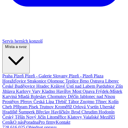
Servis herních konzolí
Místa a svoz
Praha
Plzeň
Plzeň - Galerie Slovany
Plzeň - Plzeň Plaza
Horažďovice
Strakonice
Olomouc
Teplice
Brno
Ostrava
Liberec
České Budějovice
Hradec Králové
Ústí nad Labem
Pardubice
Zlín
Jihlava
Karlovy Vary
Kladno
Havířov
Most
Opava
Frýdek-Místek
Karviná
Mladá Boleslav
Chomutov
Děčín
Jablonec nad Nisou
Prostějov
Přerov
Česká Lípa
Třebíč
Tábor
Znojmo
Třinec
Kolín
Cheb
Příbram
Písek
Trutnov
Kroměříž
Orlová
Vsetín
Uherské
Hradiště
Šumperk
Břeclav
Havlíčkův Brod
Chrudim
Hodonín
Český Těšín
Nový Jičín
Litoměřice
Klatovy
Valašské Meziříčí
Ceník
O nás
Poradna
Pro firmy
Kontakt
728 616 025
Objednat opravu