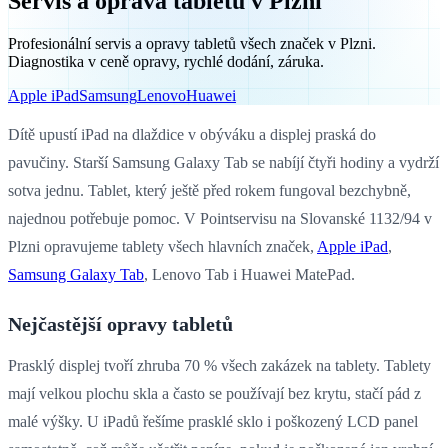
Servis a oprava tabletů v Plzni
Profesionální servis a opravy tabletů všech značek v Plzni.
Diagnostika v ceně opravy, rychlé dodání, záruka.
Apple iPad
Samsung
Lenovo
Huawei
Dítě upustí iPad na dlaždice v obýváku a displej praská do
pavučiny. Starší Samsung Galaxy Tab se nabíjí čtyři hodiny a vydrží
sotva jednu. Tablet, který ještě před rokem fungoval bezchybně,
najednou potřebuje pomoc. V Pointservisu na Slovanské 1132/94 v
Plzni opravujeme tablety všech hlavních značek,
Apple iPad
,
Samsung Galaxy Tab
, Lenovo Tab i Huawei MatePad.
Nejčastější opravy tabletů
Prasklý displej tvoří zhruba 70 % všech zakázek na tablety. Tablety
mají velkou plochu skla a často se používají bez krytu, stačí pád z
malé výšky. U iPadů řešíme prasklé sklo i poškozený LCD panel