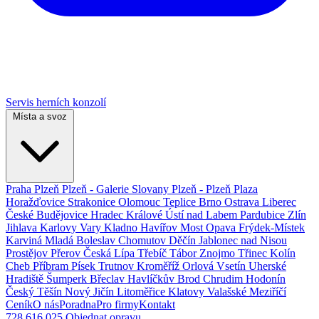
Servis herních konzolí
Místa a svoz
Praha
Plzeň
Plzeň - Galerie Slovany
Plzeň - Plzeň Plaza
Horažďovice
Strakonice
Olomouc
Teplice
Brno
Ostrava
Liberec
České Budějovice
Hradec Králové
Ústí nad Labem
Pardubice
Zlín
Jihlava
Karlovy Vary
Kladno
Havířov
Most
Opava
Frýdek-Místek
Karviná
Mladá Boleslav
Chomutov
Děčín
Jablonec nad Nisou
Prostějov
Přerov
Česká Lípa
Třebíč
Tábor
Znojmo
Třinec
Kolín
Cheb
Příbram
Písek
Trutnov
Kroměříž
Orlová
Vsetín
Uherské
Hradiště
Šumperk
Břeclav
Havlíčkův Brod
Chrudim
Hodonín
Český Těšín
Nový Jičín
Litoměřice
Klatovy
Valašské Meziříčí
Ceník
O nás
Poradna
Pro firmy
Kontakt
728 616 025
Objednat opravu