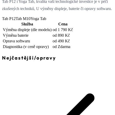
Tab P12 i Yoga Tab, kvalita vaší technologické investice je v péči
zkušených techniků, U výměny displeje, baterie či opravy softwaru.
Tab P12
Tab M10
Yoga Tab
Služba
Cena
Výměna displeje
(dle modelu)
od 1 790 Kč
Výměna baterie
od 890 Kč
Oprava softwaru
od 490 Kč
Diagnostika
(v ceně opravy)
od Zdarma
Nejčastější
/
opravy