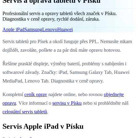
Servis a oprava tabletů v Písku
Profesionální servis a opravy tabletů všech značek v Písku.
Diagnostika v ceně opravy, rychlé dodání, záruka.
Apple iPad
Samsung
Lenovo
Huawei
Servis tabletů pro Písek a okolí funguje přes PPL. Nemusíte nikam
dojíždět, zavoláte, pošlete a za pár dnů máte opravu hotovou.
Řešíme prasklé displeje, výměny baterií, problémy s nabíjením i
softwarové závady. Značky: iPad, Samsung Galaxy Tab, Huawei
MediaPad, Lenovo Tab. Diagnostika v ceně opravy.
Kompletní
ceník oprav
najdete online, nebo rovnou
objednejte
opravu
. Více informací o
servisu v Písku
nebo si prohlédněte náš
celostátní servis tabletů
.
Servis Apple iPad v Písku