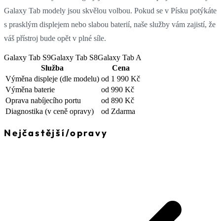
Galaxy Tab modely jsou skvělou volbou. Pokud se v Písku potýkáte
s prasklým displejem nebo slabou baterií, naše služby vám zajistí, že
váš přístroj bude opět v plné síle.
Galaxy Tab S9
Galaxy Tab S8
Galaxy Tab A
Služba
Cena
Výměna displeje
(dle modelu)
od 1 990 Kč
Výměna baterie
od 990 Kč
Oprava nabíjecího portu
od 890 Kč
Diagnostika
(v ceně opravy)
od Zdarma
Nejčastější
/
opravy