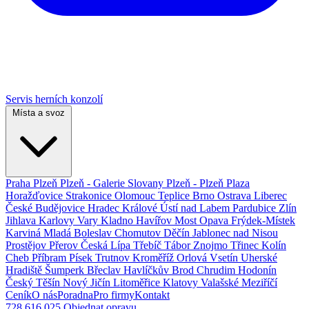
Servis herních konzolí
Místa a svoz
Praha
Plzeň
Plzeň - Galerie Slovany
Plzeň - Plzeň Plaza
Horažďovice
Strakonice
Olomouc
Teplice
Brno
Ostrava
Liberec
České Budějovice
Hradec Králové
Ústí nad Labem
Pardubice
Zlín
Jihlava
Karlovy Vary
Kladno
Havířov
Most
Opava
Frýdek-Místek
Karviná
Mladá Boleslav
Chomutov
Děčín
Jablonec nad Nisou
Prostějov
Přerov
Česká Lípa
Třebíč
Tábor
Znojmo
Třinec
Kolín
Cheb
Příbram
Písek
Trutnov
Kroměříž
Orlová
Vsetín
Uherské
Hradiště
Šumperk
Břeclav
Havlíčkův Brod
Chrudim
Hodonín
Český Těšín
Nový Jičín
Litoměřice
Klatovy
Valašské Meziříčí
Ceník
O nás
Poradna
Pro firmy
Kontakt
728 616 025
Objednat opravu