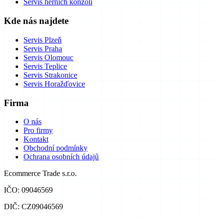
Servis herních konzolí
Kde nás najdete
Servis Plzeň
Servis Praha
Servis Olomouc
Servis Teplice
Servis Strakonice
Servis Horažďovice
Firma
O nás
Pro firmy
Kontakt
Obchodní podmínky
Ochrana osobních údajů
Ecommerce Trade s.r.o.
IČO: 09046569
DIČ: CZ09046569