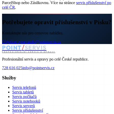
ParcelShop nebo Zásilkovnu. Více na stránce
servis příslušenství po
celé ČR
.
Potřebujete opravit příslušenství v Písku?
Kontaktujte nás pro cenovou nabídku.
Objednat opravu
info@pointservis.cz
/
POINT
SERVIS
PROFESIONÁLNÍ SERVIS A OPRAVY
Profesionální servis a opravy po celé České republice.
728 616 025
info@pointservis.cz
Služby
Servis telefonů
Servis tabletů
Servis počítačů
Servis notebooků
Servis serverů
Servis příslušenství