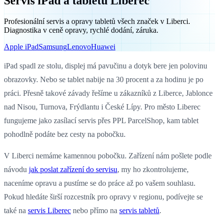
Servis iPad a tabletů Liberec
Profesionální servis a opravy tabletů všech značek v Liberci.
Diagnostika v ceně opravy, rychlé dodání, záruka.
Apple iPad
Samsung
Lenovo
Huawei
iPad spadl ze stolu, displej má pavučinu a dotyk bere jen polovinu
obrazovky. Nebo se tablet nabije na 30 procent a za hodinu je po
práci. Přesně takové závady řešíme u zákazníků z Liberce, Jablonce
nad Nisou, Turnova, Frýdlantu i České Lípy. Pro město Liberec
fungujeme jako zasílací servis přes PPL ParcelShop, kam tablet
pohodlně podáte bez cesty na pobočku.
V Liberci nemáme kamennou pobočku. Zařízení nám pošlete podle
návodu
jak poslat zařízení do servisu
, my ho zkontrolujeme,
naceníme opravu a pustíme se do práce až po vašem souhlasu.
Pokud hledáte širší rozcestník pro opravy v regionu, podívejte se
také na
servis Liberec
nebo přímo na
servis tabletů
.