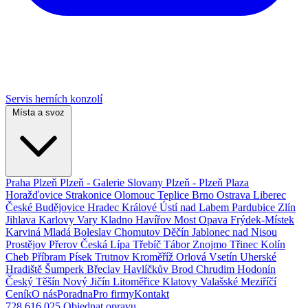
Servis herních konzolí
Místa a svoz
Praha
Plzeň
Plzeň - Galerie Slovany
Plzeň - Plzeň Plaza
Horažďovice
Strakonice
Olomouc
Teplice
Brno
Ostrava
Liberec
České Budějovice
Hradec Králové
Ústí nad Labem
Pardubice
Zlín
Jihlava
Karlovy Vary
Kladno
Havířov
Most
Opava
Frýdek-Místek
Karviná
Mladá Boleslav
Chomutov
Děčín
Jablonec nad Nisou
Prostějov
Přerov
Česká Lípa
Třebíč
Tábor
Znojmo
Třinec
Kolín
Cheb
Příbram
Písek
Trutnov
Kroměříž
Orlová
Vsetín
Uherské
Hradiště
Šumperk
Břeclav
Havlíčkův Brod
Chrudim
Hodonín
Český Těšín
Nový Jičín
Litoměřice
Klatovy
Valašské Meziříčí
Ceník
O nás
Poradna
Pro firmy
Kontakt
728 616 025
Objednat opravu