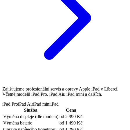
Zajišťujeme profesionální servis a opravy Apple iPad v Liberci.
Včetně modelů iPad Pro, iPad Air, iPad mini a dalších.
iPad Pro
iPad Air
iPad mini
iPad
Služba
Cena
Výměna displeje
(dle modelu)
od 2 990 Kč
Výměna baterie
od 1 490 Kč
Oprava nabíjecího konektoru
od 1 290 Kč