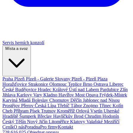
Servis herních konzolí
Místa a svoz
Praha
Plzeň
Plzeň - Galerie Slovany
Plzeň - Plzeň Plaza
Horažďovice
Strakonice
Olomouc
Teplice
Brno
Ostrava
Liberec
České Budějovice
Hradec Králové
Ústí nad Labem
Pardubice
Zlín
Jihlava
Karlovy Vary
Kladno
Havířov
Most
Opava
Frýdek-Místek
Karviná
Mladá Boleslav
Chomutov
Děčín
Jablonec nad Nisou
Prostějov
Přerov
Česká Lípa
Třebíč
Tábor
Znojmo
Třinec
Kolín
Cheb
Příbram
Písek
Trutnov
Kroměříž
Orlová
Vsetín
Uherské
Hradiště
Šumperk
Břeclav
Havlíčkův Brod
Chrudim
Hodonín
Český Těšín
Nový Jičín
Litoměřice
Klatovy
Valašské Meziříčí
Ceník
O nás
Poradna
Pro firmy
Kontakt
728 616 025
Objednat opravu