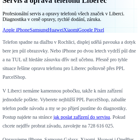
Servis a oprava telefonů Liberec
Profesionální servis a opravy telefonů všech značek v Liberci.
Diagnostika v ceně opravy, rychlé dodání, záruka.
Apple iPhone
Samsung
Huawei
Xiaomi
Google Pixel
Telefon spadne na dlažbu v Rochlici, displej udělá pavouka a dotyk
bere jen půl obrazovky. Nebo iPhone po dvou letech vydrží půl dne
a na TUL už hledáte zásuvku dřív než učebnu. Přesně pro tyhle
situace řešíme opravu telefonu pro Liberec poštovně přes PPL
ParcelShop.
V Liberci nemáme kamennou pobočku, takže k nám zařízení
jednoduše pošlete. Vyberete nejbližší PPL ParcelShop, zabalíte
telefon podle návodu a my se po přijetí pustíme do diagnostiky.
Postup najdete na stránce
jak poslat zařízení do servisu
. Pokud
chcete nejdřív probrat závadu, zavolejte na 728 616 025.
Opravujeme iPhone, Samsung Galaxy, Xiaomi, Huawei i OnePlus.