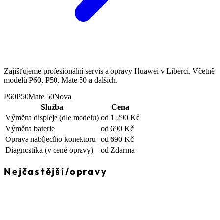
Zajišťujeme profesionální servis a opravy Huawei v Liberci. Včetně
modelů P60, P50, Mate 50 a dalších.
P60
P50
Mate 50
Nova
Služba
Cena
Výměna displeje
(dle modelu)
od 1 290 Kč
Výměna baterie
od 690 Kč
Oprava nabíjecího konektoru
od 690 Kč
Diagnostika
(v ceně opravy)
od Zdarma
Nejčastější
/
opravy