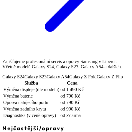
Zajišťujeme profesionální servis a opravy Samsung v Liberci.
Včetně modelů Galaxy S24, Galaxy S23, Galaxy A54 a dalších.
Galaxy S24
Galaxy S23
Galaxy A54
Galaxy Z Fold
Galaxy Z Flip
Služba
Cena
Výměna displeje
(dle modelu)
od 1 490 Kč
Výměna baterie
od 790 Kč
Oprava nabíjecího portu
od 790 Kč
Výměna zadního krytu
od 990 Kč
Diagnostika
(v ceně opravy)
od Zdarma
Nejčastější
/
opravy