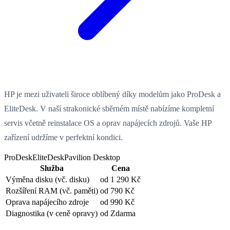
HP je mezi uživateli široce oblíbený díky modelům jako ProDesk a
EliteDesk. V naší strakonické sběrném místě nabízíme kompletní
servis včetně reinstalace OS a oprav napájecích zdrojů. Vaše HP
zařízení udržíme v perfektní kondici.
ProDesk
EliteDesk
Pavilion Desktop
Služba
Cena
Výměna disku
(vč. disku)
od 1 290 Kč
Rozšíření RAM
(vč. paměti)
od 790 Kč
Oprava napájecího zdroje
od 990 Kč
Diagnostika
(v ceně opravy)
od Zdarma