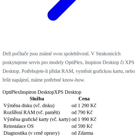
Dell počítače jsou známé svou spolehlivostí. V Strakonicích
poskytujeme servis pro modely OptiPlex, Inspiron Desktop či XPS
Desktop. Potřebujete-li přidat RAM, vyměnit grafickou kartu, nebo
řešit napájení, máme potřebné know-how.
OptiPlex
Inspiron Desktop
XPS Desktop
Služba
Cena
Výměna disku
(vč. disku)
od 1 290 Kč
Rozšíření RAM
(vč. paměti)
od 790 Kč
Výměna grafické karty
(vč. karty)
od 1 990 Kč
Reinstalace OS
od 590 Kč
Diagnostika
(v ceně opravy)
od Zdarma