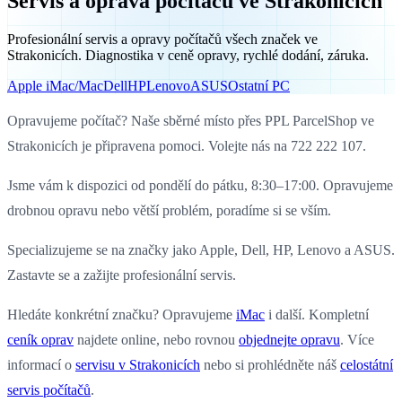
Servis a oprava počítačů ve Strakonicích
Profesionální servis a opravy počítačů všech značek ve
Strakonicích. Diagnostika v ceně opravy, rychlé dodání, záruka.
Apple iMac/Mac
Dell
HP
Lenovo
ASUS
Ostatní PC
Opravujeme počítač? Naše sběrné místo přes PPL ParcelShop ve
Strakonicích je připravena pomoci. Volejte nás na 722 222 107.
Jsme vám k dispozici od pondělí do pátku, 8:30–17:00. Opravujeme
drobnou opravu nebo větší problém, poradíme si se vším.
Specializujeme se na značky jako Apple, Dell, HP, Lenovo a ASUS.
Zastavte se a zažijte profesionální servis.
Hledáte konkrétní značku? Opravujeme
iMac
i další. Kompletní
ceník oprav
najdete online, nebo rovnou
objednejte opravu
. Více
informací o
servisu v Strakonicích
nebo si prohlédněte náš
celostátní
servis počítačů
.