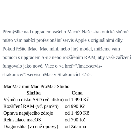
Přemýšlíte nad upgradem vašeho Macu? Naše strakonická sběrné
místo vám nabízí profesionální servis Apple s originálními díly.
Pokud řešíte iMac, Mac mini, nebo jiný model, můžeme vám
pomoci s upgradem SSD nebo rozšířením RAM, aby vaše zařízení
fungovalo jako nové. Více o <a href="/imac-servis-
strakonice/">servisu iMac v Strakonicích</a>.
iMac
Mac mini
Mac Pro
Mac Studio
Služba
Cena
Výměna disku SSD
(vč. disku)
od 1 990 Kč
Rozšíření RAM
(vč. paměti)
od 990 Kč
Oprava napájecího zdroje
od 1 490 Kč
Reinstalace macOS
od 790 Kč
Diagnostika
(v ceně opravy)
od Zdarma