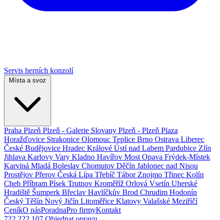
Servis herních konzolí
Místa a svoz
Praha
Plzeň
Plzeň - Galerie Slovany
Plzeň - Plzeň Plaza
Horažďovice
Strakonice
Olomouc
Teplice
Brno
Ostrava
Liberec
České Budějovice
Hradec Králové
Ústí nad Labem
Pardubice
Zlín
Jihlava
Karlovy Vary
Kladno
Havířov
Most
Opava
Frýdek-Místek
Karviná
Mladá Boleslav
Chomutov
Děčín
Jablonec nad Nisou
Prostějov
Přerov
Česká Lípa
Třebíč
Tábor
Znojmo
Třinec
Kolín
Cheb
Příbram
Písek
Trutnov
Kroměříž
Orlová
Vsetín
Uherské
Hradiště
Šumperk
Břeclav
Havlíčkův Brod
Chrudim
Hodonín
Český Těšín
Nový Jičín
Litoměřice
Klatovy
Valašské Meziříčí
Ceník
O nás
Poradna
Pro firmy
Kontakt
722 222 107
Objednat opravu