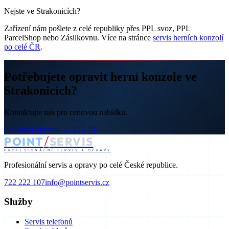
Nejste ve Strakonicích?
Zařízení nám pošlete z celé republiky přes PPL svoz, PPL
ParcelShop nebo Zásilkovnu. Více na stránce
servis herních konzolí
po celé ČR
.
Potřebujete opravit herní konzole ve
Strakonicích?
Kontaktujte nás pro cenovou nabídku.
Objednat opravu
722 222 107
/
POINT
SERVIS
PROFESIONÁLNÍ SERVIS A OPRAVY
Profesionální servis a opravy po celé České republice.
722 222 107
info@pointservis.cz
Služby
Servis telefonů