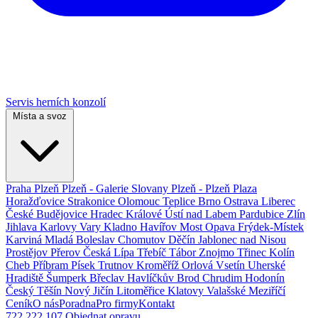
Servis herních konzolí
Místa a svoz
Praha
Plzeň
Plzeň - Galerie Slovany
Plzeň - Plzeň Plaza
Horažďovice
Strakonice
Olomouc
Teplice
Brno
Ostrava
Liberec
České Budějovice
Hradec Králové
Ústí nad Labem
Pardubice
Zlín
Jihlava
Karlovy Vary
Kladno
Havířov
Most
Opava
Frýdek-Místek
Karviná
Mladá Boleslav
Chomutov
Děčín
Jablonec nad Nisou
Prostějov
Přerov
Česká Lípa
Třebíč
Tábor
Znojmo
Třinec
Kolín
Cheb
Příbram
Písek
Trutnov
Kroměříž
Orlová
Vsetín
Uherské
Hradiště
Šumperk
Břeclav
Havlíčkův Brod
Chrudim
Hodonín
Český Těšín
Nový Jičín
Litoměřice
Klatovy
Valašské Meziříčí
Ceník
O nás
Poradna
Pro firmy
Kontakt
722 222 107
Objednat opravu