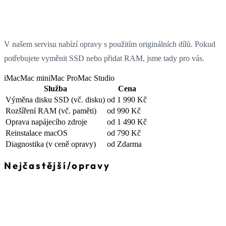
V našem servisu nabízí opravy s použitím originálních dílů. Pokud
potřebujete vyměnit SSD nebo přidat RAM, jsme tady pro vás.
iMac
Mac mini
Mac Pro
Mac Studio
Služba
Cena
Výměna disku SSD
(vč. disku)
od 1 990 Kč
Rozšíření RAM
(vč. paměti)
od 990 Kč
Oprava napájecího zdroje
od 1 490 Kč
Reinstalace macOS
od 790 Kč
Diagnostika
(v ceně opravy)
od Zdarma
Nejčastější
/
opravy