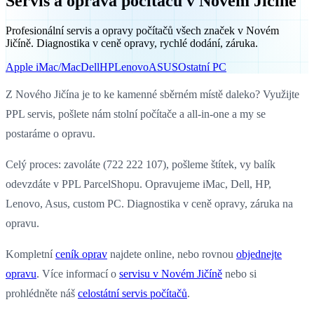
Servis a oprava počítačů v Novém Jičíně
Profesionální servis a opravy počítačů všech značek v Novém
Jičíně. Diagnostika v ceně opravy, rychlé dodání, záruka.
Apple iMac/Mac
Dell
HP
Lenovo
ASUS
Ostatní PC
Z Nového Jičína je to ke kamenné sběrném místě daleko? Využijte
PPL servis, pošlete nám stolní počítače a all-in-one a my se
postaráme o opravu.
Celý proces: zavoláte (722 222 107), pošleme štítek, vy balík
odevzdáte v PPL ParcelShopu. Opravujeme iMac, Dell, HP,
Lenovo, Asus, custom PC. Diagnostika v ceně opravy, záruka na
opravu.
Kompletní
ceník oprav
najdete online, nebo rovnou
objednejte
opravu
. Více informací o
servisu v Novém Jičíně
nebo si
prohlédněte náš
celostátní servis počítačů
.