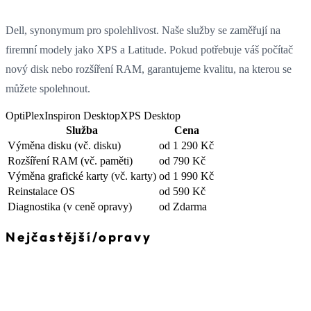
Dell, synonymum pro spolehlivost. Naše služby se zaměřují na
firemní modely jako XPS a Latitude. Pokud potřebuje váš počítač
nový disk nebo rozšíření RAM, garantujeme kvalitu, na kterou se
můžete spolehnout.
OptiPlex
Inspiron Desktop
XPS Desktop
Služba
Cena
Výměna disku
(vč. disku)
od 1 290 Kč
Rozšíření RAM
(vč. paměti)
od 790 Kč
Výměna grafické karty
(vč. karty)
od 1 990 Kč
Reinstalace OS
od 590 Kč
Diagnostika
(v ceně opravy)
od Zdarma
Nejčastější
/
opravy