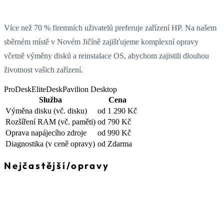
Více než 70 % firemních uživatelů preferuje zařízení HP. Na našem
sběrném místě v Novém Jičíně zajišťujeme komplexní opravy
včetně výměny disků a reinstalace OS, abychom zajistili dlouhou
životnost vašich zařízení.
ProDesk
EliteDesk
Pavilion Desktop
Služba
Cena
Výměna disku
(vč. disku)
od 1 290 Kč
Rozšíření RAM
(vč. paměti)
od 790 Kč
Oprava napájecího zdroje
od 990 Kč
Diagnostika
(v ceně opravy)
od Zdarma
Nejčastější
/
opravy