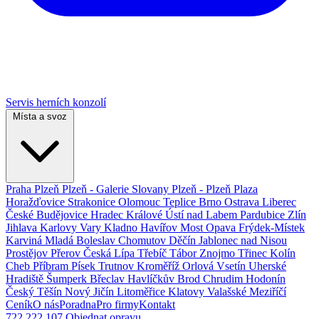
Servis herních konzolí
Místa a svoz
Praha
Plzeň
Plzeň - Galerie Slovany
Plzeň - Plzeň Plaza
Horažďovice
Strakonice
Olomouc
Teplice
Brno
Ostrava
Liberec
České Budějovice
Hradec Králové
Ústí nad Labem
Pardubice
Zlín
Jihlava
Karlovy Vary
Kladno
Havířov
Most
Opava
Frýdek-Místek
Karviná
Mladá Boleslav
Chomutov
Děčín
Jablonec nad Nisou
Prostějov
Přerov
Česká Lípa
Třebíč
Tábor
Znojmo
Třinec
Kolín
Cheb
Příbram
Písek
Trutnov
Kroměříž
Orlová
Vsetín
Uherské
Hradiště
Šumperk
Břeclav
Havlíčkův Brod
Chrudim
Hodonín
Český Těšín
Nový Jičín
Litoměřice
Klatovy
Valašské Meziříčí
Ceník
O nás
Poradna
Pro firmy
Kontakt
722 222 107
Objednat opravu