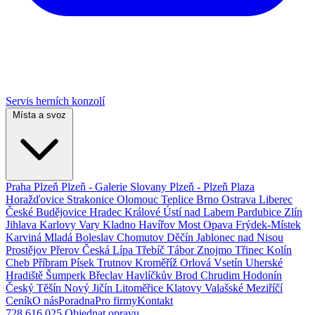
Servis herních konzolí
Místa a svoz
Praha
Plzeň
Plzeň - Galerie Slovany
Plzeň - Plzeň Plaza
Horažďovice
Strakonice
Olomouc
Teplice
Brno
Ostrava
Liberec
České Budějovice
Hradec Králové
Ústí nad Labem
Pardubice
Zlín
Jihlava
Karlovy Vary
Kladno
Havířov
Most
Opava
Frýdek-Místek
Karviná
Mladá Boleslav
Chomutov
Děčín
Jablonec nad Nisou
Prostějov
Přerov
Česká Lípa
Třebíč
Tábor
Znojmo
Třinec
Kolín
Cheb
Příbram
Písek
Trutnov
Kroměříž
Orlová
Vsetín
Uherské
Hradiště
Šumperk
Břeclav
Havlíčkův Brod
Chrudim
Hodonín
Český Těšín
Nový Jičín
Litoměřice
Klatovy
Valašské Meziříčí
Ceník
O nás
Poradna
Pro firmy
Kontakt
728 616 025
Objednat opravu