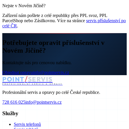
Nejste v Novém Jičíně?
Zařízení nám pošlete z celé republiky přes PPL svoz, PPL
ParcelShop nebo Zásilkovnu. Více na stránce
servis příslušenství po
celé ČR
.
Potřebujete opravit příslušenství v
Novém Jičíně?
Kontaktujte nás pro cenovou nabídku.
Objednat opravu
info@pointservis.cz
/
POINT
SERVIS
PROFESIONÁLNÍ SERVIS A OPRAVY
Profesionální servis a opravy po celé České republice.
728 616 025
info@pointservis.cz
Služby
Servis telefonů