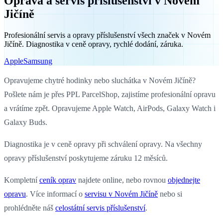
Oprava a servis příslušenství v Novém
Jičíně
Profesionální servis a opravy příslušenství všech značek v Novém
Jičíně. Diagnostika v ceně opravy, rychlé dodání, záruka.
Apple
Samsung
Opravujeme chytré hodinky nebo sluchátka v Novém Jičíně?
Pošlete nám je přes PPL ParcelShop, zajistíme profesionální opravu
a vrátíme zpět. Opravujeme Apple Watch, AirPods, Galaxy Watch i
Galaxy Buds.
Diagnostika je v ceně opravy při schválení opravy. Na všechny
opravy příslušenství poskytujeme záruku 12 měsíců.
Kompletní
ceník oprav
najdete online, nebo rovnou
objednejte
opravu
. Více informací o
servisu v Novém Jičíně
nebo si
prohlédněte náš
celostátní servis příslušenství
.