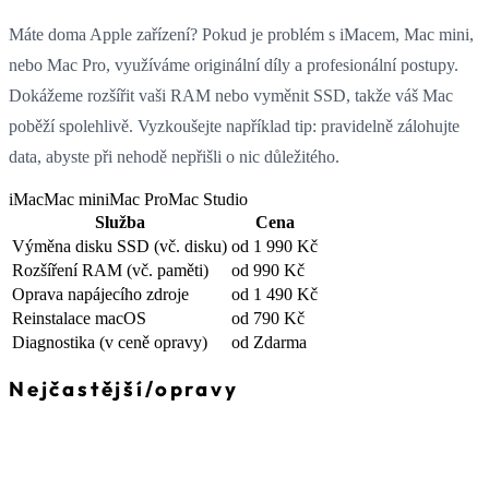
Máte doma Apple zařízení? Pokud je problém s iMacem, Mac mini,
nebo Mac Pro, využíváme originální díly a profesionální postupy.
Dokážeme rozšířit vaši RAM nebo vyměnit SSD, takže váš Mac
poběží spolehlivě. Vyzkoušejte například tip: pravidelně zálohujte
data, abyste při nehodě nepřišli o nic důležitého.
iMac
Mac mini
Mac Pro
Mac Studio
Služba
Cena
Výměna disku SSD
(vč. disku)
od 1 990 Kč
Rozšíření RAM
(vč. paměti)
od 990 Kč
Oprava napájecího zdroje
od 1 490 Kč
Reinstalace macOS
od 790 Kč
Diagnostika
(v ceně opravy)
od Zdarma
Nejčastější
/
opravy