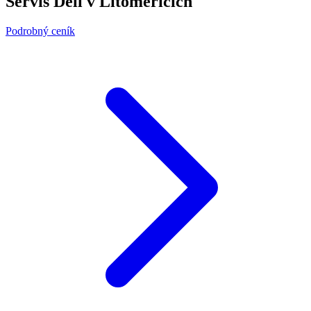
Servis Dell v Litoměřicích
Podrobný ceník