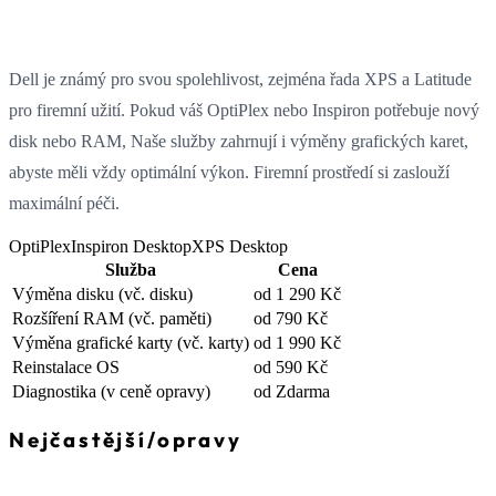
Dell je známý pro svou spolehlivost, zejména řada XPS a Latitude
pro firemní užití. Pokud váš OptiPlex nebo Inspiron potřebuje nový
disk nebo RAM, Naše služby zahrnují i výměny grafických karet,
abyste měli vždy optimální výkon. Firemní prostředí si zaslouží
maximální péči.
OptiPlex
Inspiron Desktop
XPS Desktop
Služba
Cena
Výměna disku
(vč. disku)
od 1 290 Kč
Rozšíření RAM
(vč. paměti)
od 790 Kč
Výměna grafické karty
(vč. karty)
od 1 990 Kč
Reinstalace OS
od 590 Kč
Diagnostika
(v ceně opravy)
od Zdarma
Nejčastější
/
opravy