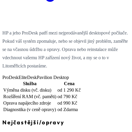
HP a jeho ProDesk patří mezi nejprodávanější desktopové počítače.
Pokud váš systém zpomaluje, nebo se objevil jiný problém, zaměřte
se na včasnou údržbu a opravy. Oprava nebo reinstalace může
vdechnout vašemu HP zařízení nový život, a my se o to v
Litoměřicích postaráme.
ProDesk
EliteDesk
Pavilion Desktop
Služba
Cena
Výměna disku
(vč. disku)
od 1 290 Kč
Rozšíření RAM
(vč. paměti)
od 790 Kč
Oprava napájecího zdroje
od 990 Kč
Diagnostika
(v ceně opravy)
od Zdarma
Nejčastější
/
opravy