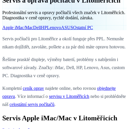
Servis a oprava počítačů v Litoměřicích
Profesionální servis a opravy počítačů všech značek v Litoměřicích.
Diagnostika v ceně opravy, rychlé dodání, záruka.
Apple iMac/Mac
Dell
HP
Lenovo
ASUS
Ostatní PC
Servis počítačů pro Litoměřice a okolí funguje přes PPL. Nemusíte
nikam dojíždět, zavoláte, pošlete a za pár dnů máte opravu hotovou.
Řešíme prasklé displeje, výměny baterií, problémy s nabíjením i
softwarové závady. Značky: iMac, Dell, HP, Lenovo, Asus, custom
PC. Diagnostika v ceně opravy.
Kompletní
ceník oprav
najdete online, nebo rovnou
objednejte
opravu
. Více informací o
servisu v Litoměřicích
nebo si prohlédněte
náš
celostátní servis počítačů
.
Servis Apple iMac/Mac v Litoměřicích