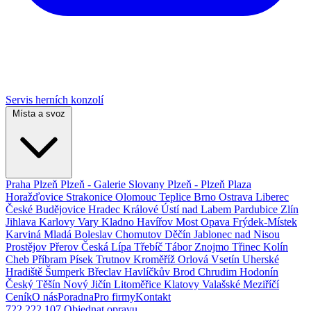
Servis herních konzolí
Místa a svoz
Praha
Plzeň
Plzeň - Galerie Slovany
Plzeň - Plzeň Plaza
Horažďovice
Strakonice
Olomouc
Teplice
Brno
Ostrava
Liberec
České Budějovice
Hradec Králové
Ústí nad Labem
Pardubice
Zlín
Jihlava
Karlovy Vary
Kladno
Havířov
Most
Opava
Frýdek-Místek
Karviná
Mladá Boleslav
Chomutov
Děčín
Jablonec nad Nisou
Prostějov
Přerov
Česká Lípa
Třebíč
Tábor
Znojmo
Třinec
Kolín
Cheb
Příbram
Písek
Trutnov
Kroměříž
Orlová
Vsetín
Uherské
Hradiště
Šumperk
Břeclav
Havlíčkův Brod
Chrudim
Hodonín
Český Těšín
Nový Jičín
Litoměřice
Klatovy
Valašské Meziříčí
Ceník
O nás
Poradna
Pro firmy
Kontakt
722 222 107
Objednat opravu