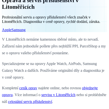
Oprava a servis příslušenství v
Litoměřicích
Profesionální servis a opravy příslušenství všech značek v
Litoměřicích. Diagnostika v ceně opravy, rychlé dodání, záruka.
Apple
Samsung
V Litoměřicích nemáme kamennou sběrné místo, ale to nevadí.
Zařízení nám jednoduše pošlete přes nejbližší PPL ParcelShop a my
se o opravu vašeho příslušenství postaráme.
Specializujeme se na opravy Apple Watch, AirPods, Samsung
Galaxy Watch a dalších. Používáme originální díly a diagnostika je
v ceně opravy.
Kompletní
ceník oprav
najdete online, nebo rovnou
objednejte
opravu
. Více informací o
servisu v Litoměřicích
nebo si prohlédněte
náš
celostátní servis příslušenství
.