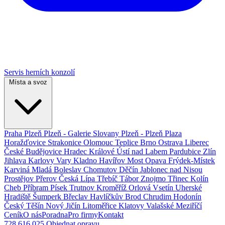
Servis herních konzolí
Místa a svoz
Praha
Plzeň
Plzeň - Galerie Slovany
Plzeň - Plzeň Plaza
Horažďovice
Strakonice
Olomouc
Teplice
Brno
Ostrava
Liberec
České Budějovice
Hradec Králové
Ústí nad Labem
Pardubice
Zlín
Jihlava
Karlovy Vary
Kladno
Havířov
Most
Opava
Frýdek-Místek
Karviná
Mladá Boleslav
Chomutov
Děčín
Jablonec nad Nisou
Prostějov
Přerov
Česká Lípa
Třebíč
Tábor
Znojmo
Třinec
Kolín
Cheb
Příbram
Písek
Trutnov
Kroměříž
Orlová
Vsetín
Uherské
Hradiště
Šumperk
Břeclav
Havlíčkův Brod
Chrudim
Hodonín
Český Těšín
Nový Jičín
Litoměřice
Klatovy
Valašské Meziříčí
Ceník
O nás
Poradna
Pro firmy
Kontakt
728 616 025
Objednat opravu