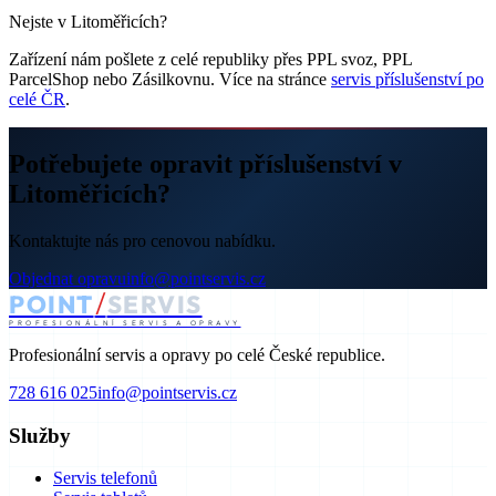
Nejste v Litoměřicích?
Zařízení nám pošlete z celé republiky přes PPL svoz, PPL
ParcelShop nebo Zásilkovnu. Více na stránce
servis příslušenství po
celé ČR
.
Potřebujete opravit příslušenství v
Litoměřicích?
Kontaktujte nás pro cenovou nabídku.
Objednat opravu
info@pointservis.cz
/
POINT
SERVIS
PROFESIONÁLNÍ SERVIS A OPRAVY
Profesionální servis a opravy po celé České republice.
728 616 025
info@pointservis.cz
Služby
Servis telefonů