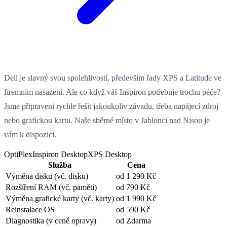
Dell je slavný svou spolehlivostí, především řady XPS a Latitude ve
firemním nasazení. Ale co když váš Inspiron potřebuje trochu péče?
Jsme připraveni rychle řešit jakoukoliv závadu, třeba napájecí zdroj
nebo grafickou kartu. Naše sběrné místo v Jablonci nad Nisou je
vám k dispozici.
OptiPlex
Inspiron Desktop
XPS Desktop
Služba
Cena
Výměna disku
(vč. disku)
od 1 290 Kč
Rozšíření RAM
(vč. paměti)
od 790 Kč
Výměna grafické karty
(vč. karty)
od 1 990 Kč
Reinstalace OS
od 590 Kč
Diagnostika
(v ceně opravy)
od Zdarma