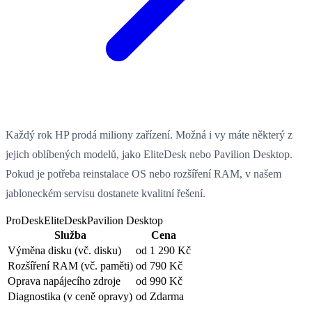
Každý rok HP prodá miliony zařízení. Možná i vy máte některý z
jejich oblíbených modelů, jako EliteDesk nebo Pavilion Desktop.
Pokud je potřeba reinstalace OS nebo rozšíření RAM, v našem
jabloneckém servisu dostanete kvalitní řešení.
ProDesk
EliteDesk
Pavilion Desktop
Služba
Cena
Výměna disku
(vč. disku)
od 1 290 Kč
Rozšíření RAM
(vč. paměti)
od 790 Kč
Oprava napájecího zdroje
od 990 Kč
Diagnostika
(v ceně opravy)
od Zdarma