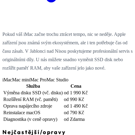
Pokud váš iMac začne trochu ztrácet tempo, nic se neděje. Apple
zařízení jsou známá svým ekosystémem, ale i ten potřebuje čas od
času zásah. V Jablonci nad Nisou poskytujeme profesionální servis s
originálními díly. U nás můžete snadno vyměnit SSD disk nebo
rozšířit paměť RAM, aby vaše zařízení jelo jako nové.
iMac
Mac mini
Mac Pro
Mac Studio
Služba
Cena
Výměna disku SSD
(vč. disku)
od 1 990 Kč
Rozšíření RAM
(vč. paměti)
od 990 Kč
Oprava napájecího zdroje
od 1 490 Kč
Reinstalace macOS
od 790 Kč
Diagnostika
(v ceně opravy)
od Zdarma
Nejčastější
/
opravy