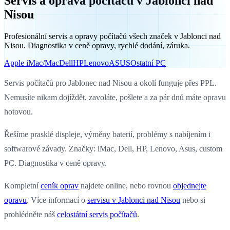
Servis a oprava počítačů v Jablonci nad
Nisou
Profesionální servis a opravy počítačů všech značek v Jablonci nad
Nisou. Diagnostika v ceně opravy, rychlé dodání, záruka.
Apple iMac/Mac
Dell
HP
Lenovo
ASUS
Ostatní PC
Servis počítačů pro Jablonec nad Nisou a okolí funguje přes PPL.
Nemusíte nikam dojíždět, zavoláte, pošlete a za pár dnů máte opravu
hotovou.
Řešíme prasklé displeje, výměny baterií, problémy s nabíjením i
softwarové závady. Značky: iMac, Dell, HP, Lenovo, Asus, custom
PC. Diagnostika v ceně opravy.
Kompletní
ceník oprav
najdete online, nebo rovnou
objednejte
opravu
. Více informací o
servisu v Jablonci nad Nisou
nebo si
prohlédněte náš
celostátní servis počítačů
.