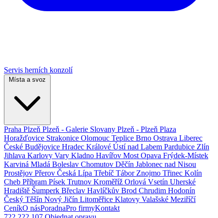
Servis herních konzolí
Místa a svoz
Praha
Plzeň
Plzeň - Galerie Slovany
Plzeň - Plzeň Plaza
Horažďovice
Strakonice
Olomouc
Teplice
Brno
Ostrava
Liberec
České Budějovice
Hradec Králové
Ústí nad Labem
Pardubice
Zlín
Jihlava
Karlovy Vary
Kladno
Havířov
Most
Opava
Frýdek-Místek
Karviná
Mladá Boleslav
Chomutov
Děčín
Jablonec nad Nisou
Prostějov
Přerov
Česká Lípa
Třebíč
Tábor
Znojmo
Třinec
Kolín
Cheb
Příbram
Písek
Trutnov
Kroměříž
Orlová
Vsetín
Uherské
Hradiště
Šumperk
Břeclav
Havlíčkův Brod
Chrudim
Hodonín
Český Těšín
Nový Jičín
Litoměřice
Klatovy
Valašské Meziříčí
Ceník
O nás
Poradna
Pro firmy
Kontakt
722 222 107
Objednat opravu