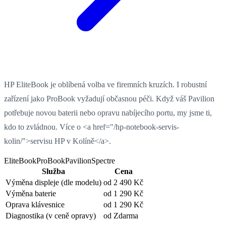
HP EliteBook je oblíbená volba ve firemních kruzích. I robustní
zařízení jako ProBook vyžadují občasnou péči. Když váš Pavilion
potřebuje novou baterii nebo opravu nabíjecího portu, my jsme ti,
kdo to zvládnou. Více o <a href="/hp-notebook-servis-
kolin/">servisu HP v Kolíně</a>.
EliteBook
ProBook
Pavilion
Spectre
Služba
Cena
Výměna displeje
(dle modelu)
od 2 490 Kč
Výměna baterie
od 1 290 Kč
Oprava klávesnice
od 1 290 Kč
Diagnostika
(v ceně opravy)
od Zdarma