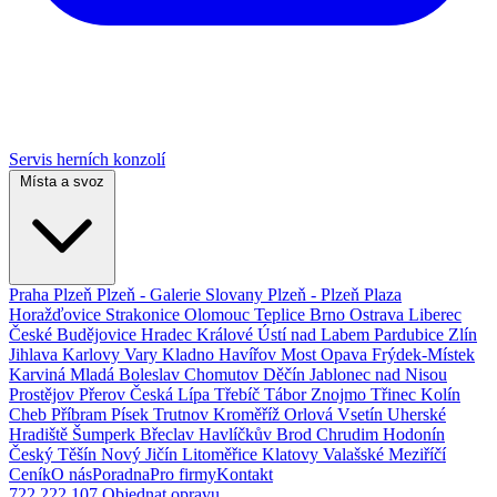
Servis herních konzolí
Místa a svoz
Praha
Plzeň
Plzeň - Galerie Slovany
Plzeň - Plzeň Plaza
Horažďovice
Strakonice
Olomouc
Teplice
Brno
Ostrava
Liberec
České Budějovice
Hradec Králové
Ústí nad Labem
Pardubice
Zlín
Jihlava
Karlovy Vary
Kladno
Havířov
Most
Opava
Frýdek-Místek
Karviná
Mladá Boleslav
Chomutov
Děčín
Jablonec nad Nisou
Prostějov
Přerov
Česká Lípa
Třebíč
Tábor
Znojmo
Třinec
Kolín
Cheb
Příbram
Písek
Trutnov
Kroměříž
Orlová
Vsetín
Uherské
Hradiště
Šumperk
Břeclav
Havlíčkův Brod
Chrudim
Hodonín
Český Těšín
Nový Jičín
Litoměřice
Klatovy
Valašské Meziříčí
Ceník
O nás
Poradna
Pro firmy
Kontakt
722 222 107
Objednat opravu