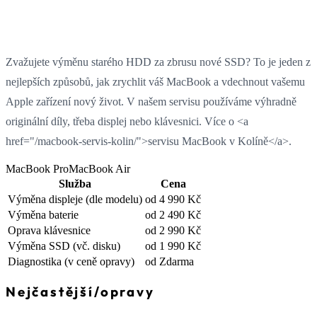
Zvažujete výměnu starého HDD za zbrusu nové SSD? To je jeden z
nejlepších způsobů, jak zrychlit váš MacBook a vdechnout vašemu
Apple zařízení nový život. V našem servisu používáme výhradně
originální díly, třeba displej nebo klávesnici. Více o <a
href="/macbook-servis-kolin/">servisu MacBook v Kolíně</a>.
MacBook Pro
MacBook Air
Služba
Cena
Výměna displeje
(dle modelu)
od 4 990 Kč
Výměna baterie
od 2 490 Kč
Oprava klávesnice
od 2 990 Kč
Výměna SSD
(vč. disku)
od 1 990 Kč
Diagnostika
(v ceně opravy)
od Zdarma
Nejčastější
/
opravy