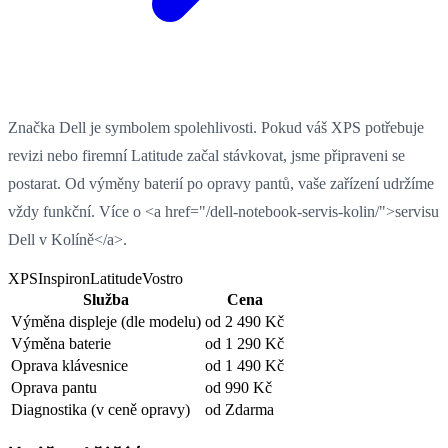
Značka Dell je symbolem spolehlivosti. Pokud váš XPS potřebuje
revizi nebo firemní Latitude začal stávkovat, jsme připraveni se
postarat. Od výměny baterií po opravy pantů, vaše zařízení udržíme
vždy funkční. Více o <a href="/dell-notebook-servis-kolin/">servisu
Dell v Kolíně</a>.
XPS
Inspiron
Latitude
Vostro
Služba
Cena
Výměna displeje
(dle modelu)
od 2 490 Kč
Výměna baterie
od 1 290 Kč
Oprava klávesnice
od 1 490 Kč
Oprava pantu
od 990 Kč
Diagnostika
(v ceně opravy)
od Zdarma