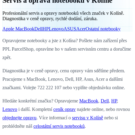
Servis a oprava notebooků v Kolíně
Profesionální servis a opravy notebooků všech značek v Kolíně.
Diagnostika v ceně opravy, rychlé dodání, záruka.
Apple MacBook
Dell
HP
Lenovo
ASUS
Acer
Ostatní notebooky
Opravujeme notebooky a jste z Kolína? Pošlete nám zařízení přes
PPL ParcelShop, opravíme ho v našem servisním centru a doručíme
zpět.
Diagnostika je v ceně opravy, cenu opravy vám sdělíme předem.
Pracujeme s MacBook, Lenovo, Dell, HP, Asus, Acer a dalšími
značkami. Volejte 722 222 107 nebo vyplňte objednávku online.
Hledáte konkrétní značku? Opravujeme
MacBook
,
Dell
,
HP
,
Lenovo
i další. Kompletní
ceník oprav
najdete online, nebo rovnou
objednejte opravu
. Více informací o
servisu v Kolíně
nebo si
prohlédněte náš
celostátní servis notebooků
.