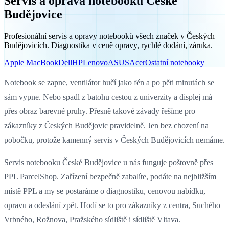
Servis a oprava notebooků České
Budějovice
Profesionální servis a opravy notebooků všech značek v Českých
Budějovicích. Diagnostika v ceně opravy, rychlé dodání, záruka.
Apple MacBook
Dell
HP
Lenovo
ASUS
Acer
Ostatní notebooky
Notebook se zapne, ventilátor hučí jako fén a po pěti minutách se
sám vypne. Nebo spadl z batohu cestou z univerzity a displej má
přes obraz barevné pruhy. Přesně takové závady řešíme pro
zákazníky z Českých Budějovic pravidelně. Jen bez chození na
pobočku, protože kamenný servis v Českých Budějovicích nemáme.
Servis notebooku České Budějovice u nás funguje poštovně přes
PPL ParcelShop. Zařízení bezpečně zabalíte, podáte na nejbližším
místě PPL a my se postaráme o diagnostiku, cenovou nabídku,
opravu a odeslání zpět. Hodí se to pro zákazníky z centra, Suchého
Vrbného, Rožnova, Pražského sídliště i sídliště Vltava.