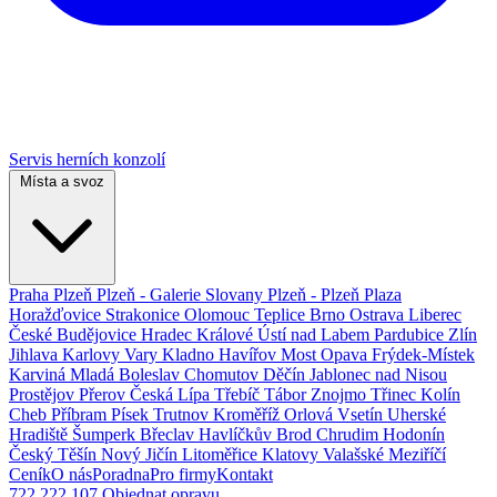
Servis herních konzolí
Místa a svoz
Praha
Plzeň
Plzeň - Galerie Slovany
Plzeň - Plzeň Plaza
Horažďovice
Strakonice
Olomouc
Teplice
Brno
Ostrava
Liberec
České Budějovice
Hradec Králové
Ústí nad Labem
Pardubice
Zlín
Jihlava
Karlovy Vary
Kladno
Havířov
Most
Opava
Frýdek-Místek
Karviná
Mladá Boleslav
Chomutov
Děčín
Jablonec nad Nisou
Prostějov
Přerov
Česká Lípa
Třebíč
Tábor
Znojmo
Třinec
Kolín
Cheb
Příbram
Písek
Trutnov
Kroměříž
Orlová
Vsetín
Uherské
Hradiště
Šumperk
Břeclav
Havlíčkův Brod
Chrudim
Hodonín
Český Těšín
Nový Jičín
Litoměřice
Klatovy
Valašské Meziříčí
Ceník
O nás
Poradna
Pro firmy
Kontakt
722 222 107
Objednat opravu