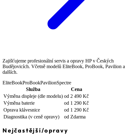
Zajišťujeme profesionální servis a opravy HP v Českých
Budějovicích. Včetně modelů EliteBook, ProBook, Pavilion a
dalších.
EliteBook
ProBook
Pavilion
Spectre
Služba
Cena
Výměna displeje
(dle modelu)
od 2 490 Kč
Výměna baterie
od 1 290 Kč
Oprava klávesnice
od 1 290 Kč
Diagnostika
(v ceně opravy)
od Zdarma
Nejčastější
/
opravy