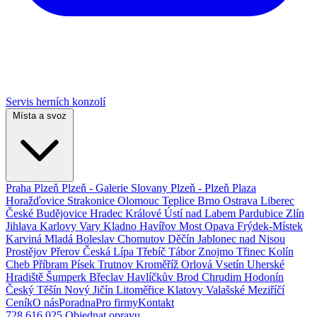
Servis herních konzolí
Místa a svoz
Praha
Plzeň
Plzeň - Galerie Slovany
Plzeň - Plzeň Plaza
Horažďovice
Strakonice
Olomouc
Teplice
Brno
Ostrava
Liberec
České Budějovice
Hradec Králové
Ústí nad Labem
Pardubice
Zlín
Jihlava
Karlovy Vary
Kladno
Havířov
Most
Opava
Frýdek-Místek
Karviná
Mladá Boleslav
Chomutov
Děčín
Jablonec nad Nisou
Prostějov
Přerov
Česká Lípa
Třebíč
Tábor
Znojmo
Třinec
Kolín
Cheb
Příbram
Písek
Trutnov
Kroměříž
Orlová
Vsetín
Uherské
Hradiště
Šumperk
Břeclav
Havlíčkův Brod
Chrudim
Hodonín
Český Těšín
Nový Jičín
Litoměřice
Klatovy
Valašské Meziříčí
Ceník
O nás
Poradna
Pro firmy
Kontakt
728 616 025
Objednat opravu