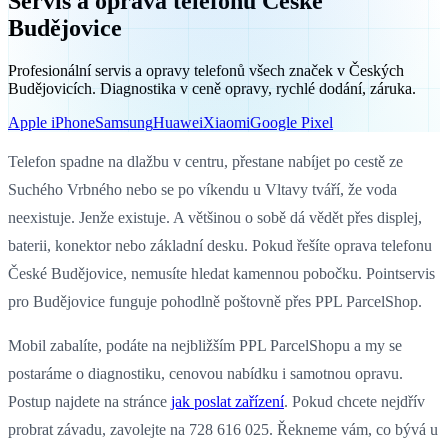
Servis a oprava telefonů České
Budějovice
Profesionální servis a opravy telefonů všech značek v Českých
Budějovicích. Diagnostika v ceně opravy, rychlé dodání, záruka.
Apple iPhone
Samsung
Huawei
Xiaomi
Google Pixel
Telefon spadne na dlažbu v centru, přestane nabíjet po cestě ze
Suchého Vrbného nebo se po víkendu u Vltavy tváří, že voda
neexistuje. Jenže existuje. A většinou o sobě dá vědět přes displej,
baterii, konektor nebo základní desku. Pokud řešíte oprava telefonu
České Budějovice, nemusíte hledat kamennou pobočku. Pointservis
pro Budějovice funguje pohodlně poštovně přes PPL ParcelShop.
Mobil zabalíte, podáte na nejbližším PPL ParcelShopu a my se
postaráme o diagnostiku, cenovou nabídku i samotnou opravu.
Postup najdete na stránce
jak poslat zařízení
. Pokud chcete nejdřív
probrat závadu, zavolejte na 728 616 025. Řekneme vám, co bývá u