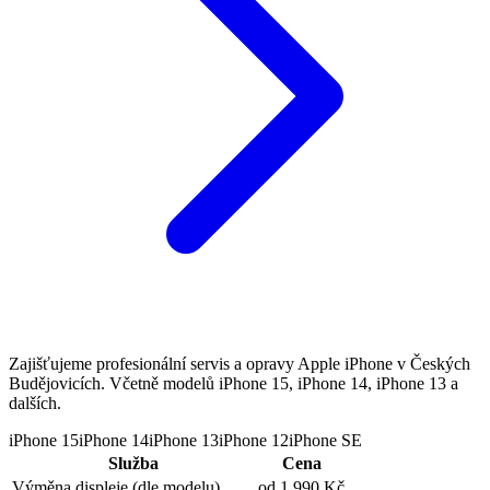
Zajišťujeme profesionální servis a opravy Apple iPhone v Českých
Budějovicích. Včetně modelů iPhone 15, iPhone 14, iPhone 13 a
dalších.
iPhone 15
iPhone 14
iPhone 13
iPhone 12
iPhone SE
Služba
Cena
Výměna displeje
(dle modelu)
od 1 990 Kč