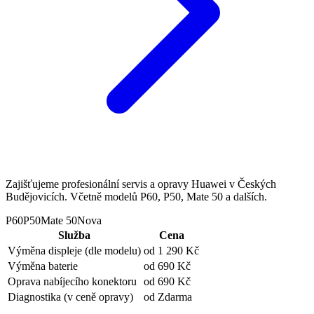
Zajišťujeme profesionální servis a opravy Huawei v Českých
Budějovicích. Včetně modelů P60, P50, Mate 50 a dalších.
P60
P50
Mate 50
Nova
Služba
Cena
Výměna displeje
(dle modelu)
od 1 290 Kč
Výměna baterie
od 690 Kč
Oprava nabíjecího konektoru
od 690 Kč
Diagnostika
(v ceně opravy)
od Zdarma