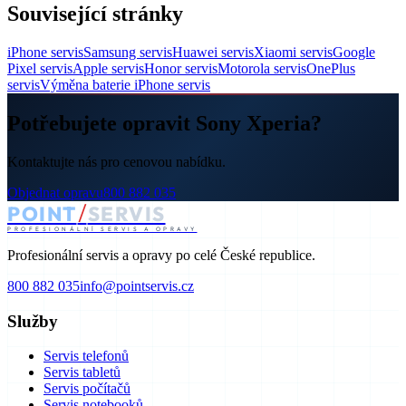
Související stránky
iPhone servis
Samsung servis
Huawei servis
Xiaomi servis
Google
Pixel servis
Apple servis
Honor servis
Motorola servis
OnePlus
servis
Výměna baterie iPhone servis
Potřebujete opravit Sony Xperia?
Kontaktujte nás pro cenovou nabídku.
Objednat opravu
800 882 035
/
POINT
SERVIS
PROFESIONÁLNÍ SERVIS A OPRAVY
Profesionální servis a opravy po celé České republice.
800 882 035
info@pointservis.cz
Služby
Servis telefonů
Servis tabletů
Servis počítačů
Servis notebooků