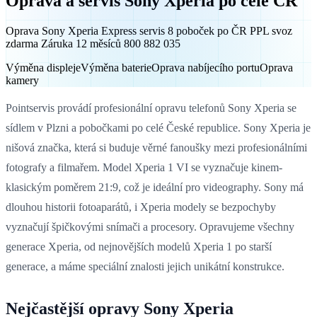
Oprava a servis Sony Xperia po celé ČR
Oprava Sony Xperia Express servis 8 poboček po ČR PPL svoz
zdarma Záruka 12 měsíců 800 882 035
Výměna displeje
Výměna baterie
Oprava nabíjecího portu
Oprava
kamery
Pointservis provádí profesionální opravu telefonů Sony Xperia se
sídlem v Plzni a pobočkami po celé České republice. Sony Xperia je
nišová značka, která si buduje věrné fanoušky mezi profesionálními
fotografy a filmařem. Model Xperia 1 VI se vyznačuje kinem-
klasickým poměrem 21:9, což je ideální pro videography. Sony má
dlouhou historii fotoaparátů, i Xperia modely se bezpochyby
vyznačují špičkovými snímači a procesory. Opravujeme všechny
generace Xperia, od nejnovějších modelů Xperia 1 po starší
generace, a máme speciální znalosti jejich unikátní konstrukce.
Nejčastější opravy Sony Xperia