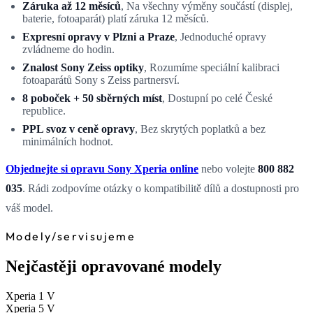
Záruka až 12 měsíců
, Na všechny výměny součástí (displej,
baterie, fotoaparát) platí záruka 12 měsíců.
Expresní opravy v Plzni a Praze
, Jednoduché opravy
zvládneme do hodin.
Znalost Sony Zeiss optiky
, Rozumíme speciální kalibraci
fotoaparátů Sony s Zeiss partnersví.
8 poboček + 50 sběrných míst
, Dostupní po celé České
republice.
PPL svoz v ceně opravy
, Bez skrytých poplatků a bez
minimálních hodnot.
Objednejte si opravu Sony Xperia online
nebo volejte
800 882
035
. Rádi zodpovíme otázky o kompatibilitě dílů a dostupnosti pro
váš model.
Modely
/
servisujeme
Nejčastěji opravované modely
Xperia 1 V
Xperia 5 V