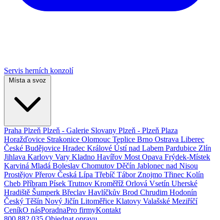
Servis herních konzolí
Místa a svoz
Praha
Plzeň
Plzeň - Galerie Slovany
Plzeň - Plzeň Plaza
Horažďovice
Strakonice
Olomouc
Teplice
Brno
Ostrava
Liberec
České Budějovice
Hradec Králové
Ústí nad Labem
Pardubice
Zlín
Jihlava
Karlovy Vary
Kladno
Havířov
Most
Opava
Frýdek-Místek
Karviná
Mladá Boleslav
Chomutov
Děčín
Jablonec nad Nisou
Prostějov
Přerov
Česká Lípa
Třebíč
Tábor
Znojmo
Třinec
Kolín
Cheb
Příbram
Písek
Trutnov
Kroměříž
Orlová
Vsetín
Uherské
Hradiště
Šumperk
Břeclav
Havlíčkův Brod
Chrudim
Hodonín
Český Těšín
Nový Jičín
Litoměřice
Klatovy
Valašské Meziříčí
Ceník
O nás
Poradna
Pro firmy
Kontakt
800 882 035
Objednat opravu