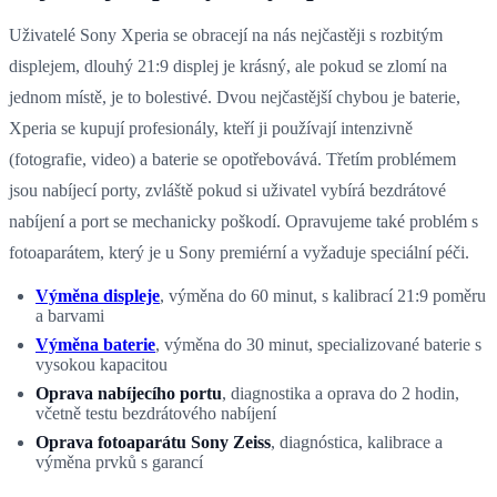
Uživatelé Sony Xperia se obracejí na nás nejčastěji s rozbitým
displejem, dlouhý 21:9 displej je krásný, ale pokud se zlomí na
jednom místě, je to bolestivé. Dvou nejčastější chybou je baterie,
Xperia se kupují profesionály, kteří ji používají intenzivně
(fotografie, video) a baterie se opotřebovává. Třetím problémem
jsou nabíjecí porty, zvláště pokud si uživatel vybírá bezdrátové
nabíjení a port se mechanicky poškodí. Opravujeme také problém s
fotoaparátem, který je u Sony premiérní a vyžaduje speciální péči.
Výměna displeje
, výměna do 60 minut, s kalibrací 21:9 poměru
a barvami
Výměna baterie
, výměna do 30 minut, specializované baterie s
vysokou kapacitou
Oprava nabíjecího portu
, diagnostika a oprava do 2 hodin,
včetně testu bezdrátového nabíjení
Oprava fotoaparátu Sony Zeiss
, diagnóstica, kalibrace a
výměna prvků s garancí