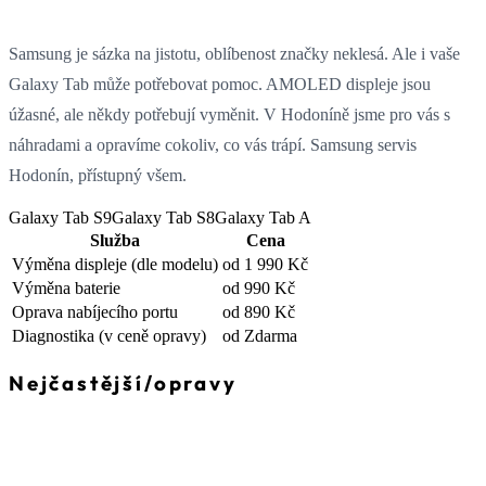
Samsung je sázka na jistotu, oblíbenost značky neklesá. Ale i vaše
Galaxy Tab může potřebovat pomoc. AMOLED displeje jsou
úžasné, ale někdy potřebují vyměnit. V Hodoníně jsme pro vás s
náhradami a opravíme cokoliv, co vás trápí. Samsung servis
Hodonín, přístupný všem.
Galaxy Tab S9
Galaxy Tab S8
Galaxy Tab A
Služba
Cena
Výměna displeje
(dle modelu)
od 1 990 Kč
Výměna baterie
od 990 Kč
Oprava nabíjecího portu
od 890 Kč
Diagnostika
(v ceně opravy)
od Zdarma
Nejčastější
/
opravy