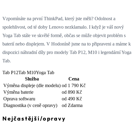
Vzpomínáte na první ThinkPad, který jste měli? Odolnost a
spolehlivost, od té doby Lenovo nezklamalo. I když je váš nový
Yoga Tab stále ve skvělé formě, občas se může objevit problém s
baterií nebo displejem. V Hodoníně jsme na to připraveni a máme k
dispozici náhradní díly pro modely Tab P12, M10 i legendární Yoga
Tab.
Tab P12
Tab M10
Yoga Tab
Služba
Cena
Výměna displeje
(dle modelu)
od 1 790 Kč
Výměna baterie
od 890 Kč
Oprava softwaru
od 490 Kč
Diagnostika
(v ceně opravy)
od Zdarma
Nejčastější
/
opravy