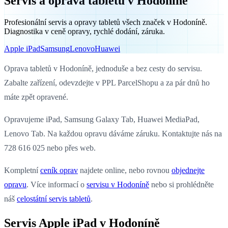
Servis a oprava tabletů v Hodoníně
Profesionální servis a opravy tabletů všech značek v Hodoníně.
Diagnostika v ceně opravy, rychlé dodání, záruka.
Apple iPad
Samsung
Lenovo
Huawei
Oprava tabletů v Hodoníně, jednoduše a bez cesty do servisu.
Zabalte zařízení, odevzdejte v PPL ParcelShopu a za pár dnů ho
máte zpět opravené.
Opravujeme iPad, Samsung Galaxy Tab, Huawei MediaPad,
Lenovo Tab. Na každou opravu dáváme záruku. Kontaktujte nás na
728 616 025 nebo přes web.
Kompletní
ceník oprav
najdete online, nebo rovnou
objednejte
opravu
. Více informací o
servisu v Hodoníně
nebo si prohlédněte
náš
celostátní servis tabletů
.
Servis Apple iPad v Hodoníně