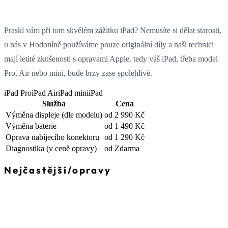
Praskl vám při tom skvělém zážitku iPad? Nemusíte si dělat starosti,
u nás v Hodoníně používáme pouze originální díly a naši technici
mají letité zkušenosti s opravami Apple. tedy váš iPad, třeba model
Pro, Air nebo mini, bude brzy zase spolehlivě.
iPad Pro
iPad Air
iPad mini
iPad
Služba
Cena
Výměna displeje
(dle modelu)
od 2 990 Kč
Výměna baterie
od 1 490 Kč
Oprava nabíjecího konektoru
od 1 290 Kč
Diagnostika
(v ceně opravy)
od Zdarma
Nejčastější
/
opravy