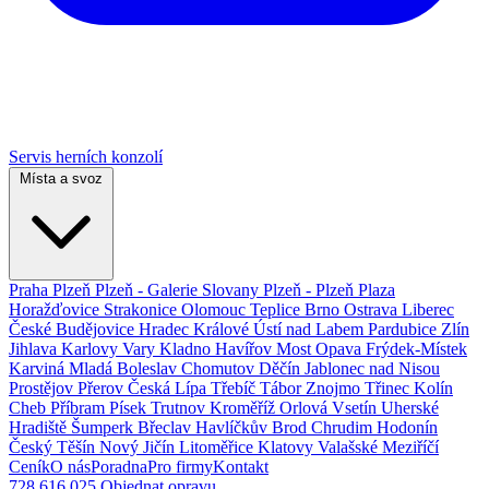
Servis herních konzolí
Místa a svoz
Praha
Plzeň
Plzeň - Galerie Slovany
Plzeň - Plzeň Plaza
Horažďovice
Strakonice
Olomouc
Teplice
Brno
Ostrava
Liberec
České Budějovice
Hradec Králové
Ústí nad Labem
Pardubice
Zlín
Jihlava
Karlovy Vary
Kladno
Havířov
Most
Opava
Frýdek-Místek
Karviná
Mladá Boleslav
Chomutov
Děčín
Jablonec nad Nisou
Prostějov
Přerov
Česká Lípa
Třebíč
Tábor
Znojmo
Třinec
Kolín
Cheb
Příbram
Písek
Trutnov
Kroměříž
Orlová
Vsetín
Uherské
Hradiště
Šumperk
Břeclav
Havlíčkův Brod
Chrudim
Hodonín
Český Těšín
Nový Jičín
Litoměřice
Klatovy
Valašské Meziříčí
Ceník
O nás
Poradna
Pro firmy
Kontakt
728 616 025
Objednat opravu