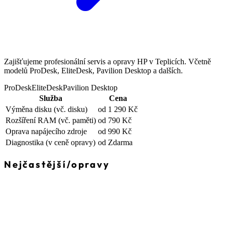
Zajišťujeme profesionální servis a opravy HP v Teplicích. Včetně
modelů ProDesk, EliteDesk, Pavilion Desktop a dalších.
ProDesk
EliteDesk
Pavilion Desktop
Služba
Cena
Výměna disku
(vč. disku)
od 1 290 Kč
Rozšíření RAM
(vč. paměti)
od 790 Kč
Oprava napájecího zdroje
od 990 Kč
Diagnostika
(v ceně opravy)
od Zdarma
Nejčastější
/
opravy