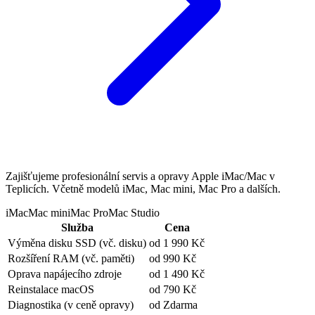
Zajišťujeme profesionální servis a opravy Apple iMac/Mac v
Teplicích. Včetně modelů iMac, Mac mini, Mac Pro a dalších.
iMac
Mac mini
Mac Pro
Mac Studio
Služba
Cena
Výměna disku SSD
(vč. disku)
od 1 990 Kč
Rozšíření RAM
(vč. paměti)
od 990 Kč
Oprava napájecího zdroje
od 1 490 Kč
Reinstalace macOS
od 790 Kč
Diagnostika
(v ceně opravy)
od Zdarma