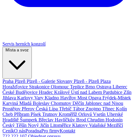
Servis herních konzolí
Místa a svoz
Praha
Plzeň
Plzeň - Galerie Slovany
Plzeň - Plzeň Plaza
Horažďovice
Strakonice
Olomouc
Teplice
Brno
Ostrava
Liberec
České Budějovice
Hradec Králové
Ústí nad Labem
Pardubice
Zlín
Jihlava
Karlovy Vary
Kladno
Havířov
Most
Opava
Frýdek-Místek
Karviná
Mladá Boleslav
Chomutov
Děčín
Jablonec nad Nisou
Prostějov
Přerov
Česká Lípa
Třebíč
Tábor
Znojmo
Třinec
Kolín
Cheb
Příbram
Písek
Trutnov
Kroměříž
Orlová
Vsetín
Uherské
Hradiště
Šumperk
Břeclav
Havlíčkův Brod
Chrudim
Hodonín
Český Těšín
Nový Jičín
Litoměřice
Klatovy
Valašské Meziříčí
Ceník
O nás
Poradna
Pro firmy
Kontakt
722 222 107
Objednat opravu