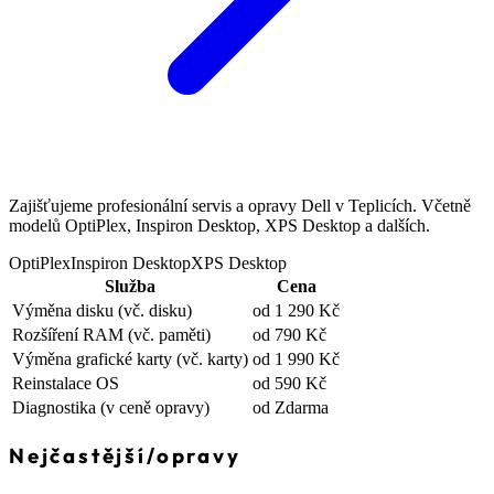
Zajišťujeme profesionální servis a opravy Dell v Teplicích. Včetně
modelů OptiPlex, Inspiron Desktop, XPS Desktop a dalších.
OptiPlex
Inspiron Desktop
XPS Desktop
Služba
Cena
Výměna disku
(vč. disku)
od 1 290 Kč
Rozšíření RAM
(vč. paměti)
od 790 Kč
Výměna grafické karty
(vč. karty)
od 1 990 Kč
Reinstalace OS
od 590 Kč
Diagnostika
(v ceně opravy)
od Zdarma
Nejčastější
/
opravy