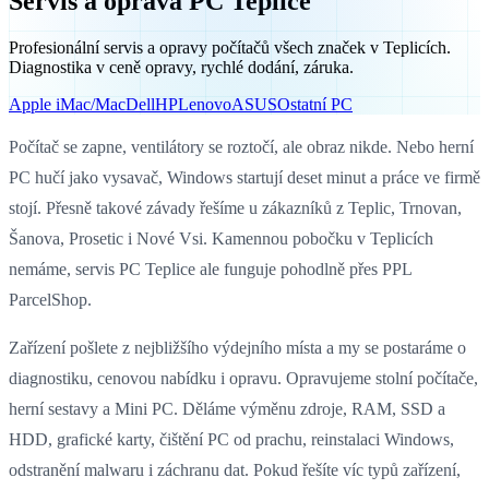
Servis a oprava PC Teplice
Profesionální servis a opravy počítačů všech značek v Teplicích.
Diagnostika v ceně opravy, rychlé dodání, záruka.
Apple iMac/Mac
Dell
HP
Lenovo
ASUS
Ostatní PC
Počítač se zapne, ventilátory se roztočí, ale obraz nikde. Nebo herní
PC hučí jako vysavač, Windows startují deset minut a práce ve firmě
stojí. Přesně takové závady řešíme u zákazníků z Teplic, Trnovan,
Šanova, Prosetic i Nové Vsi. Kamennou pobočku v Teplicích
nemáme, servis PC Teplice ale funguje pohodlně přes PPL
ParcelShop.
Zařízení pošlete z nejbližšího výdejního místa a my se postaráme o
diagnostiku, cenovou nabídku i opravu. Opravujeme stolní počítače,
herní sestavy a Mini PC. Děláme výměnu zdroje, RAM, SSD a
HDD, grafické karty, čištění PC od prachu, reinstalaci Windows,
odstranění malwaru i záchranu dat. Pokud řešíte víc typů zařízení,