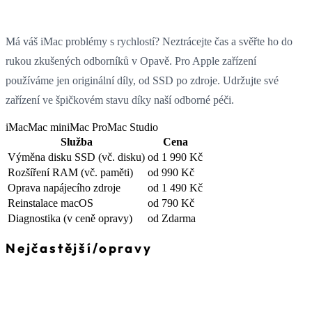
Má váš iMac problémy s rychlostí? Neztrácejte čas a svěřte ho do
rukou zkušených odborníků v Opavě. Pro Apple zařízení
používáme jen originální díly, od SSD po zdroje. Udržujte své
zařízení ve špičkovém stavu díky naší odborné péči.
iMac
Mac mini
Mac Pro
Mac Studio
Služba
Cena
Výměna disku SSD
(vč. disku)
od 1 990 Kč
Rozšíření RAM
(vč. paměti)
od 990 Kč
Oprava napájecího zdroje
od 1 490 Kč
Reinstalace macOS
od 790 Kč
Diagnostika
(v ceně opravy)
od Zdarma
Nejčastější
/
opravy