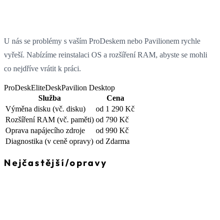
U nás se problémy s vaším ProDeskem nebo Pavilionem rychle
vyřeší. Nabízíme reinstalaci OS a rozšíření RAM, abyste se mohli
co nejdříve vrátit k práci.
ProDesk
EliteDesk
Pavilion Desktop
Služba
Cena
Výměna disku
(vč. disku)
od 1 290 Kč
Rozšíření RAM
(vč. paměti)
od 790 Kč
Oprava napájecího zdroje
od 990 Kč
Diagnostika
(v ceně opravy)
od Zdarma
Nejčastější
/
opravy