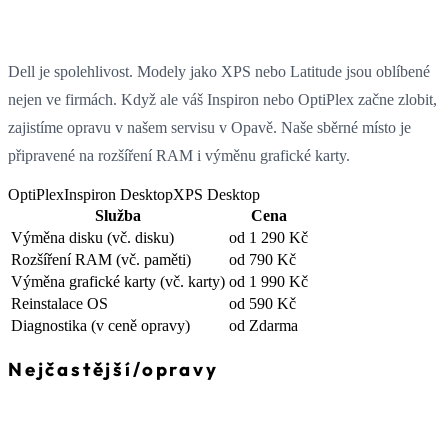
Dell je spolehlivost. Modely jako XPS nebo Latitude jsou oblíbené
nejen ve firmách. Když ale váš Inspiron nebo OptiPlex začne zlobit,
zajistíme opravu v našem servisu v Opavě. Naše sběrné místo je
připravené na rozšíření RAM i výměnu grafické karty.
OptiPlex
Inspiron Desktop
XPS Desktop
Služba
Cena
Výměna disku
(vč. disku)
od 1 290 Kč
Rozšíření RAM
(vč. paměti)
od 790 Kč
Výměna grafické karty
(vč. karty)
od 1 990 Kč
Reinstalace OS
od 590 Kč
Diagnostika
(v ceně opravy)
od Zdarma
Nejčastější
/
opravy