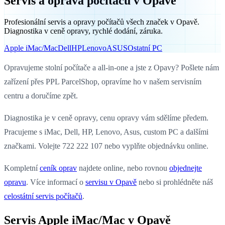
Servis a oprava počítačů v Opavě
Profesionální servis a opravy počítačů všech značek v Opavě.
Diagnostika v ceně opravy, rychlé dodání, záruka.
Apple iMac/Mac
Dell
HP
Lenovo
ASUS
Ostatní PC
Opravujeme stolní počítače a all-in-one a jste z Opavy? Pošlete nám
zařízení přes PPL ParcelShop, opravíme ho v našem servisním
centru a doručíme zpět.
Diagnostika je v ceně opravy, cenu opravy vám sdělíme předem.
Pracujeme s iMac, Dell, HP, Lenovo, Asus, custom PC a dalšími
značkami. Volejte 722 222 107 nebo vyplňte objednávku online.
Kompletní
ceník oprav
najdete online, nebo rovnou
objednejte
opravu
. Více informací o
servisu v Opavě
nebo si prohlédněte náš
celostátní servis počítačů
.
Servis Apple iMac/Mac v Opavě