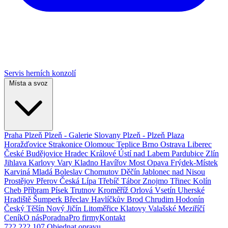
Servis herních konzolí
Místa a svoz
Praha
Plzeň
Plzeň - Galerie Slovany
Plzeň - Plzeň Plaza
Horažďovice
Strakonice
Olomouc
Teplice
Brno
Ostrava
Liberec
České Budějovice
Hradec Králové
Ústí nad Labem
Pardubice
Zlín
Jihlava
Karlovy Vary
Kladno
Havířov
Most
Opava
Frýdek-Místek
Karviná
Mladá Boleslav
Chomutov
Děčín
Jablonec nad Nisou
Prostějov
Přerov
Česká Lípa
Třebíč
Tábor
Znojmo
Třinec
Kolín
Cheb
Příbram
Písek
Trutnov
Kroměříž
Orlová
Vsetín
Uherské
Hradiště
Šumperk
Břeclav
Havlíčkův Brod
Chrudim
Hodonín
Český Těšín
Nový Jičín
Litoměřice
Klatovy
Valašské Meziříčí
Ceník
O nás
Poradna
Pro firmy
Kontakt
722 222 107
Objednat opravu