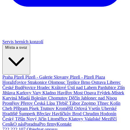
Servis herních konzolí
Místa a svoz
Praha
Plzeň
Plzeň - Galerie Slovany
Plzeň - Plzeň Plaza
Horažďovice
Strakonice
Olomouc
Teplice
Brno
Ostrava
Liberec
České Budějovice
Hradec Králové
Ústí nad Labem
Pardubice
Zlín
Jihlava
Karlovy Vary
Kladno
Havířov
Most
Opava
Frýdek-Místek
Karviná
Mladá Boleslav
Chomutov
Děčín
Jablonec nad Nisou
Prostějov
Přerov
Česká Lípa
Třebíč
Tábor
Znojmo
Třinec
Kolín
Cheb
Příbram
Písek
Trutnov
Kroměříž
Orlová
Vsetín
Uherské
Hradiště
Šumperk
Břeclav
Havlíčkův Brod
Chrudim
Hodonín
Český Těšín
Nový Jičín
Litoměřice
Klatovy
Valašské Meziříčí
Ceník
O nás
Poradna
Pro firmy
Kontakt
722 222 107
Objednat opravu