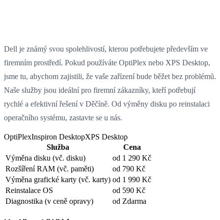
Dell je známý svou spolehlivostí, kterou potřebujete především ve
firemním prostředí. Pokud používáte OptiPlex nebo XPS Desktop,
jsme tu, abychom zajistili, že vaše zařízení bude běžet bez problémů.
Naše služby jsou ideální pro firemní zákazníky, kteří potřebují
rychlé a efektivní řešení v Děčíně. Od výměny disku po reinstalaci
operačního systému, zastavte se u nás.
OptiPlex
Inspiron Desktop
XPS Desktop
Služba
Cena
Výměna disku
(vč. disku)
od 1 290 Kč
Rozšíření RAM
(vč. paměti)
od 790 Kč
Výměna grafické karty
(vč. karty)
od 1 990 Kč
Reinstalace OS
od 590 Kč
Diagnostika
(v ceně opravy)
od Zdarma