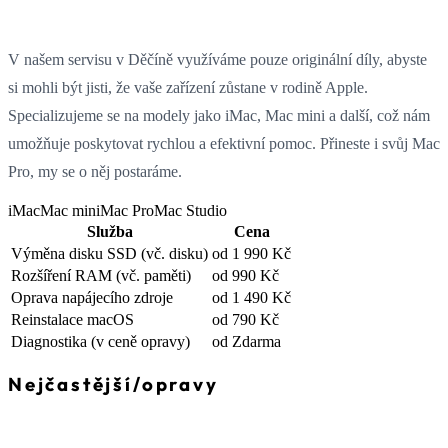
V našem servisu v Děčíně využíváme pouze originální díly, abyste
si mohli být jisti, že vaše zařízení zůstane v rodině Apple.
Specializujeme se na modely jako iMac, Mac mini a další, což nám
umožňuje poskytovat rychlou a efektivní pomoc. Přineste i svůj Mac
Pro, my se o něj postaráme.
iMac
Mac mini
Mac Pro
Mac Studio
Služba
Cena
Výměna disku SSD
(vč. disku)
od 1 990 Kč
Rozšíření RAM
(vč. paměti)
od 990 Kč
Oprava napájecího zdroje
od 1 490 Kč
Reinstalace macOS
od 790 Kč
Diagnostika
(v ceně opravy)
od Zdarma
Nejčastější
/
opravy