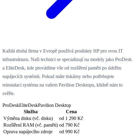
Každá druhá firma v Evropě používá produkty HP pro svou IT
infrastrukturu. Naši technici se specializují na modely jako ProDesk
a EliteDesk, kde provádíme vše od rozšíření paměti po údržbu
napájecích systémů. Pokud máte tiskárny nebo potřebujete
reinstalaci systému na vašem Pavilion Desktopu, klidně nám to
svěřte.
ProDesk
EliteDesk
Pavilion Desktop
Služba
Cena
Výměna disku
(vč. disku)
od 1 290 Kč
Rozšíření RAM
(vč. paměti)
od 790 Kč
Oprava napájecího zdroje
od 990 Kč