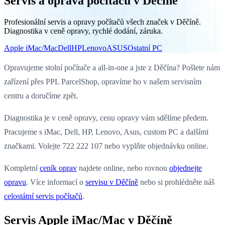
Servis a oprava počítačů v Děčíně
Profesionální servis a opravy počítačů všech značek v Děčíně.
Diagnostika v ceně opravy, rychlé dodání, záruka.
Apple iMac/Mac
Dell
HP
Lenovo
ASUS
Ostatní PC
Opravujeme stolní počítače a all-in-one a jste z Děčína? Pošlete nám
zařízení přes PPL ParcelShop, opravíme ho v našem servisním
centru a doručíme zpět.
Diagnostika je v ceně opravy, cenu opravy vám sdělíme předem.
Pracujeme s iMac, Dell, HP, Lenovo, Asus, custom PC a dalšími
značkami. Volejte 722 222 107 nebo vyplňte objednávku online.
Kompletní
ceník oprav
najdete online, nebo rovnou
objednejte
opravu
. Více informací o
servisu v Děčíně
nebo si prohlédněte náš
celostátní servis počítačů
.
Servis Apple iMac/Mac v Děčíně