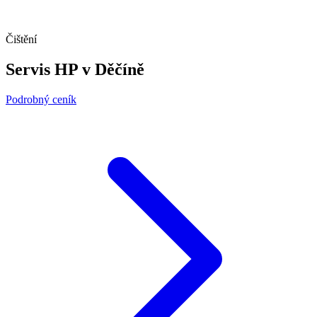
Čištění
Servis HP v Děčíně
Podrobný ceník