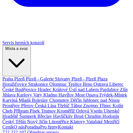
Servis herních konzolí
Místa a svoz
Praha
Plzeň
Plzeň - Galerie Slovany
Plzeň - Plzeň Plaza
Horažďovice
Strakonice
Olomouc
Teplice
Brno
Ostrava
Liberec
České Budějovice
Hradec Králové
Ústí nad Labem
Pardubice
Zlín
Jihlava
Karlovy Vary
Kladno
Havířov
Most
Opava
Frýdek-Místek
Karviná
Mladá Boleslav
Chomutov
Děčín
Jablonec nad Nisou
Prostějov
Přerov
Česká Lípa
Třebíč
Tábor
Znojmo
Třinec
Kolín
Cheb
Příbram
Písek
Trutnov
Kroměříž
Orlová
Vsetín
Uherské
Hradiště
Šumperk
Břeclav
Havlíčkův Brod
Chrudim
Hodonín
Český Těšín
Nový Jičín
Litoměřice
Klatovy
Valašské Meziříčí
Ceník
O nás
Poradna
Pro firmy
Kontakt
722 222 107
Objednat opravu