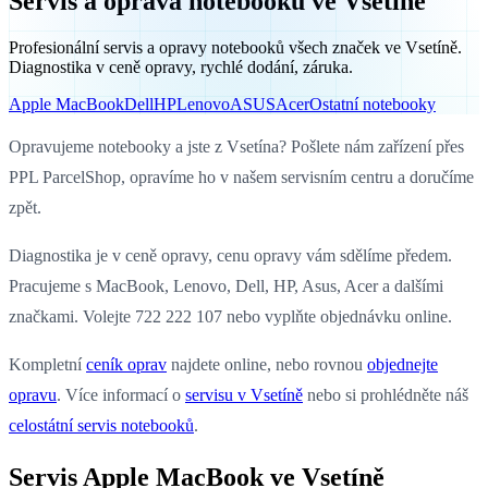
Servis a oprava notebooků ve Vsetíně
Profesionální servis a opravy notebooků všech značek ve Vsetíně.
Diagnostika v ceně opravy, rychlé dodání, záruka.
Apple MacBook
Dell
HP
Lenovo
ASUS
Acer
Ostatní notebooky
Opravujeme notebooky a jste z Vsetína? Pošlete nám zařízení přes
PPL ParcelShop, opravíme ho v našem servisním centru a doručíme
zpět.
Diagnostika je v ceně opravy, cenu opravy vám sdělíme předem.
Pracujeme s MacBook, Lenovo, Dell, HP, Asus, Acer a dalšími
značkami. Volejte 722 222 107 nebo vyplňte objednávku online.
Kompletní
ceník oprav
najdete online, nebo rovnou
objednejte
opravu
. Více informací o
servisu v Vsetíně
nebo si prohlédněte náš
celostátní servis notebooků
.
Servis Apple MacBook ve Vsetíně