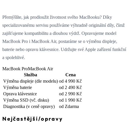
Přemýšlíte, jak prodloužit životnost svého MacBooku? Díky
specializovanému servisu používáme výhradně originální díly, čímž
zajišťujeme kompatibilitu a dlouhou výdrž. Opravujeme model
MacBook Pro i MacBook Air, postaráme se o výměnu displeje,
baterie nebo opravu klávesnice. Udržujte své Apple zařízení funkční
a spolehlivé.
MacBook Pro
MacBook Air
Služba
Cena
Výměna displeje
(dle modelu)
od 4 990 Kč
Výměna baterie
od 2 490 Kč
Oprava klávesnice
od 2 990 Kč
Výměna SSD
(vč. disku)
od 1 990 Kč
Diagnostika
(v ceně opravy)
od Zdarma
Nejčastější
/
opravy