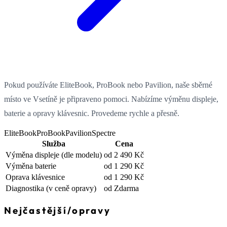
Pokud používáte EliteBook, ProBook nebo Pavilion, naše sběrné
místo ve Vsetíně je připraveno pomoci. Nabízíme výměnu displeje,
baterie a opravy klávesnic. Provedeme rychle a přesně.
EliteBook
ProBook
Pavilion
Spectre
Služba
Cena
Výměna displeje
(dle modelu)
od 2 490 Kč
Výměna baterie
od 1 290 Kč
Oprava klávesnice
od 1 290 Kč
Diagnostika
(v ceně opravy)
od Zdarma
Nejčastější
/
opravy