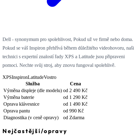
Dell - synonymum pro spolehlivost, Pokud už ve firmě nebo doma.
Pokud se váš Inspiron přehřívá během důležitého videohovoru, naši
technici s expertní znalostí řady XPS a Latitude jsou připraveni
pomoci. Nechte svůj stroj, aby znovu fungoval spolehlivě.
XPS
Inspiron
Latitude
Vostro
Služba
Cena
Výměna displeje
(dle modelu)
od 2 490 Kč
Výměna baterie
od 1 290 Kč
Oprava klávesnice
od 1 490 Kč
Oprava pantu
od 990 Kč
Diagnostika
(v ceně opravy)
od Zdarma
Nejčastější
/
opravy