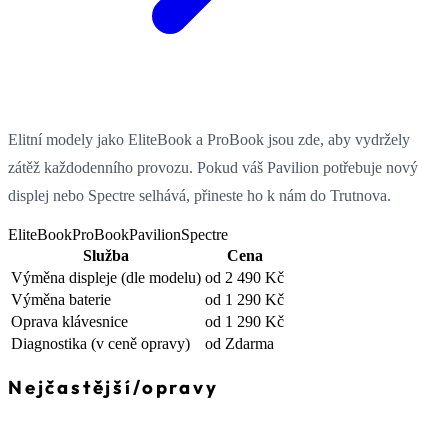
Elitní modely jako EliteBook a ProBook jsou zde, aby vydržely
zátěž každodenního provozu. Pokud váš Pavilion potřebuje nový
displej nebo Spectre selhává, přineste ho k nám do Trutnova.
EliteBook
ProBook
Pavilion
Spectre
Služba
Cena
Výměna displeje
(dle modelu)
od 2 490 Kč
Výměna baterie
od 1 290 Kč
Oprava klávesnice
od 1 290 Kč
Diagnostika
(v ceně opravy)
od Zdarma
Nejčastější
/
opravy