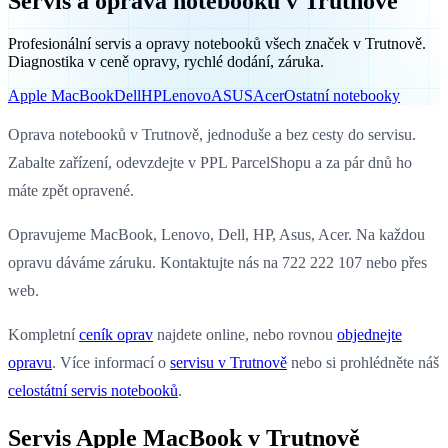
Servis a oprava notebooků v Trutnově
Profesionální servis a opravy notebooků všech značek v Trutnově.
Diagnostika v ceně opravy, rychlé dodání, záruka.
Apple MacBook
Dell
HP
Lenovo
ASUS
Acer
Ostatní notebooky
Oprava notebooků v Trutnově, jednoduše a bez cesty do servisu.
Zabalte zařízení, odevzdejte v PPL ParcelShopu a za pár dnů ho
máte zpět opravené.
Opravujeme MacBook, Lenovo, Dell, HP, Asus, Acer. Na každou
opravu dáváme záruku. Kontaktujte nás na 722 222 107 nebo přes
web.
Kompletní
ceník oprav
najdete online, nebo rovnou
objednejte
opravu
. Více informací o
servisu v Trutnově
nebo si prohlédněte náš
celostátní servis notebooků
.
Servis Apple MacBook v Trutnově