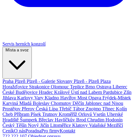
Servis herních konzolí
Místa a svoz
Praha
Plzeň
Plzeň - Galerie Slovany
Plzeň - Plzeň Plaza
Horažďovice
Strakonice
Olomouc
Teplice
Brno
Ostrava
Liberec
České Budějovice
Hradec Králové
Ústí nad Labem
Pardubice
Zlín
Jihlava
Karlovy Vary
Kladno
Havířov
Most
Opava
Frýdek-Místek
Karviná
Mladá Boleslav
Chomutov
Děčín
Jablonec nad Nisou
Prostějov
Přerov
Česká Lípa
Třebíč
Tábor
Znojmo
Třinec
Kolín
Cheb
Příbram
Písek
Trutnov
Kroměříž
Orlová
Vsetín
Uherské
Hradiště
Šumperk
Břeclav
Havlíčkův Brod
Chrudim
Hodonín
Český Těšín
Nový Jičín
Litoměřice
Klatovy
Valašské Meziříčí
Ceník
O nás
Poradna
Pro firmy
Kontakt
722 222 107
Objednat opravu