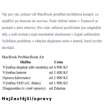
Tip pro vás: pokud váš MacBook prodělal nechtěnou koupel, co
nejdříve jej doneste do servisu. Naše sběrné místo v Trutnově se
postará o jeho obnovu. Pro vaše zařízení používáme jen originální
díly a naši technici mají mnohaleté zkušenosti s Apple zařízeními.
Vyřešíme problémy s vlhkým displejem nebo s baterií, která rychle
dochází.
MacBook Pro
MacBook Air
Služba
Cena
Výměna displeje
(dle modelu)
od 4 990 Kč
Výměna baterie
od 2 490 Kč
Oprava klávesnice
od 2 990 Kč
Výměna SSD
(vč. disku)
od 1 990 Kč
Diagnostika
(v ceně opravy)
od Zdarma
Nejčastější
/
opravy