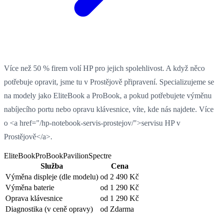
Více než 50 % firem volí HP pro jejich spolehlivost. A když něco
potřebuje opravit, jsme tu v Prostějově připravení. Specializujeme se
na modely jako EliteBook a ProBook, a pokud potřebujete výměnu
nabíjecího portu nebo opravu klávesnice, víte, kde nás najdete. Více
o <a href="/hp-notebook-servis-prostejov/">servisu HP v
Prostějově</a>.
EliteBook
ProBook
Pavilion
Spectre
Služba
Cena
Výměna displeje
(dle modelu)
od 2 490 Kč
Výměna baterie
od 1 290 Kč
Oprava klávesnice
od 1 290 Kč
Diagnostika
(v ceně opravy)
od Zdarma