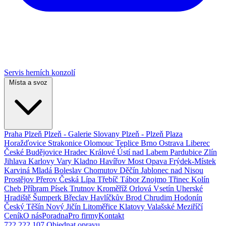
Servis herních konzolí
Místa a svoz
Praha
Plzeň
Plzeň - Galerie Slovany
Plzeň - Plzeň Plaza
Horažďovice
Strakonice
Olomouc
Teplice
Brno
Ostrava
Liberec
České Budějovice
Hradec Králové
Ústí nad Labem
Pardubice
Zlín
Jihlava
Karlovy Vary
Kladno
Havířov
Most
Opava
Frýdek-Místek
Karviná
Mladá Boleslav
Chomutov
Děčín
Jablonec nad Nisou
Prostějov
Přerov
Česká Lípa
Třebíč
Tábor
Znojmo
Třinec
Kolín
Cheb
Příbram
Písek
Trutnov
Kroměříž
Orlová
Vsetín
Uherské
Hradiště
Šumperk
Břeclav
Havlíčkův Brod
Chrudim
Hodonín
Český Těšín
Nový Jičín
Litoměřice
Klatovy
Valašské Meziříčí
Ceník
O nás
Poradna
Pro firmy
Kontakt
722 222 107
Objednat opravu