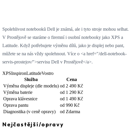
Spolehlivost notebooků Dell je známá, ale i tyto stroje mohou selhat.
V Prostějově se staráme o firemní i osobní notebooky jako XPS a
Latitude. Když potřebujete výměnu dílů, jako je displej nebo pant,
můžete se na nás vždy spolehnout. Více o <a href="/dell-notebook-
servis-prostejov/">servisu Dell v Prostějově</a>.
XPS
Inspiron
Latitude
Vostro
Služba
Cena
Výměna displeje
(dle modelu)
od 2 490 Kč
Výměna baterie
od 1 290 Kč
Oprava klávesnice
od 1 490 Kč
Oprava pantu
od 990 Kč
Diagnostika
(v ceně opravy)
od Zdarma
Nejčastější
/
opravy