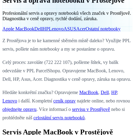
Servis a oprava notebooků v Prostějově
Profesionální servis a opravy notebooků všech značek v Prostějově.
Diagnostika v ceně opravy, rychlé dodání, záruka.
Apple MacBook
Dell
HP
Lenovo
ASUS
Acer
Ostatní notebooky
Z Prostějova je to ke kamenné sběrném místě daleko? Využijte PPL
servis, pošlete nám notebooky a my se postaráme o opravu.
Celý proces: zavoláte (722 222 107), pošleme štítek, vy balík
odevzdáte v PPL ParcelShopu. Opravujeme MacBook, Lenovo,
Dell, HP, Asus, Acer. Diagnostika v ceně opravy, záruka na opravu.
Hledáte konkrétní značku? Opravujeme
MacBook
,
Dell
,
HP
,
Lenovo
i další. Kompletní
ceník oprav
najdete online, nebo rovnou
objednejte opravu
. Více informací o
servisu v Prostějově
nebo si
prohlédněte náš
celostátní servis notebooků
.
Servis Apple MacBook v Prostějově