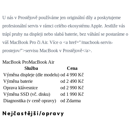
U nás v Prostějově používáme jen originální díly a poskytujeme
profesionální servis v rámci celého ekosystému Apple. Jestliže vás
trápí pruhy na displeji nebo slabá baterie, bez váhání se postaráme o
váš MacBook Pro či Air. Více o <a href="/macbook-servis-
prostejov/">servisu MacBook v Prostějově</a>.
MacBook Pro
MacBook Air
Služba
Cena
Výměna displeje
(dle modelu)
od 4 990 Kč
Výměna baterie
od 2 490 Kč
Oprava klávesnice
od 2 990 Kč
Výměna SSD
(vč. disku)
od 1 990 Kč
Diagnostika
(v ceně opravy)
od Zdarma
Nejčastější
/
opravy