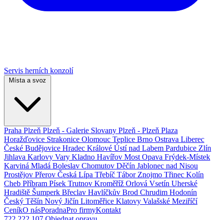
Servis herních konzolí
Místa a svoz
Praha
Plzeň
Plzeň - Galerie Slovany
Plzeň - Plzeň Plaza
Horažďovice
Strakonice
Olomouc
Teplice
Brno
Ostrava
Liberec
České Budějovice
Hradec Králové
Ústí nad Labem
Pardubice
Zlín
Jihlava
Karlovy Vary
Kladno
Havířov
Most
Opava
Frýdek-Místek
Karviná
Mladá Boleslav
Chomutov
Děčín
Jablonec nad Nisou
Prostějov
Přerov
Česká Lípa
Třebíč
Tábor
Znojmo
Třinec
Kolín
Cheb
Příbram
Písek
Trutnov
Kroměříž
Orlová
Vsetín
Uherské
Hradiště
Šumperk
Břeclav
Havlíčkův Brod
Chrudim
Hodonín
Český Těšín
Nový Jičín
Litoměřice
Klatovy
Valašské Meziříčí
Ceník
O nás
Poradna
Pro firmy
Kontakt
722 222 107
Objednat opravu