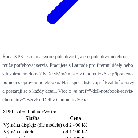
Řada XPS je známá svou spolehlivostí, ale i spolehlivý notebook
může potřebovat servis. Pracujete s Latitude pro firemní účely nebo
s Inspironem doma? Naše sběrné místo v Chomutově je připraveno
pomoci s opravou notebooku. Naši specialisté zajistí kvalitní opravy
a postarají se o každý detail. Více o <a href="/dell-notebook-servis-
chomutov/">servisu Dell v Chomutově</a>.
XPS
Inspiron
Latitude
Vostro
Služba
Cena
Výměna displeje
(dle modelu)
od 2 490 Kč
Výměna baterie
od 1 290 Kč