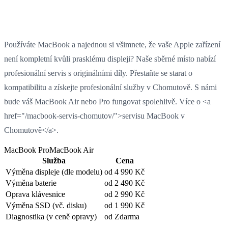
Používáte MacBook a najednou si všimnete, že vaše Apple zařízení
není kompletní kvůli prasklému displeji? Naše sběrné místo nabízí
profesionální servis s originálními díly. Přestaňte se starat o
kompatibilitu a získejte profesionální služby v Chomutově. S námi
bude váš MacBook Air nebo Pro fungovat spolehlivě. Více o <a
href="/macbook-servis-chomutov/">servisu MacBook v
Chomutově</a>.
MacBook Pro
MacBook Air
Služba
Cena
Výměna displeje
(dle modelu)
od 4 990 Kč
Výměna baterie
od 2 490 Kč
Oprava klávesnice
od 2 990 Kč
Výměna SSD
(vč. disku)
od 1 990 Kč
Diagnostika
(v ceně opravy)
od Zdarma