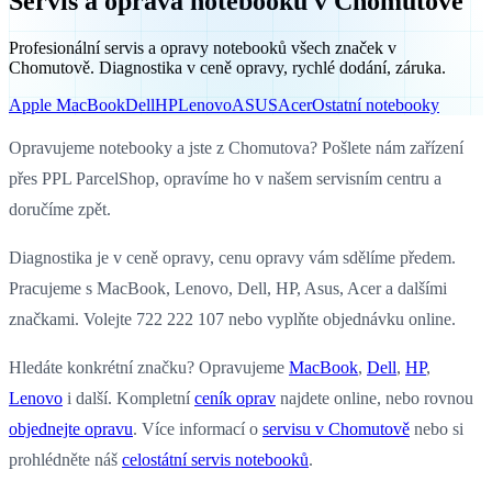
Servis a oprava notebooků v Chomutově
Profesionální servis a opravy notebooků všech značek v
Chomutově. Diagnostika v ceně opravy, rychlé dodání, záruka.
Apple MacBook
Dell
HP
Lenovo
ASUS
Acer
Ostatní notebooky
Opravujeme notebooky a jste z Chomutova? Pošlete nám zařízení
přes PPL ParcelShop, opravíme ho v našem servisním centru a
doručíme zpět.
Diagnostika je v ceně opravy, cenu opravy vám sdělíme předem.
Pracujeme s MacBook, Lenovo, Dell, HP, Asus, Acer a dalšími
značkami. Volejte 722 222 107 nebo vyplňte objednávku online.
Hledáte konkrétní značku? Opravujeme
MacBook
,
Dell
,
HP
,
Lenovo
i další. Kompletní
ceník oprav
najdete online, nebo rovnou
objednejte opravu
. Více informací o
servisu v Chomutově
nebo si
prohlédněte náš
celostátní servis notebooků
.