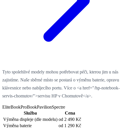
Tyto spolehlivé modely mohou potřebovat péči, kterou jim u nás
zajistíme. Naše sběrné místo se postará o výměnu baterie, opravu
klávesnice nebo nabíjecího portu. Více o <a href="/hp-notebook-
servis-chomutov/">servisu HP v Chomutově</a>.
EliteBook
ProBook
Pavilion
Spectre
Služba
Cena
Výměna displeje
(dle modelu)
od 2 490 Kč
Výměna baterie
od 1 290 Kč