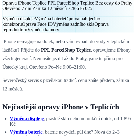
Oprava iPhone Teplice PPL ParcelShop Teplice Bez cesty do Prahy
Otevřeno 7 dní Záruka 12 měsíců 728 616 025
Výměna displeje
Výměna baterie
Oprava nabíjecího
konektoru
Oprava Face ID
Výměna zadního skla
Oprava
reproduktoru
Výměna kamery
iPhone nereaguje na dotek, nebo vám vypadl do vody v teplickém
lázňáku? Přijďte do
PPL ParcelShop Teplice
, opravujeme iPhony
všech generací. Nemusíte jezdit až do Prahy, jsme tu přímo pro
Ústecký kraj. Otevřeno Po–Ne 9:00–21:00.
Severočeský servis s plzeňskou tradicí, cenu znáte předem, záruka
12 měsíců.
Nejčastější opravy iPhone v Teplicích
Výměna displeje
, prasklé sklo nebo nefunkční dotek, od 1 895
Kč
Výměna baterie
, baterie nevydrží půl dne? Nová do 2–3