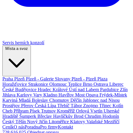
Servis herních konzolí
Místa a svoz
Praha
Plzeň
Plzeň - Galerie Slovany
Plzeň - Plzeň Plaza
Horažďovice
Strakonice
Olomouc
Teplice
Brno
Ostrava
Liberec
České Budějovice
Hradec Králové
Ústí nad Labem
Pardubice
Zlín
Jihlava
Karlovy Vary
Kladno
Havířov
Most
Opava
Frýdek-Místek
Karviná
Mladá Boleslav
Chomutov
Děčín
Jablonec nad Nisou
Prostějov
Přerov
Česká Lípa
Třebíč
Tábor
Znojmo
Třinec
Kolín
Cheb
Příbram
Písek
Trutnov
Kroměříž
Orlová
Vsetín
Uherské
Hradiště
Šumperk
Břeclav
Havlíčkův Brod
Chrudim
Hodonín
Český Těšín
Nový Jičín
Litoměřice
Klatovy
Valašské Meziříčí
Ceník
O nás
Poradna
Pro firmy
Kontakt
728 616 025
Objednat opravu