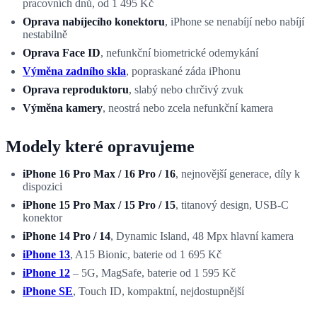
pracovních dnů, od 1 495 Kč
Oprava nabíjecího konektoru
, iPhone se nenabíjí nebo nabíjí
nestabilně
Oprava Face ID
, nefunkční biometrické odemykání
Výměna zadního skla
, popraskané záda iPhonu
Oprava reproduktoru
, slabý nebo chrčivý zvuk
Výměna kamery
, neostrá nebo zcela nefunkční kamera
Modely které opravujeme
iPhone 16 Pro Max / 16 Pro / 16
, nejnovější generace, díly k
dispozici
iPhone 15 Pro Max / 15 Pro / 15
, titanový design, USB-C
konektor
iPhone 14 Pro / 14
, Dynamic Island, 48 Mpx hlavní kamera
iPhone 13
, A15 Bionic, baterie od 1 695 Kč
iPhone 12
– 5G, MagSafe, baterie od 1 595 Kč
iPhone SE
, Touch ID, kompaktní, nejdostupnější