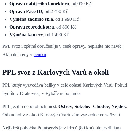
Oprava nabíjecího konektoru
, od 990 Kč
Oprava Face ID
, od 2 490 Kč
Výměna zadního skla
, od 1 990 Kč
Oprava reproduktoru
, od 890 Kč
Výměna kamery
, od 1 490 Kč
PPL svoz i zpětné doručení je v ceně opravy, neplatíte nic navíc.
Aktuální ceny v
ceníku
.
PPL svoz z Karlových Varů a okolí
PPL kurýr vyzvedává balíky v celé oblasti Karlových Varů, Pokud
bydlíte v Drahovice, v Rybáře nebo jinde.
PPL jezdí i do okolních měst:
Ostrov
,
Sokolov
,
Chodov
,
Nejdek
.
Odkudkoliv z okolí Karlových Varů vám vyzvedneme zařízení.
Nejbližší pobočka Pointservis je v Plzeň (80 km), ale jezdit tam