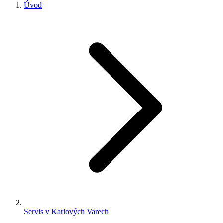
Úvod
Servis v Karlových Varech