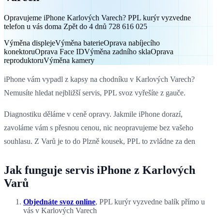
Opravujeme iPhone Karlových Varech? PPL kurýr vyzvedne
telefon u vás doma Zpět do 4 dnů 728 616 025
Výměna displeje
Výměna baterie
Oprava nabíjecího
konektoru
Oprava Face ID
Výměna zadního skla
Oprava
reproduktoru
Výměna kamery
iPhone vám vypadl z kapsy na chodníku v Karlových Varech?
Nemusíte hledat nejbližší servis, PPL svoz vyřešíte z gauče.
Diagnostiku děláme v ceně opravy. Jakmile iPhone dorazí,
zavoláme vám s přesnou cenou, nic neopravujeme bez vašeho
souhlasu. Z Varů je to do Plzně kousek, PPL to zvládne za den
Jak funguje servis iPhone z Karlových
Varů
Objednáte svoz online
, PPL kurýr vyzvedne balík přímo u
vás v Karlových Varech