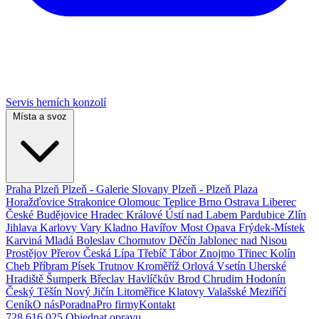
Servis herních konzolí
Místa a svoz
Praha
Plzeň
Plzeň - Galerie Slovany
Plzeň - Plzeň Plaza
Horažďovice
Strakonice
Olomouc
Teplice
Brno
Ostrava
Liberec
České Budějovice
Hradec Králové
Ústí nad Labem
Pardubice
Zlín
Jihlava
Karlovy Vary
Kladno
Havířov
Most
Opava
Frýdek-Místek
Karviná
Mladá Boleslav
Chomutov
Děčín
Jablonec nad Nisou
Prostějov
Přerov
Česká Lípa
Třebíč
Tábor
Znojmo
Třinec
Kolín
Cheb
Příbram
Písek
Trutnov
Kroměříž
Orlová
Vsetín
Uherské
Hradiště
Šumperk
Břeclav
Havlíčkův Brod
Chrudim
Hodonín
Český Těšín
Nový Jičín
Litoměřice
Klatovy
Valašské Meziříčí
Ceník
O nás
Poradna
Pro firmy
Kontakt
728 616 025
Objednat opravu