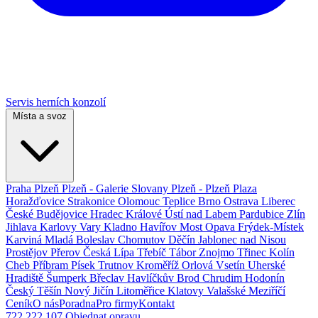
Servis herních konzolí
Místa a svoz
Praha
Plzeň
Plzeň - Galerie Slovany
Plzeň - Plzeň Plaza
Horažďovice
Strakonice
Olomouc
Teplice
Brno
Ostrava
Liberec
České Budějovice
Hradec Králové
Ústí nad Labem
Pardubice
Zlín
Jihlava
Karlovy Vary
Kladno
Havířov
Most
Opava
Frýdek-Místek
Karviná
Mladá Boleslav
Chomutov
Děčín
Jablonec nad Nisou
Prostějov
Přerov
Česká Lípa
Třebíč
Tábor
Znojmo
Třinec
Kolín
Cheb
Příbram
Písek
Trutnov
Kroměříž
Orlová
Vsetín
Uherské
Hradiště
Šumperk
Břeclav
Havlíčkův Brod
Chrudim
Hodonín
Český Těšín
Nový Jičín
Litoměřice
Klatovy
Valašské Meziříčí
Ceník
O nás
Poradna
Pro firmy
Kontakt
722 222 107
Objednat opravu