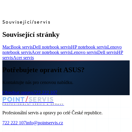
Související
/
servis
Související stránky
MacBook servis
Dell notebook servis
HP notebook servis
Lenovo
notebook servis
Acer notebook servis
Lenovo servis
Dell servis
HP
servis
Acer servis
Potřebujete opravit ASUS?
Kontaktujte nás pro cenovou nabídku.
Objednat opravu
722 222 107
/
POINT
SERVIS
PROFESIONÁLNÍ SERVIS A OPRAVY
Profesionální servis a opravy po celé České republice.
722 222 107
info@pointservis.cz