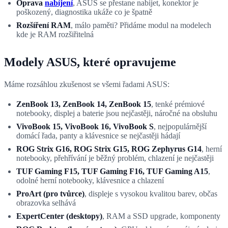
Oprava
nabíjení
, ASUS se přestane nabíjet, konektor je
poškozený, diagnostika ukáže co je špatně
Rozšíření RAM
, málo paměti? Přidáme modul na modelech
kde je RAM rozšiřitelná
Modely ASUS, které opravujeme
Máme rozsáhlou zkušenost se všemi řadami ASUS:
ZenBook 13, ZenBook 14, ZenBook 15
, tenké prémiové
notebooky, displej a baterie jsou nejčastěji, náročné na obsluhu
VivoBook 15, VivoBook 16, VivoBook S
, nejpopulárnější
domácí řada, panty a klávesnice se nejčastěji hádají
ROG Strix G16, ROG Strix G15, ROG Zephyrus G14
, herní
notebooky, přehřívání je běžný problém, chlazení je nejčastěji
TUF Gaming F15, TUF Gaming F16, TUF Gaming A15
,
odolné herní notebooky, klávesnice a chlazení
ProArt (pro tvůrce)
, displeje s vysokou kvalitou barev, občas
obrazovka selhává
ExpertCenter (desktopy)
, RAM a SSD upgrade, komponenty