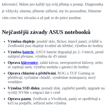
klávesnicí. Máme pro každý typ svůj přístup a postup. Diagnostika
je vždycky zdarma, přineste zařízení, my ho posoudíme, řekneme
vám cenu bez závazku a až pak se do práce pustíme.
Nejčastější závady ASUS notebooků
Výměna displeje
, prasklé sklo, flicker, tmavý panel, zvláště u
ZenBooků jsou displeje kvalitní ale křehké, výměna do hodiny
Výměna
baterie
, ASUS baterie degradují po 2–3 letech, perné
nabíjení přestane, výměna do 45 minut
Oprava
klávesnice
, zalitá kávou, neresponsivní klávesy, nebo
se zapínají sami, výměna modulu s garancí do hodiny
Oprava chlazení a přehřívání
, ROG a TUF Gaming se
přehřívají, vyčistíme chladič, vyměníme termopasту, nový
ventilátor
Výměna SSD disku
, pomalý disk, zaplnění paměti, upgrade na
rychlý NVMe s migrací dat v ceně
Oprava pantu
, ZenBook a VivoBook, panty se opotřebují a
krčí na podpěře, seřízení nebo výměna