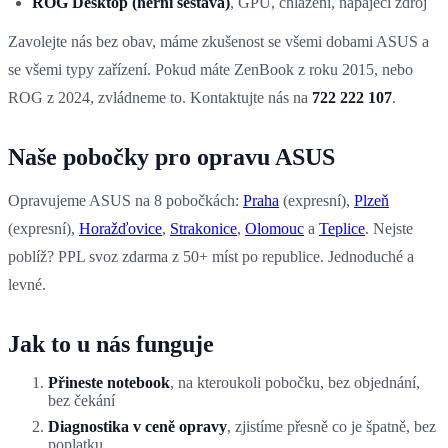
ROG Desktop (herní sestava)
, GPU, chlazení, napájecí zdroj
Zavolejte nás bez obav, máme zkušenost se všemi dobami ASUS a
se všemi typy zařízení. Pokud máte ZenBook z roku 2015, nebo
ROG z 2024, zvládneme to. Kontaktujte nás na
722 222 107
.
Naše pobočky pro opravu ASUS
Opravujeme ASUS na 8 pobočkách:
Praha
(expresní),
Plzeň
(expresní),
Horažďovice
,
Strakonice
,
Olomouc
a
Teplice
. Nejste
poblíž? PPL svoz zdarma z 50+ míst po republice. Jednoduché a
levné.
Jak to u nás funguje
Přineste notebook
, na kteroukoli pobočku, bez objednání,
bez čekání
Diagnostika v ceně opravy
, zjistíme přesně co je špatně, bez
poplatku