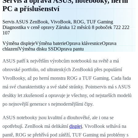
Servis a oprava ASUS, notebooky, herní
PC a příslušenství
Servis ASUS ZenBook, VivoBook, ROG, TUF Gaming
Diagnostika v ceně opravy Záruka 12 měsíců 8 poboček 722 222
107
Výměna displeje
Výměna baterie
Oprava klávesnice
Oprava
chlazení
Výměna disku SSD
Oprava pantu
ASUS patří k největším výrobcům notebooků na světě a má
obrovské portfolio, od ultratenkých ZenBooků přes populární
VivoBooky, až po herní monstra ROG a TUF Gaming. Cada řada
má své charakteristiky a své slabé stránky. Pointservis má s ASUS
desítky let zkušeností a opravuje je všechny, od nejstarších modelů
po nejnovější generace s nejmodernějšími čipy.
ASUS notebooky jsou kvalitní a dlouhověké, ale i ona se
opotřebují. ZenBook má delikátní
displej
, VivoBook selhává na
pantě, ROG se přehřívá pod zátěží, TUF Gaming má problémy s