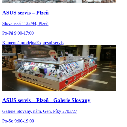
ASUS servis – Plzeň
Slovanská 1132/94, Plzeň
Po-Pá 9:00-17:00
Kamenná prodejna
Expresní servis
ASUS servis – Plzeň - Galerie Slovany
Galerie Slovany, nám. Gen. Píky 2703/27
Po-So 9:00-19:00