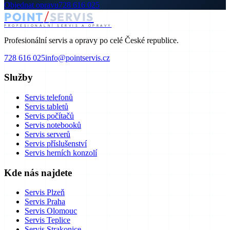
Objednat opravu
728 616 025
/
POINT
SERVIS
PROFESIONÁLNÍ SERVIS A OPRAVY
Profesionální servis a opravy po celé České republice.
728 616 025
info@pointservis.cz
Služby
Servis telefonů
Servis tabletů
Servis počítačů
Servis notebooků
Servis serverů
Servis příslušenství
Servis herních konzolí
Kde nás najdete
Servis Plzeň
Servis Praha
Servis Olomouc
Servis Teplice
Servis Strakonice