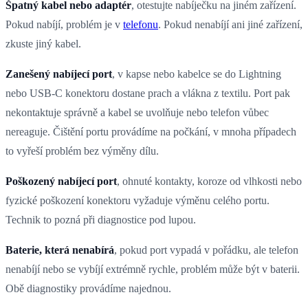
Špatný kabel nebo adaptér
, otestujte nabíječku na jiném zařízení.
Pokud nabíjí, problém je v
telefonu
. Pokud nenabíjí ani jiné zařízení,
zkuste jiný kabel.
Zanešený nabíjecí port
, v kapse nebo kabelce se do Lightning
nebo USB-C konektoru dostane prach a vlákna z textilu. Port pak
nekontaktuje správně a kabel se uvolňuje nebo telefon vůbec
nereaguje. Čištění portu provádíme na počkání, v mnoha případech
to vyřeší problém bez výměny dílu.
Poškozený nabíjecí port
, ohnuté kontakty, koroze od vlhkosti nebo
fyzické poškození konektoru vyžaduje výměnu celého portu.
Technik to pozná při diagnostice pod lupou.
Baterie, která nenabírá
, pokud port vypadá v pořádku, ale telefon
nenabíjí nebo se vybíjí extrémně rychle, problém může být v baterii.
Obě diagnostiky provádíme najednou.