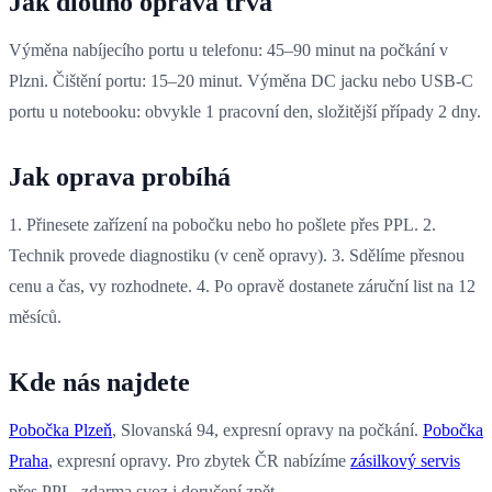
Jak dlouho oprava trvá
Výměna nabíjecího portu u telefonu: 45–90 minut na počkání v
Plzni. Čištění portu: 15–20 minut. Výměna DC jacku nebo USB-C
portu u notebooku: obvykle 1 pracovní den, složitější případy 2 dny.
Jak oprava probíhá
1. Přinesete zařízení na pobočku nebo ho pošlete přes PPL. 2.
Technik provede diagnostiku (v ceně opravy). 3. Sdělíme přesnou
cenu a čas, vy rozhodnete. 4. Po opravě dostanete záruční list na 12
měsíců.
Kde nás najdete
Pobočka Plzeň
, Slovanská 94, expresní opravy na počkání.
Pobočka
Praha
, expresní opravy. Pro zbytek ČR nabízíme
zásilkový servis
přes PPL, zdarma svoz i doručení zpět.