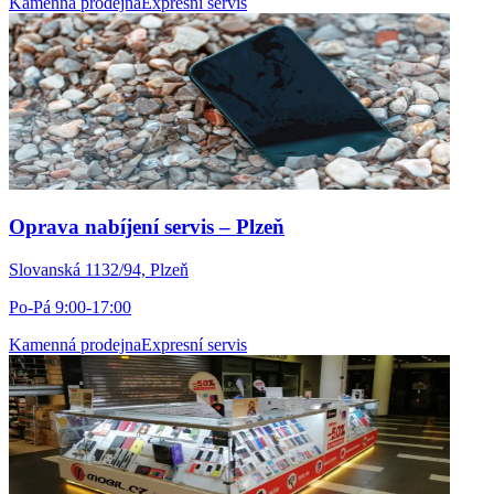
Kamenná prodejna
Expresní servis
Oprava nabíjení servis – Plzeň
Slovanská 1132/94, Plzeň
Po-Pá 9:00-17:00
Kamenná prodejna
Expresní servis