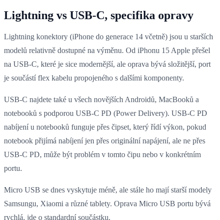
Lightning vs USB-C, specifika opravy
Lightning konektory (iPhone do generace 14 včetně) jsou u starších
modelů relativně dostupné na výměnu. Od iPhonu 15 Apple přešel
na USB-C, které je sice modernější, ale oprava bývá složitější, port
je součástí flex kabelu propojeného s dalšími komponenty.
USB-C najdete také u všech novějších Androidů, MacBooků a
notebooků s podporou USB-C PD (Power Delivery). USB-C PD
nabíjení u notebooků funguje přes čipset, který řídí výkon, pokud
notebook přijímá nabíjení jen přes originální napájení, ale ne přes
USB-C PD, může být problém v tomto čipu nebo v konkrétním
portu.
Micro USB se dnes vyskytuje méně, ale stále ho mají starší modely
Samsungu, Xiaomi a různé tablety. Oprava Micro USB portu bývá
rychlá, jde o standardní součástku.