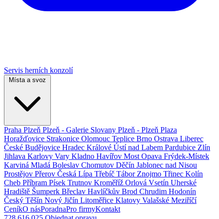
Servis herních konzolí
Místa a svoz
Praha
Plzeň
Plzeň - Galerie Slovany
Plzeň - Plzeň Plaza
Horažďovice
Strakonice
Olomouc
Teplice
Brno
Ostrava
Liberec
České Budějovice
Hradec Králové
Ústí nad Labem
Pardubice
Zlín
Jihlava
Karlovy Vary
Kladno
Havířov
Most
Opava
Frýdek-Místek
Karviná
Mladá Boleslav
Chomutov
Děčín
Jablonec nad Nisou
Prostějov
Přerov
Česká Lípa
Třebíč
Tábor
Znojmo
Třinec
Kolín
Cheb
Příbram
Písek
Trutnov
Kroměříž
Orlová
Vsetín
Uherské
Hradiště
Šumperk
Břeclav
Havlíčkův Brod
Chrudim
Hodonín
Český Těšín
Nový Jičín
Litoměřice
Klatovy
Valašské Meziříčí
Ceník
O nás
Poradna
Pro firmy
Kontakt
728 616 025
Objednat opravu