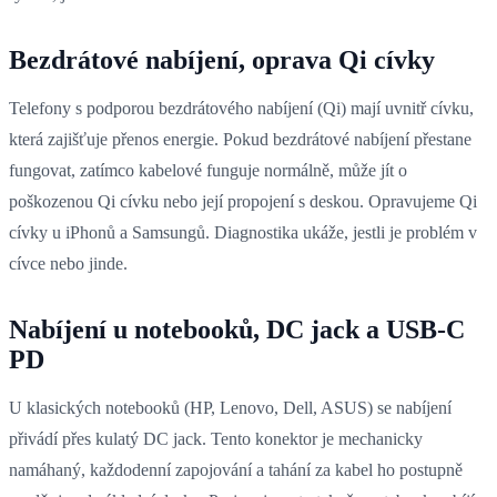
Bezdrátové nabíjení, oprava Qi cívky
Telefony s podporou bezdrátového nabíjení (Qi) mají uvnitř cívku,
která zajišťuje přenos energie. Pokud bezdrátové nabíjení přestane
fungovat, zatímco kabelové funguje normálně, může jít o
poškozenou Qi cívku nebo její propojení s deskou. Opravujeme Qi
cívky u iPhonů a Samsungů. Diagnostika ukáže, jestli je problém v
cívce nebo jinde.
Nabíjení u notebooků, DC jack a USB-C
PD
U klasických notebooků (HP, Lenovo, Dell, ASUS) se nabíjení
přivádí přes kulatý DC jack. Tento konektor je mechanicky
namáhaný, každodenní zapojování a tahání za kabel ho postupně