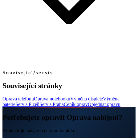
Související
/
servis
Související stránky
Oprava telefonu
Oprava notebooku
Výměna displeje
Výměna
baterie
Servis Plzeň
Servis Praha
Ceník oprav
Objednat opravu
Potřebujete opravit Oprava nabíjení?
Kontaktujte nás pro cenovou nabídku.