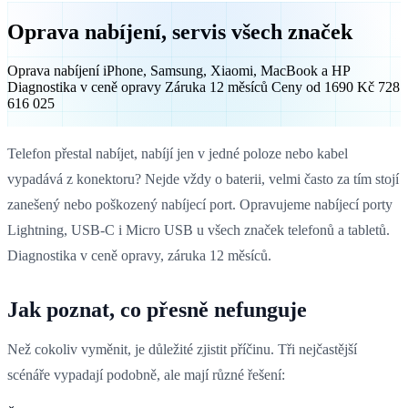
Oprava nabíjení, servis všech značek
Oprava nabíjení iPhone, Samsung, Xiaomi, MacBook a HP
Diagnostika v ceně opravy Záruka 12 měsíců Ceny od 1690 Kč 728
616 025
Telefon přestal nabíjet, nabíjí jen v jedné poloze nebo kabel
vypadává z konektoru? Nejde vždy o baterii, velmi často za tím stojí
zanešený nebo poškozený nabíjecí port. Opravujeme nabíjecí porty
Lightning, USB-C i Micro USB u všech značek telefonů a tabletů.
Diagnostika v ceně opravy, záruka 12 měsíců.
Jak poznat, co přesně nefunguje
Než cokoliv vyměnit, je důležité zjistit příčinu. Tři nejčastější
scénáře vypadají podobně, ale mají různé řešení: