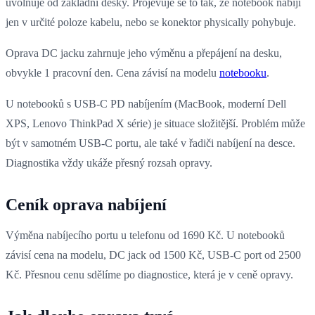
uvolňuje od základní desky. Projevuje se to tak, že notebook nabíjí
jen v určité poloze kabelu, nebo se konektor physically pohybuje.
Oprava DC jacku zahrnuje jeho výměnu a přepájení na desku,
obvykle 1 pracovní den. Cena závisí na modelu
notebooku
.
U notebooků s USB-C PD nabíjením (MacBook, moderní Dell
XPS, Lenovo ThinkPad X série) je situace složitější. Problém může
být v samotném USB-C portu, ale také v řadiči nabíjení na desce.
Diagnostika vždy ukáže přesný rozsah opravy.
Ceník oprava nabíjení
Výměna nabíjecího portu u telefonu od 1690 Kč. U notebooků
závisí cena na modelu, DC jack od 1500 Kč, USB-C port od 2500
Kč. Přesnou cenu sdělíme po diagnostice, která je v ceně opravy.