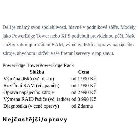
Dell je známý svou spolehlivostí, hlavně v podnikové sféře. Modely
jako PowerEdge Tower nebo XPS potřebují pravidelnou péči. Naše
služby zahrnují rozšíření RAM, výměny disků a opravy napájecího
zdroje, abychom udrželi vaše firemní servery v top stavu.
PowerEdge Tower
PowerEdge Rack
Služba
Cena
Výměna disků
(vč. disku)
od 1 990 Kč
Rozšíření RAM
(vč. paměti)
od 1 990 Kč
Oprava napájecího zdroje
od 2 990 Kč
Výměna RAID řadiče
(vč. řadiče)
od 3 990 Kč
Diagnostika
(v ceně opravy)
od Zdarma
Nejčastější
/
opravy