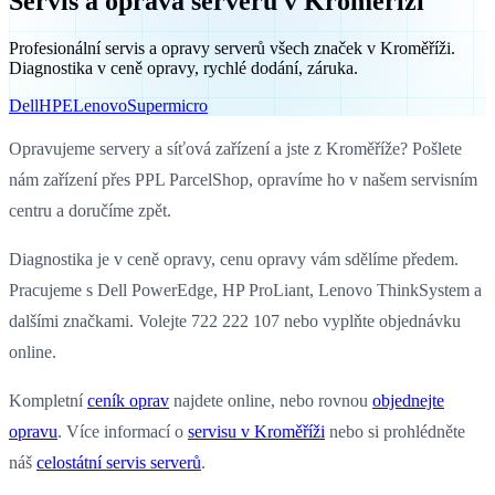
Servis a oprava serverů v Kroměříži
Profesionální servis a opravy serverů všech značek v Kroměříži.
Diagnostika v ceně opravy, rychlé dodání, záruka.
Dell
HPE
Lenovo
Supermicro
Opravujeme servery a síťová zařízení a jste z Kroměříže? Pošlete
nám zařízení přes PPL ParcelShop, opravíme ho v našem servisním
centru a doručíme zpět.
Diagnostika je v ceně opravy, cenu opravy vám sdělíme předem.
Pracujeme s Dell PowerEdge, HP ProLiant, Lenovo ThinkSystem a
dalšími značkami. Volejte 722 222 107 nebo vyplňte objednávku
online.
Kompletní
ceník oprav
najdete online, nebo rovnou
objednejte
opravu
. Více informací o
servisu v Kroměříži
nebo si prohlédněte
náš
celostátní servis serverů
.