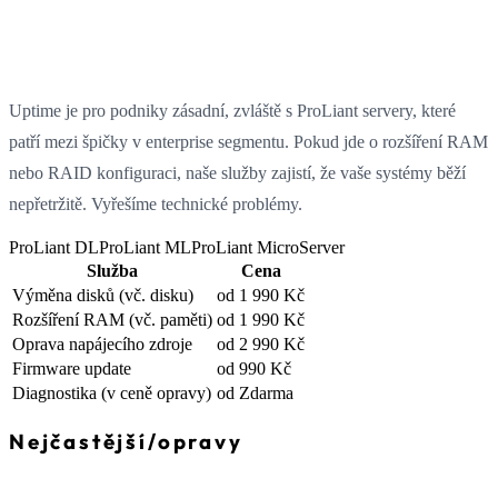
Uptime je pro podniky zásadní, zvláště s ProLiant servery, které
patří mezi špičky v enterprise segmentu. Pokud jde o rozšíření RAM
nebo RAID konfiguraci, naše služby zajistí, že vaše systémy běží
nepřetržitě. Vyřešíme technické problémy.
ProLiant DL
ProLiant ML
ProLiant MicroServer
Služba
Cena
Výměna disků
(vč. disku)
od 1 990 Kč
Rozšíření RAM
(vč. paměti)
od 1 990 Kč
Oprava napájecího zdroje
od 2 990 Kč
Firmware update
od 990 Kč
Diagnostika
(v ceně opravy)
od Zdarma
Nejčastější
/
opravy