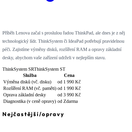
Příběh Lenova začal s proslulou řadou ThinkPad, ale dnes je z něj
technologický lídr. ThinkSystem či IdeaPad potřebují pravidelnou
péči. Zajistíme výměny disků, rozšíření RAM a opravy základní
desky, abychom vaše zařízení udrželi v nejlepším stavu.
ThinkSystem SR
ThinkSystem ST
Služba
Cena
Výměna disků
(vč. disku)
od 1 990 Kč
Rozšíření RAM
(vč. paměti)
od 1 990 Kč
Oprava základní desky
od 3 990 Kč
Diagnostika
(v ceně opravy)
od Zdarma
Nejčastější
/
opravy