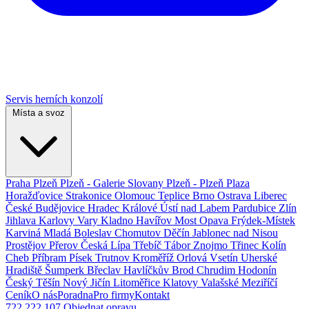
Servis herních konzolí
Místa a svoz
Praha
Plzeň
Plzeň - Galerie Slovany
Plzeň - Plzeň Plaza
Horažďovice
Strakonice
Olomouc
Teplice
Brno
Ostrava
Liberec
České Budějovice
Hradec Králové
Ústí nad Labem
Pardubice
Zlín
Jihlava
Karlovy Vary
Kladno
Havířov
Most
Opava
Frýdek-Místek
Karviná
Mladá Boleslav
Chomutov
Děčín
Jablonec nad Nisou
Prostějov
Přerov
Česká Lípa
Třebíč
Tábor
Znojmo
Třinec
Kolín
Cheb
Příbram
Písek
Trutnov
Kroměříž
Orlová
Vsetín
Uherské
Hradiště
Šumperk
Břeclav
Havlíčkův Brod
Chrudim
Hodonín
Český Těšín
Nový Jičín
Litoměřice
Klatovy
Valašské Meziříčí
Ceník
O nás
Poradna
Pro firmy
Kontakt
722 222 107
Objednat opravu