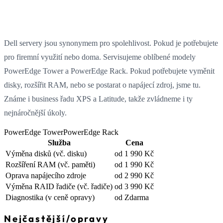
Dell servery jsou synonymem pro spolehlivost. Pokud je potřebujete
pro firemní využití nebo doma. Servisujeme oblíbené modely
PowerEdge Tower a PowerEdge Rack. Pokud potřebujete vyměnit
disky, rozšířit RAM, nebo se postarat o napájecí zdroj, jsme tu.
Známe i business řadu XPS a Latitude, takže zvládneme i ty
nejnáročnější úkoly.
PowerEdge Tower
PowerEdge Rack
Služba
Cena
Výměna disků
(vč. disku)
od 1 990 Kč
Rozšíření RAM
(vč. paměti)
od 1 990 Kč
Oprava napájecího zdroje
od 2 990 Kč
Výměna RAID řadiče
(vč. řadiče)
od 3 990 Kč
Diagnostika
(v ceně opravy)
od Zdarma
Nejčastější
/
opravy