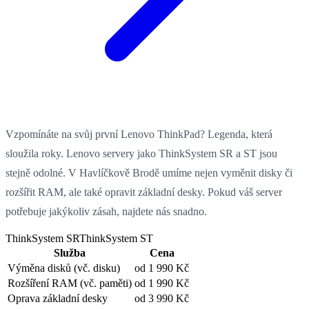
Vzpomínáte na svůj první Lenovo ThinkPad? Legenda, která
sloužila roky. Lenovo servery jako ThinkSystem SR a ST jsou
stejně odolné. V Havlíčkově Brodě umíme nejen vyměnit disky či
rozšířit RAM, ale také opravit základní desky. Pokud váš server
potřebuje jakýkoliv zásah, najdete nás snadno.
ThinkSystem SR
ThinkSystem ST
Služba
Cena
Výměna disků
(vč. disku)
od 1 990 Kč
Rozšíření RAM
(vč. paměti)
od 1 990 Kč
Oprava základní desky
od 3 990 Kč