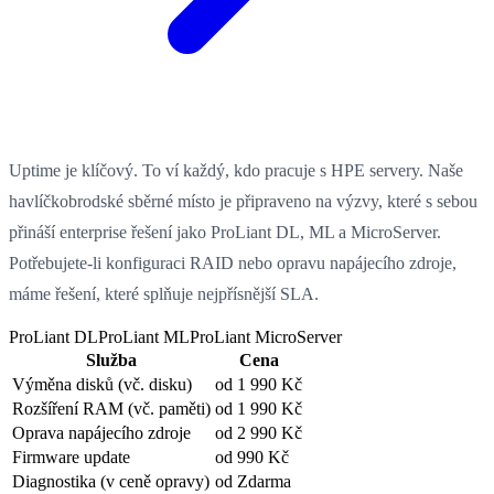
Uptime je klíčový. To ví každý, kdo pracuje s HPE servery. Naše
havlíčkobrodské sběrné místo je připraveno na výzvy, které s sebou
přináší enterprise řešení jako ProLiant DL, ML a MicroServer.
Potřebujete-li konfiguraci RAID nebo opravu napájecího zdroje,
máme řešení, které splňuje nejpřísnější SLA.
ProLiant DL
ProLiant ML
ProLiant MicroServer
Služba
Cena
Výměna disků
(vč. disku)
od 1 990 Kč
Rozšíření RAM
(vč. paměti)
od 1 990 Kč
Oprava napájecího zdroje
od 2 990 Kč
Firmware update
od 990 Kč
Diagnostika
(v ceně opravy)
od Zdarma