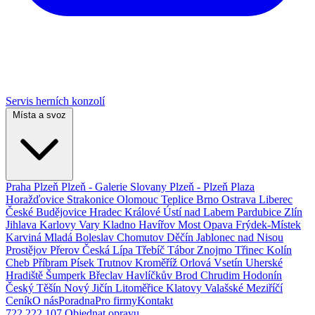
Servis herních konzolí
Místa a svoz
Praha
Plzeň
Plzeň - Galerie Slovany
Plzeň - Plzeň Plaza
Horažďovice
Strakonice
Olomouc
Teplice
Brno
Ostrava
Liberec
České Budějovice
Hradec Králové
Ústí nad Labem
Pardubice
Zlín
Jihlava
Karlovy Vary
Kladno
Havířov
Most
Opava
Frýdek-Místek
Karviná
Mladá Boleslav
Chomutov
Děčín
Jablonec nad Nisou
Prostějov
Přerov
Česká Lípa
Třebíč
Tábor
Znojmo
Třinec
Kolín
Cheb
Příbram
Písek
Trutnov
Kroměříž
Orlová
Vsetín
Uherské
Hradiště
Šumperk
Břeclav
Havlíčkův Brod
Chrudim
Hodonín
Český Těšín
Nový Jičín
Litoměřice
Klatovy
Valašské Meziříčí
Ceník
O nás
Poradna
Pro firmy
Kontakt
722 222 107
Objednat opravu