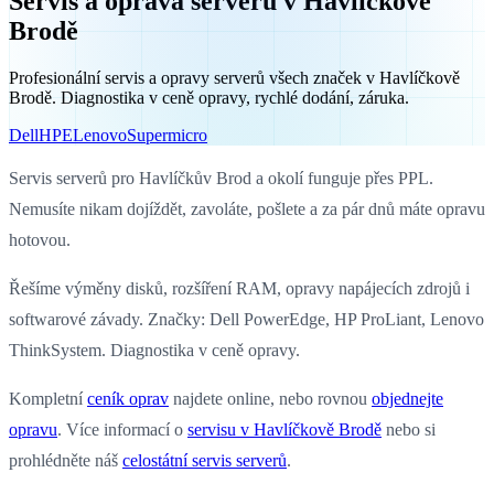
Servis a oprava serverů v Havlíčkově
Brodě
Profesionální servis a opravy serverů všech značek v Havlíčkově
Brodě. Diagnostika v ceně opravy, rychlé dodání, záruka.
Dell
HPE
Lenovo
Supermicro
Servis serverů pro Havlíčkův Brod a okolí funguje přes PPL.
Nemusíte nikam dojíždět, zavoláte, pošlete a za pár dnů máte opravu
hotovou.
Řešíme výměny disků, rozšíření RAM, opravy napájecích zdrojů i
softwarové závady. Značky: Dell PowerEdge, HP ProLiant, Lenovo
ThinkSystem. Diagnostika v ceně opravy.
Kompletní
ceník oprav
najdete online, nebo rovnou
objednejte
opravu
. Více informací o
servisu v Havlíčkově Brodě
nebo si
prohlédněte náš
celostátní servis serverů
.