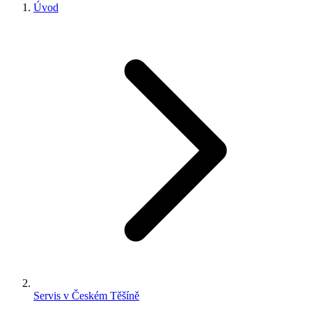
Úvod
Servis v Českém Těšíně