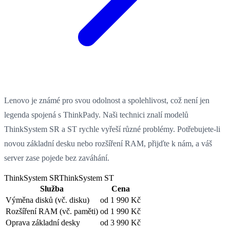
Lenovo je známé pro svou odolnost a spolehlivost, což není jen
legenda spojená s ThinkPady. Naši technici znalí modelů
ThinkSystem SR a ST rychle vyřeší různé problémy. Potřebujete-li
novou základní desku nebo rozšíření RAM, přijďte k nám, a váš
server zase pojede bez zaváhání.
ThinkSystem SR
ThinkSystem ST
Služba
Cena
Výměna disků
(vč. disku)
od 1 990 Kč
Rozšíření RAM
(vč. paměti)
od 1 990 Kč
Oprava základní desky
od 3 990 Kč