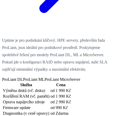
Uptime je pro podnikání klíčový. HPE servery, především řada
ProLiant, jsou ideální pro podnikové prostředí. Poskytujeme
spolehlivé řešení pro modely ProLiant DL, ML a MicroServer.
Pokud jde o konfiguraci RAID nebo opravu napájení, naše SLA
zajišťují minimální výpadky a maximální efektivitu.
ProLiant DL
ProLiant ML
ProLiant MicroServer
Služba
Cena
Výměna disků
(vč. disku)
od 1 990 Kč
Rozšíření RAM
(vč. paměti)
od 1 990 Kč
Oprava napájecího zdroje
od 2 990 Kč
Firmware update
od 990 Kč
Diagnostika
(v ceně opravy)
od Zdarma