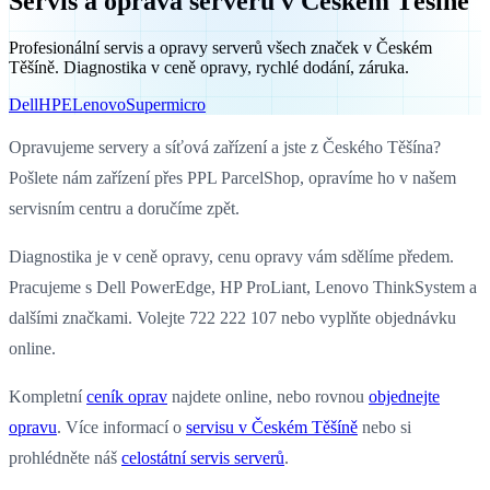
Servis a oprava serverů v Českém Těšíně
Profesionální servis a opravy serverů všech značek v Českém
Těšíně. Diagnostika v ceně opravy, rychlé dodání, záruka.
Dell
HPE
Lenovo
Supermicro
Opravujeme servery a síťová zařízení a jste z Českého Těšína?
Pošlete nám zařízení přes PPL ParcelShop, opravíme ho v našem
servisním centru a doručíme zpět.
Diagnostika je v ceně opravy, cenu opravy vám sdělíme předem.
Pracujeme s Dell PowerEdge, HP ProLiant, Lenovo ThinkSystem a
dalšími značkami. Volejte 722 222 107 nebo vyplňte objednávku
online.
Kompletní
ceník oprav
najdete online, nebo rovnou
objednejte
opravu
. Více informací o
servisu v Českém Těšíně
nebo si
prohlédněte náš
celostátní servis serverů
.