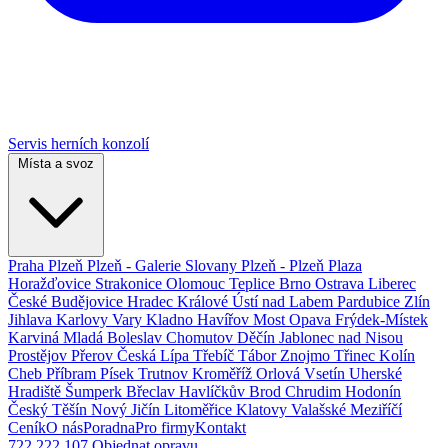
Servis herních konzolí
Místa a svoz
Praha
Plzeň
Plzeň - Galerie Slovany
Plzeň - Plzeň Plaza
Horažďovice
Strakonice
Olomouc
Teplice
Brno
Ostrava
Liberec
České Budějovice
Hradec Králové
Ústí nad Labem
Pardubice
Zlín
Jihlava
Karlovy Vary
Kladno
Havířov
Most
Opava
Frýdek-Místek
Karviná
Mladá Boleslav
Chomutov
Děčín
Jablonec nad Nisou
Prostějov
Přerov
Česká Lípa
Třebíč
Tábor
Znojmo
Třinec
Kolín
Cheb
Příbram
Písek
Trutnov
Kroměříž
Orlová
Vsetín
Uherské
Hradiště
Šumperk
Břeclav
Havlíčkův Brod
Chrudim
Hodonín
Český Těšín
Nový Jičín
Litoměřice
Klatovy
Valašské Meziříčí
Ceník
O nás
Poradna
Pro firmy
Kontakt
722 222 107
Objednat opravu