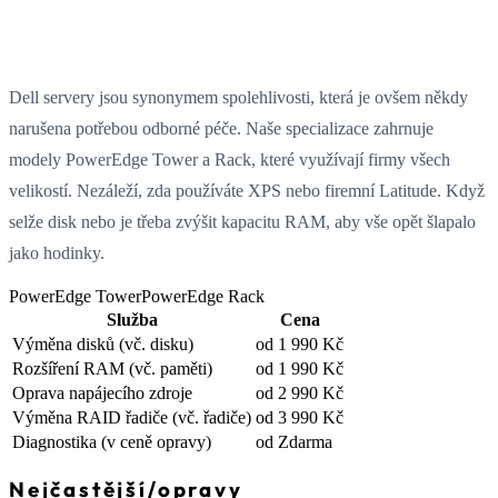
Dell servery jsou synonymem spolehlivosti, která je ovšem někdy
narušena potřebou odborné péče. Naše specializace zahrnuje
modely PowerEdge Tower a Rack, které využívají firmy všech
velikostí. Nezáleží, zda používáte XPS nebo firemní Latitude. Když
selže disk nebo je třeba zvýšit kapacitu RAM, aby vše opět šlapalo
jako hodinky.
PowerEdge Tower
PowerEdge Rack
Služba
Cena
Výměna disků
(vč. disku)
od 1 990 Kč
Rozšíření RAM
(vč. paměti)
od 1 990 Kč
Oprava napájecího zdroje
od 2 990 Kč
Výměna RAID řadiče
(vč. řadiče)
od 3 990 Kč
Diagnostika
(v ceně opravy)
od Zdarma
Nejčastější
/
opravy