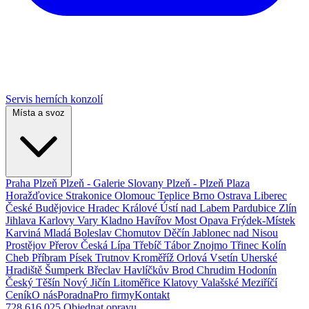
Servis herních konzolí
Místa a svoz
Praha
Plzeň
Plzeň - Galerie Slovany
Plzeň - Plzeň Plaza
Horažďovice
Strakonice
Olomouc
Teplice
Brno
Ostrava
Liberec
České Budějovice
Hradec Králové
Ústí nad Labem
Pardubice
Zlín
Jihlava
Karlovy Vary
Kladno
Havířov
Most
Opava
Frýdek-Místek
Karviná
Mladá Boleslav
Chomutov
Děčín
Jablonec nad Nisou
Prostějov
Přerov
Česká Lípa
Třebíč
Tábor
Znojmo
Třinec
Kolín
Cheb
Příbram
Písek
Trutnov
Kroměříž
Orlová
Vsetín
Uherské
Hradiště
Šumperk
Břeclav
Havlíčkův Brod
Chrudim
Hodonín
Český Těšín
Nový Jičín
Litoměřice
Klatovy
Valašské Meziříčí
Ceník
O nás
Poradna
Pro firmy
Kontakt
728 616 025
Objednat opravu