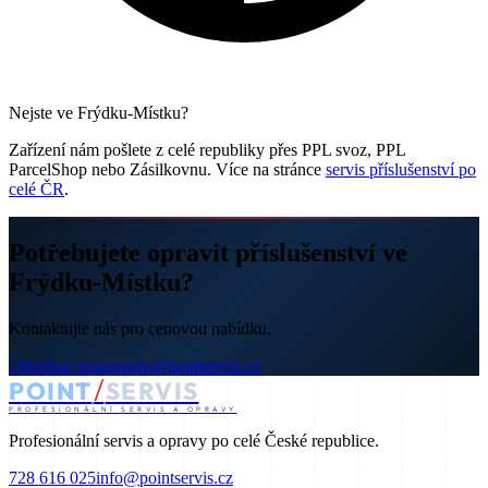
Nejste ve Frýdku-Místku?
Zařízení nám pošlete z celé republiky přes PPL svoz, PPL
ParcelShop nebo Zásilkovnu. Více na stránce
servis příslušenství po
celé ČR
.
Potřebujete opravit příslušenství ve
Frýdku-Místku?
Kontaktujte nás pro cenovou nabídku.
Objednat opravu
info@pointservis.cz
/
POINT
SERVIS
PROFESIONÁLNÍ SERVIS A OPRAVY
Profesionální servis a opravy po celé České republice.
728 616 025
info@pointservis.cz