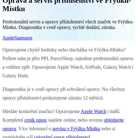
Oprava a servis příslušenství ve Frýdku-
Místku
Profesionální servis a opravy příslušenství všech značek ve Frýdku-
Místku. Diagnostika v ceně opravy, rychlé dodání, záruka.
Apple
Samsung
Opravujeme chytré hodinky nebo sluchátka ve Frýdku-Místku?
Pošlete nám je přes PPL ParcelShop, zajistíme profesionální opravu
a vrátíme zpět. Opravujeme Apple Watch, AirPods, Galaxy Watch i
Galaxy Buds.
Diagnostika je v ceně opravy při schválení opravy. Na všechny
opravy příslušenství poskytujeme záruku 12 měsíců.
Hledáte konkrétní značku? Opravujeme
Apple Watch
i další.
Kompletní
ceník oprav
najdete online, nebo rovnou
objednejte
opravu
. Více informací o
servisu v Frýdku-Místku
nebo si
prohlédněte náš
celostátní servis příslušenství
.