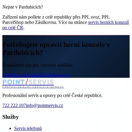
Nejste v Pardubicích?
Zařízení nám pošlete z celé republiky přes PPL svoz, PPL
ParcelShop nebo Zásilkovnu. Více na stránce
servis herních konzolí
po celé ČR
.
Potřebujete opravit herní konzole v
Pardubicích?
Kontaktujte nás pro cenovou nabídku.
Objednat opravu
info@pointservis.cz
/
POINT
SERVIS
PROFESIONÁLNÍ SERVIS A OPRAVY
Profesionální servis a opravy po celé České republice.
722 222 107
info@pointservis.cz
Služby
Servis telefonů