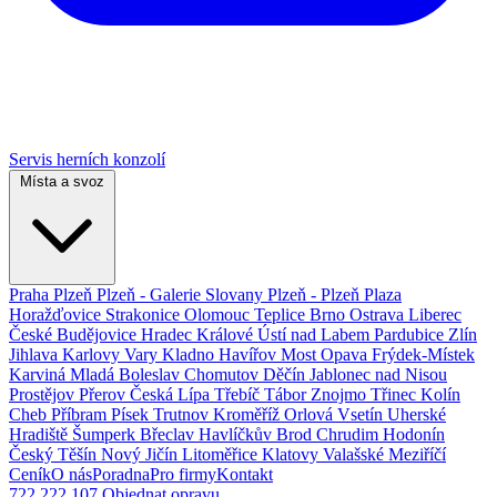
Servis herních konzolí
Místa a svoz
Praha
Plzeň
Plzeň - Galerie Slovany
Plzeň - Plzeň Plaza
Horažďovice
Strakonice
Olomouc
Teplice
Brno
Ostrava
Liberec
České Budějovice
Hradec Králové
Ústí nad Labem
Pardubice
Zlín
Jihlava
Karlovy Vary
Kladno
Havířov
Most
Opava
Frýdek-Místek
Karviná
Mladá Boleslav
Chomutov
Děčín
Jablonec nad Nisou
Prostějov
Přerov
Česká Lípa
Třebíč
Tábor
Znojmo
Třinec
Kolín
Cheb
Příbram
Písek
Trutnov
Kroměříž
Orlová
Vsetín
Uherské
Hradiště
Šumperk
Břeclav
Havlíčkův Brod
Chrudim
Hodonín
Český Těšín
Nový Jičín
Litoměřice
Klatovy
Valašské Meziříčí
Ceník
O nás
Poradna
Pro firmy
Kontakt
722 222 107
Objednat opravu