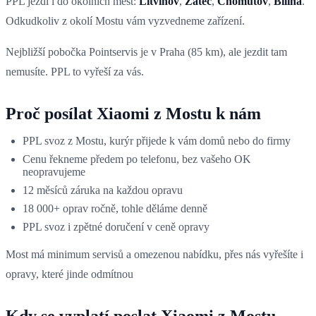
PPL jezdí i do okolních měst:
Litvínov
,
Žatec
,
Chomutov
,
Bílina
.
Odkudkoliv z okolí Mostu vám vyzvedneme zařízení.
Nejbližší pobočka Pointservis je v Praha (85 km), ale jezdit tam
nemusíte. PPL to vyřeší za vás.
Proč posílat Xiaomi z Mostu k nám
PPL svoz z Mostu, kurýr přijede k vám domů nebo do firmy
Cenu řekneme předem po telefonu, bez vašeho OK
neopravujeme
12 měsíců záruka na každou opravu
18 000+ oprav ročně, tohle děláme denně
PPL svoz i zpětné doručení v ceně opravy
Most má minimum servisů a omezenou nabídku, přes nás vyřešíte i
opravy, které jinde odmítnou
Kdy se vyplatí poslat Xiaomi z Mostu