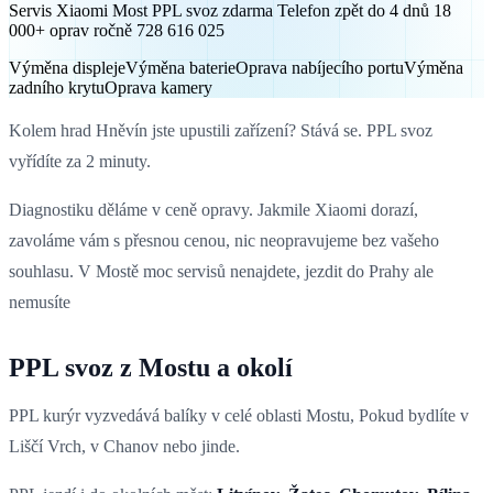
Servis Xiaomi Most PPL svoz zdarma Telefon zpět do 4 dnů 18
000+ oprav ročně 728 616 025
Výměna displeje
Výměna baterie
Oprava nabíjecího portu
Výměna
zadního krytu
Oprava kamery
Kolem hrad Hněvín jste upustili zařízení? Stává se. PPL svoz
vyřídíte za 2 minuty.
Diagnostiku děláme v ceně opravy. Jakmile Xiaomi dorazí,
zavoláme vám s přesnou cenou, nic neopravujeme bez vašeho
souhlasu. V Mostě moc servisů nenajdete, jezdit do Prahy ale
nemusíte
PPL svoz z Mostu a okolí
PPL kurýr vyzvedává balíky v celé oblasti Mostu, Pokud bydlíte v
Liščí Vrch, v Chanov nebo jinde.