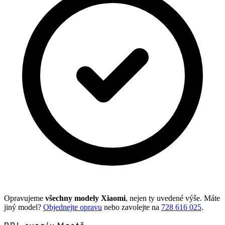
Opravujeme
všechny modely Xiaomi
, nejen ty uvedené výše. Máte
jiný model?
Objednejte opravu
nebo zavolejte na
728 616 025
.