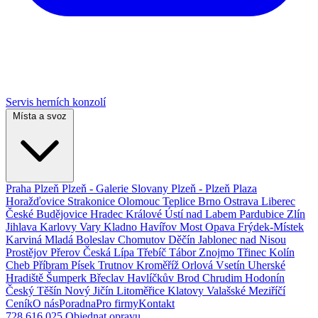
Servis herních konzolí
Místa a svoz
Praha
Plzeň
Plzeň - Galerie Slovany
Plzeň - Plzeň Plaza
Horažďovice
Strakonice
Olomouc
Teplice
Brno
Ostrava
Liberec
České Budějovice
Hradec Králové
Ústí nad Labem
Pardubice
Zlín
Jihlava
Karlovy Vary
Kladno
Havířov
Most
Opava
Frýdek-Místek
Karviná
Mladá Boleslav
Chomutov
Děčín
Jablonec nad Nisou
Prostějov
Přerov
Česká Lípa
Třebíč
Tábor
Znojmo
Třinec
Kolín
Cheb
Příbram
Písek
Trutnov
Kroměříž
Orlová
Vsetín
Uherské
Hradiště
Šumperk
Břeclav
Havlíčkův Brod
Chrudim
Hodonín
Český Těšín
Nový Jičín
Litoměřice
Klatovy
Valašské Meziříčí
Ceník
O nás
Poradna
Pro firmy
Kontakt
728 616 025
Objednat opravu