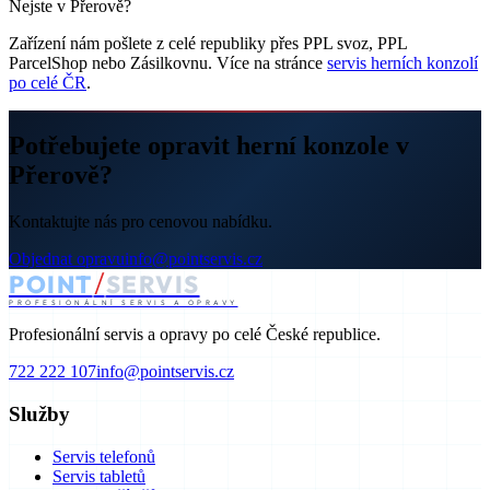
Nejste v Přerově?
Zařízení nám pošlete z celé republiky přes PPL svoz, PPL
ParcelShop nebo Zásilkovnu. Více na stránce
servis herních konzolí
po celé ČR
.
Potřebujete opravit herní konzole v
Přerově?
Kontaktujte nás pro cenovou nabídku.
Objednat opravu
info@pointservis.cz
/
POINT
SERVIS
PROFESIONÁLNÍ SERVIS A OPRAVY
Profesionální servis a opravy po celé České republice.
722 222 107
info@pointservis.cz
Služby
Servis telefonů
Servis tabletů