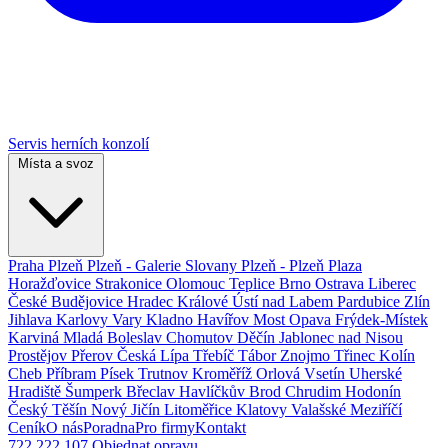
Servis herních konzolí
Místa a svoz
Praha
Plzeň
Plzeň - Galerie Slovany
Plzeň - Plzeň Plaza
Horažďovice
Strakonice
Olomouc
Teplice
Brno
Ostrava
Liberec
České Budějovice
Hradec Králové
Ústí nad Labem
Pardubice
Zlín
Jihlava
Karlovy Vary
Kladno
Havířov
Most
Opava
Frýdek-Místek
Karviná
Mladá Boleslav
Chomutov
Děčín
Jablonec nad Nisou
Prostějov
Přerov
Česká Lípa
Třebíč
Tábor
Znojmo
Třinec
Kolín
Cheb
Příbram
Písek
Trutnov
Kroměříž
Orlová
Vsetín
Uherské
Hradiště
Šumperk
Břeclav
Havlíčkův Brod
Chrudim
Hodonín
Český Těšín
Nový Jičín
Litoměřice
Klatovy
Valašské Meziříčí
Ceník
O nás
Poradna
Pro firmy
Kontakt
722 222 107
Objednat opravu