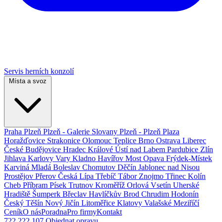
Servis herních konzolí
Místa a svoz
Praha
Plzeň
Plzeň - Galerie Slovany
Plzeň - Plzeň Plaza
Horažďovice
Strakonice
Olomouc
Teplice
Brno
Ostrava
Liberec
České Budějovice
Hradec Králové
Ústí nad Labem
Pardubice
Zlín
Jihlava
Karlovy Vary
Kladno
Havířov
Most
Opava
Frýdek-Místek
Karviná
Mladá Boleslav
Chomutov
Děčín
Jablonec nad Nisou
Prostějov
Přerov
Česká Lípa
Třebíč
Tábor
Znojmo
Třinec
Kolín
Cheb
Příbram
Písek
Trutnov
Kroměříž
Orlová
Vsetín
Uherské
Hradiště
Šumperk
Břeclav
Havlíčkův Brod
Chrudim
Hodonín
Český Těšín
Nový Jičín
Litoměřice
Klatovy
Valašské Meziříčí
Ceník
O nás
Poradna
Pro firmy
Kontakt
722 222 107
Objednat opravu