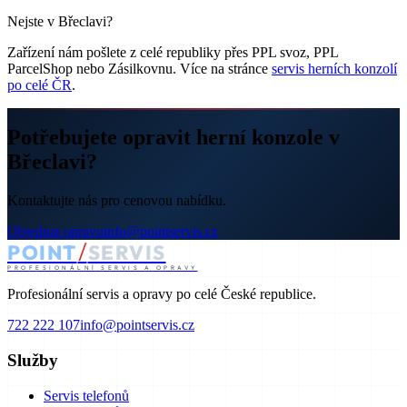
Nejste v Břeclavi?
Zařízení nám pošlete z celé republiky přes PPL svoz, PPL
ParcelShop nebo Zásilkovnu. Více na stránce
servis herních konzolí
po celé ČR
.
Potřebujete opravit herní konzole v
Břeclavi?
Kontaktujte nás pro cenovou nabídku.
Objednat opravu
info@pointservis.cz
/
POINT
SERVIS
PROFESIONÁLNÍ SERVIS A OPRAVY
Profesionální servis a opravy po celé České republice.
722 222 107
info@pointservis.cz
Služby
Servis telefonů