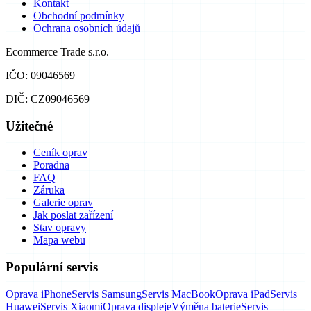
Kontakt
Obchodní podmínky
Ochrana osobních údajů
Ecommerce Trade s.r.o.
IČO: 09046569
DIČ: CZ09046569
Užitečné
Ceník oprav
Poradna
FAQ
Záruka
Galerie oprav
Jak poslat zařízení
Stav opravy
Mapa webu
Populární servis
Oprava iPhone
Servis Samsung
Servis MacBook
Oprava iPad
Servis
Huawei
Servis Xiaomi
Oprava displeje
Výměna baterie
Servis