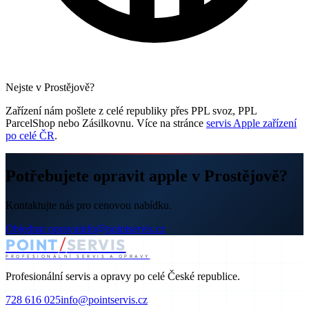
Nejste v Prostějově?
Zařízení nám pošlete z celé republiky přes PPL svoz, PPL
ParcelShop nebo Zásilkovnu. Více na stránce
servis Apple zařízení
po celé ČR
.
Potřebujete opravit apple v Prostějově?
Kontaktujte nás pro cenovou nabídku.
Objednat opravu
info@pointservis.cz
/
POINT
SERVIS
PROFESIONÁLNÍ SERVIS A OPRAVY
Profesionální servis a opravy po celé České republice.
728 616 025
info@pointservis.cz