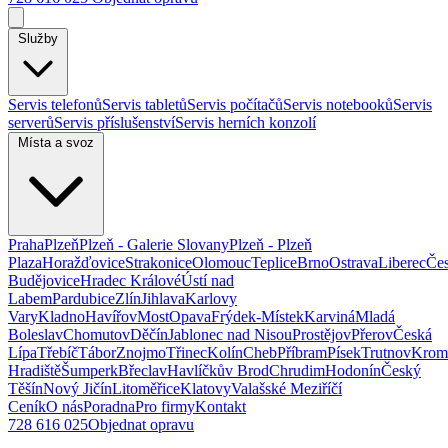
Služby
Servis telefonů
Servis tabletů
Servis počítačů
Servis notebooků
Servis
serverů
Servis příslušenství
Servis herních konzolí
Místa a svoz
Praha
Plzeň
Plzeň - Galerie Slovany
Plzeň - Plzeň
Plaza
Horažďovice
Strakonice
Olomouc
Teplice
Brno
Ostrava
Liberec
Če
Budějovice
Hradec Králové
Ústí nad
Labem
Pardubice
Zlín
Jihlava
Karlovy
Vary
Kladno
Havířov
Most
Opava
Frýdek-Místek
Karviná
Mladá
Boleslav
Chomutov
Děčín
Jablonec nad Nisou
Prostějov
Přerov
Česká
Lípa
Třebíč
Tábor
Znojmo
Třinec
Kolín
Cheb
Příbram
Písek
Trutnov
Krom
Hradiště
Šumperk
Břeclav
Havlíčkův Brod
Chrudim
Hodonín
Český
Těšín
Nový Jičín
Litoměřice
Klatovy
Valašské Meziříčí
Ceník
O nás
Poradna
Pro firmy
Kontakt
728 616 025
Objednat opravu