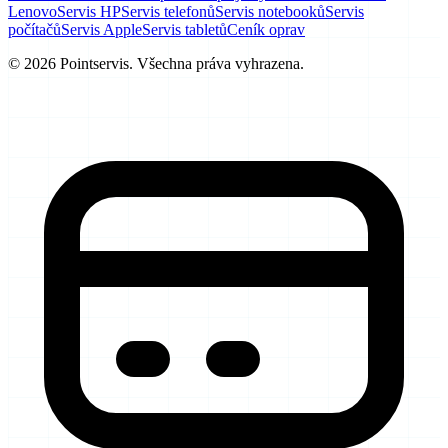
Lenovo
Servis HP
Servis telefonů
Servis notebooků
Servis
počítačů
Servis Apple
Servis tabletů
Ceník oprav
© 2026 Pointservis. Všechna práva vyhrazena.