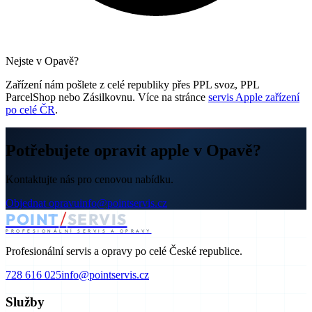
Nejste v Opavě?
Zařízení nám pošlete z celé republiky přes PPL svoz, PPL
ParcelShop nebo Zásilkovnu. Více na stránce
servis Apple zařízení
po celé ČR
.
Potřebujete opravit apple v Opavě?
Kontaktujte nás pro cenovou nabídku.
Objednat opravu
info@pointservis.cz
/
POINT
SERVIS
PROFESIONÁLNÍ SERVIS A OPRAVY
Profesionální servis a opravy po celé České republice.
728 616 025
info@pointservis.cz
Služby