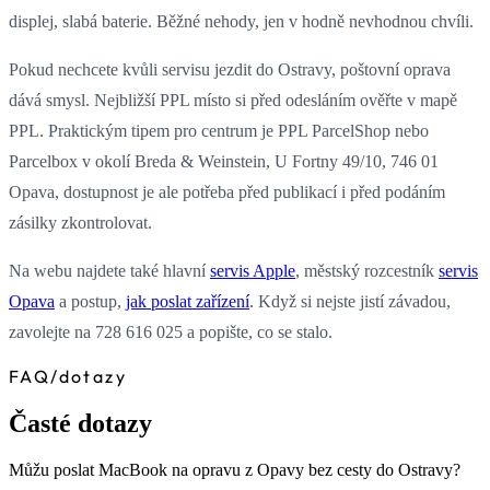
displej, slabá baterie. Běžné nehody, jen v hodně nevhodnou chvíli.
Pokud nechcete kvůli servisu jezdit do Ostravy, poštovní oprava
dává smysl. Nejbližší PPL místo si před odesláním ověřte v mapě
PPL. Praktickým tipem pro centrum je PPL ParcelShop nebo
Parcelbox v okolí Breda & Weinstein, U Fortny 49/10, 746 01
Opava, dostupnost je ale potřeba před publikací i před podáním
zásilky zkontrolovat.
Na webu najdete také hlavní
servis Apple
, městský rozcestník
servis
Opava
a postup,
jak poslat zařízení
. Když si nejste jistí závadou,
zavolejte na 728 616 025 a popište, co se stalo.
FAQ
/
dotazy
Časté dotazy
Můžu poslat MacBook na opravu z Opavy bez cesty do Ostravy?