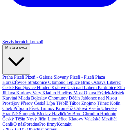
Servis herních konzolí
Místa a svoz
Praha
Plzeň
Plzeň - Galerie Slovany
Plzeň - Plzeň Plaza
Horažďovice
Strakonice
Olomouc
Teplice
Brno
Ostrava
Liberec
České Budějovice
Hradec Králové
Ústí nad Labem
Pardubice
Zlín
Jihlava
Karlovy Vary
Kladno
Havířov
Most
Opava
Frýdek-Místek
Karviná
Mladá Boleslav
Chomutov
Děčín
Jablonec nad Nisou
Prostějov
Přerov
Česká Lípa
Třebíč
Tábor
Znojmo
Třinec
Kolín
Cheb
Příbram
Písek
Trutnov
Kroměříž
Orlová
Vsetín
Uherské
Hradiště
Šumperk
Břeclav
Havlíčkův Brod
Chrudim
Hodonín
Český Těšín
Nový Jičín
Litoměřice
Klatovy
Valašské Meziříčí
Ceník
O nás
Poradna
Pro firmy
Kontakt
728 616 025
Objednat opravu