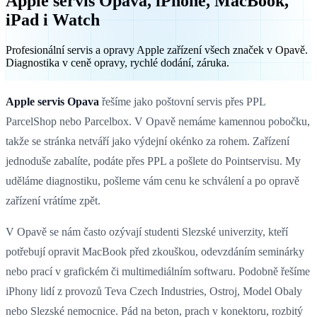
Apple servis Opava, iPhone, MacBook,
iPad i Watch
Profesionální servis a opravy Apple zařízení všech značek v Opavě.
Diagnostika v ceně opravy, rychlé dodání, záruka.
Apple servis Opava
řešíme jako poštovní servis přes PPL
ParcelShop nebo Parcelbox. V Opavě nemáme kamennou pobočku,
takže se stránka netváří jako výdejní okénko za rohem. Zařízení
jednoduše zabalíte, podáte přes PPL a pošlete do Pointservisu. My
uděláme diagnostiku, pošleme vám cenu ke schválení a po opravě
zařízení vrátíme zpět.
V Opavě se nám často ozývají studenti Slezské univerzity, kteří
potřebují opravit MacBook před zkouškou, odevzdáním seminárky
nebo prací v grafickém či multimediálním softwaru. Podobně řešíme
iPhony lidí z provozů Teva Czech Industries, Ostroj, Model Obaly
nebo Slezské nemocnice. Pád na beton, prach v konektoru, rozbitý