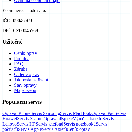
Ochrana osobních údajů
Ecommerce Trade s.r.o.
IČO: 09046569
DIČ: CZ09046569
Užitečné
Ceník oprav
Poradna
FAQ
Záruka
Galerie oprav
Jak poslat zařízení
Stav opravy
Mapa webu
Populární servis
Oprava iPhone
Servis Samsung
Servis MacBook
Oprava iPad
Servis
Huawei
Servis Xiaomi
Oprava displeje
Výměna baterie
Servis
Lenovo
Servis HP
Servis telefonů
Servis notebooků
Servis
počítačů
Servis Apple
Servis tabletů
Ceník oprav