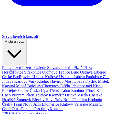
Servis herních konzolí
Místa a svoz
Praha
Plzeň
Plzeň - Galerie Slovany
Plzeň - Plzeň Plaza
Horažďovice
Strakonice
Olomouc
Teplice
Brno
Ostrava
Liberec
České Budějovice
Hradec Králové
Ústí nad Labem
Pardubice
Zlín
Jihlava
Karlovy Vary
Kladno
Havířov
Most
Opava
Frýdek-Místek
Karviná
Mladá Boleslav
Chomutov
Děčín
Jablonec nad Nisou
Prostějov
Přerov
Česká Lípa
Třebíč
Tábor
Znojmo
Třinec
Kolín
Cheb
Příbram
Písek
Trutnov
Kroměříž
Orlová
Vsetín
Uherské
Hradiště
Šumperk
Břeclav
Havlíčkův Brod
Chrudim
Hodonín
Český Těšín
Nový Jičín
Litoměřice
Klatovy
Valašské Meziříčí
Ceník
O nás
Poradna
Pro firmy
Kontakt
728 616 025
Objednat opravu