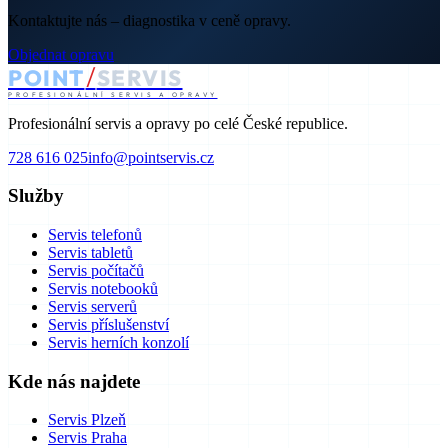
Kontaktujte nás – diagnostika v ceně opravy.
Objednat opravu
/
POINT
SERVIS
PROFESIONÁLNÍ SERVIS A OPRAVY
Profesionální servis a opravy po celé České republice.
728 616 025
info@pointservis.cz
Služby
Servis telefonů
Servis tabletů
Servis počítačů
Servis notebooků
Servis serverů
Servis příslušenství
Servis herních konzolí
Kde nás najdete
Servis Plzeň
Servis Praha