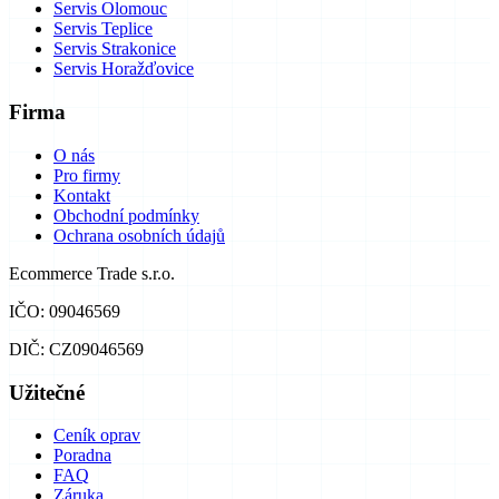
Servis Olomouc
Servis Teplice
Servis Strakonice
Servis Horažďovice
Firma
O nás
Pro firmy
Kontakt
Obchodní podmínky
Ochrana osobních údajů
Ecommerce Trade s.r.o.
IČO: 09046569
DIČ: CZ09046569
Užitečné
Ceník oprav
Poradna
FAQ
Záruka