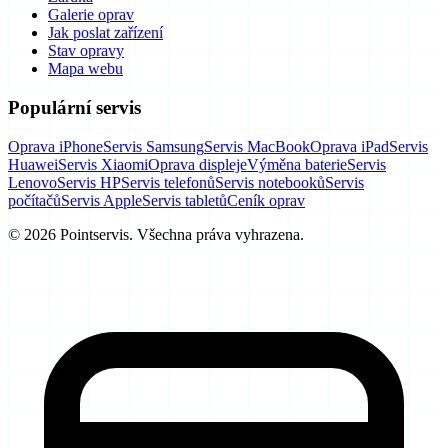
Galerie oprav
Jak poslat zařízení
Stav opravy
Mapa webu
Populární servis
Oprava iPhone
Servis Samsung
Servis MacBook
Oprava iPad
Servis
Huawei
Servis Xiaomi
Oprava displeje
Výměna baterie
Servis
Lenovo
Servis HP
Servis telefonů
Servis notebooků
Servis
počítačů
Servis Apple
Servis tabletů
Ceník oprav
© 2026 Pointservis. Všechna práva vyhrazena.