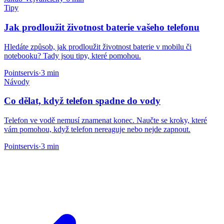
Tipy
Jak prodloužit životnost baterie vašeho telefonu
Hledáte způsob, jak prodloužit životnost baterie v mobilu či
notebooku? Tady jsou tipy, které pomohou.
Pointservis
·
3 min
Návody
Co dělat, když telefon spadne do vody
Telefon ve vodě nemusí znamenat konec. Naučte se kroky, které
vám pomohou, když telefon nereaguje nebo nejde zapnout.
Pointservis
·
3 min