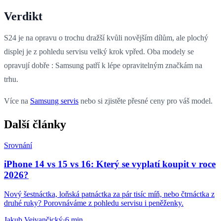
Verdikt
S24 je na opravu o trochu dražší kvůli novějším dílům, ale plochý
displej je z pohledu servisu velký krok vpřed. Oba modely se
opravují dobře : Samsung patří k lépe opravitelným značkám na
trhu.
Více na
Samsung servis
nebo si zjistěte přesné ceny pro váš model.
Další články
Srovnání
iPhone 14 vs 15 vs 16: Který se vyplatí koupit v roce
2026?
Nový šestnáctka, loňská patnáctka za pár tisíc míň, nebo čtrnáctka z
druhé ruky? Porovnáváme z pohledu servisu i peněženky.
Jakub Vejvančický
·
6 min