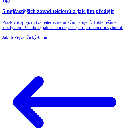
Tipy
5 nejčastějších závad telefonů a jak jim předejít
Prasklý displej, mrtvá baterie, nefunkční nabíjení. Tohle řešíme
každý den. Poradíme, jak se těm nejčastějším problémům vyhnout.
Jakub Vejvančický
·
6 min