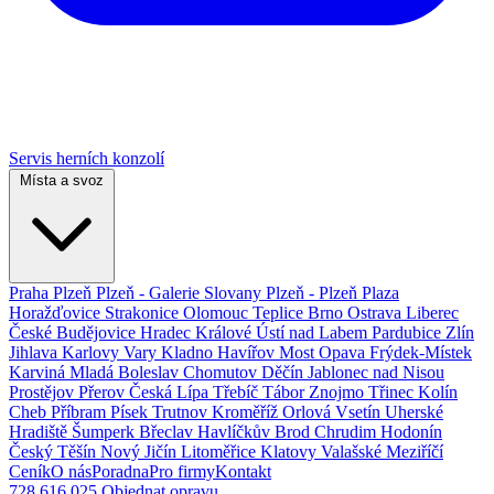
Servis herních konzolí
Místa a svoz
Praha
Plzeň
Plzeň - Galerie Slovany
Plzeň - Plzeň Plaza
Horažďovice
Strakonice
Olomouc
Teplice
Brno
Ostrava
Liberec
České Budějovice
Hradec Králové
Ústí nad Labem
Pardubice
Zlín
Jihlava
Karlovy Vary
Kladno
Havířov
Most
Opava
Frýdek-Místek
Karviná
Mladá Boleslav
Chomutov
Děčín
Jablonec nad Nisou
Prostějov
Přerov
Česká Lípa
Třebíč
Tábor
Znojmo
Třinec
Kolín
Cheb
Příbram
Písek
Trutnov
Kroměříž
Orlová
Vsetín
Uherské
Hradiště
Šumperk
Břeclav
Havlíčkův Brod
Chrudim
Hodonín
Český Těšín
Nový Jičín
Litoměřice
Klatovy
Valašské Meziříčí
Ceník
O nás
Poradna
Pro firmy
Kontakt
728 616 025
Objednat opravu