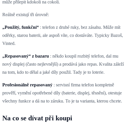
může přilepit kdokoli na cokoli.
Reálně existují tři úrovně:
„Použitý, funkční“
: telefon z druhé ruky, bez zásahu. Může mít
oděrky, starou baterii, ale aspoň víte, co dostáváte. Typicky Bazoš,
Vinted.
„Repasovaný“ z bazaru
: někdo koupil rozbitý telefon, dal mu
nový displej (často nejlevnější) a prodává jako repas. Kvalita záleží
na tom, kdo to dělal a jaké díly použil. Tady je to loterie.
Profesionálně repasovaný
: servisní firma telefon kompletně
prověří, vymění opotřebené díly (baterie, displej, těsnění), otestuje
všechny funkce a dá na to záruku. To je ta varianta, kterou chcete.
Na co se dívat při koupi