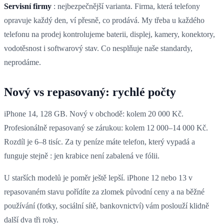
Servisní firmy
: nejbezpečnější varianta. Firma, která telefony
opravuje každý den, ví přesně, co prodává. My třeba u každého
telefonu na prodej kontrolujeme baterii, displej, kamery, konektory,
vodotěsnost i softwarový stav. Co nesplňuje naše standardy,
neprodáme.
Nový vs repasovaný: rychlé počty
iPhone 14, 128 GB. Nový v obchodě: kolem 20 000 Kč.
Profesionálně repasovaný se zárukou: kolem 12 000–14 000 Kč.
Rozdíl je 6–8 tisíc. Za ty peníze máte telefon, který vypadá a
funguje stejně : jen krabice není zabalená ve fólii.
U starších modelů je poměr ještě lepší. iPhone 12 nebo 13 v
repasovaném stavu pořídíte za zlomek původní ceny a na běžné
používání (fotky, sociální sítě, bankovnictví) vám poslouží klidně
další dva tři roky.