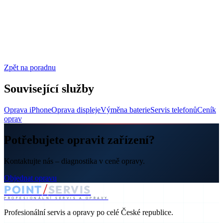
Zpět na poradnu
Související služby
Oprava iPhone
Oprava displeje
Výměna baterie
Servis telefonů
Ceník
oprav
Potřebujete opravit zařízení?
Kontaktujte nás – diagnostika v ceně opravy.
Objednat opravu
/
POINT
SERVIS
PROFESIONÁLNÍ SERVIS A OPRAVY
Profesionální servis a opravy po celé České republice.