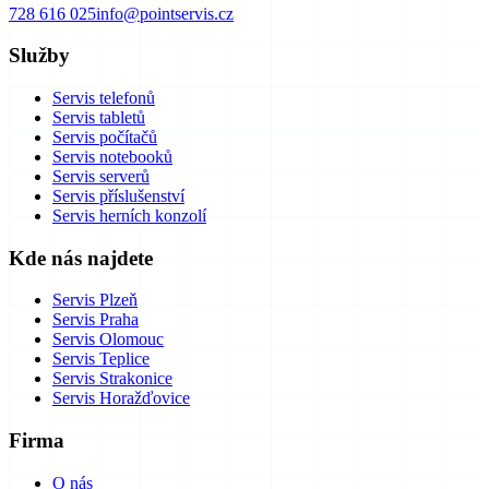
728 616 025
info@pointservis.cz
Služby
Servis telefonů
Servis tabletů
Servis počítačů
Servis notebooků
Servis serverů
Servis příslušenství
Servis herních konzolí
Kde nás najdete
Servis Plzeň
Servis Praha
Servis Olomouc
Servis Teplice
Servis Strakonice
Servis Horažďovice
Firma
O nás