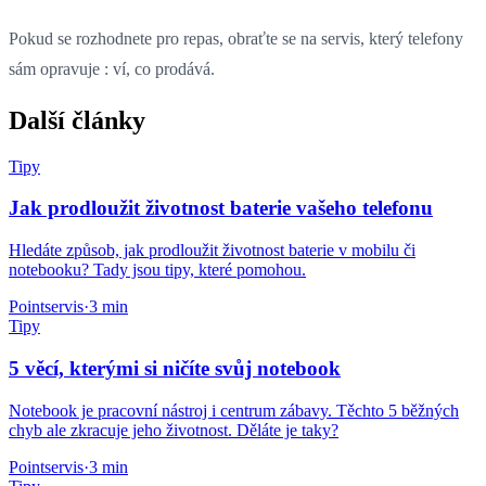
Pokud se rozhodnete pro repas, obraťte se na servis, který telefony
sám opravuje : ví, co prodává.
Další články
Tipy
Jak prodloužit životnost baterie vašeho telefonu
Hledáte způsob, jak prodloužit životnost baterie v mobilu či
notebooku? Tady jsou tipy, které pomohou.
Pointservis
·
3 min
Tipy
5 věcí, kterými si ničíte svůj notebook
Notebook je pracovní nástroj i centrum zábavy. Těchto 5 běžných
chyb ale zkracuje jeho životnost. Děláte je taky?
Pointservis
·
3 min