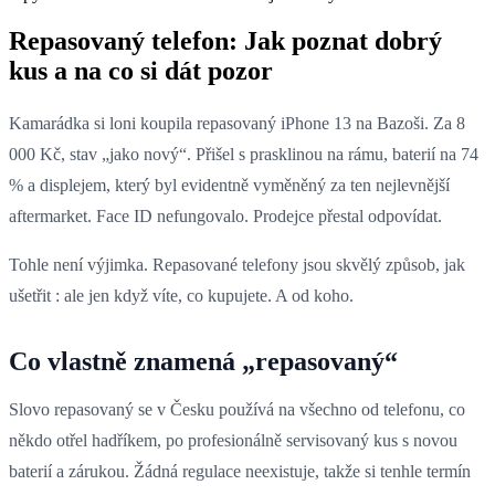
Repasovaný telefon: Jak poznat dobrý
kus a na co si dát pozor
Kamarádka si loni koupila repasovaný iPhone 13 na Bazoši. Za 8
000 Kč, stav „jako nový“. Přišel s prasklinou na rámu, baterií na 74
% a displejem, který byl evidentně vyměněný za ten nejlevnější
aftermarket. Face ID nefungovalo. Prodejce přestal odpovídat.
Tohle není výjimka. Repasované telefony jsou skvělý způsob, jak
ušetřit : ale jen když víte, co kupujete. A od koho.
Co vlastně znamená „repasovaný“
Slovo repasovaný se v Česku používá na všechno od telefonu, co
někdo otřel hadříkem, po profesionálně servisovaný kus s novou
baterií a zárukou. Žádná regulace neexistuje, takže si tenhle termín