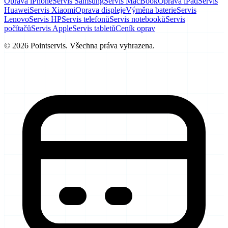
Oprava iPhone
Servis Samsung
Servis MacBook
Oprava iPad
Servis
Huawei
Servis Xiaomi
Oprava displeje
Výměna baterie
Servis
Lenovo
Servis HP
Servis telefonů
Servis notebooků
Servis
počítačů
Servis Apple
Servis tabletů
Ceník oprav
© 2026 Pointservis. Všechna práva vyhrazena.