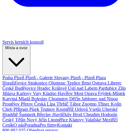
Servis herních konzolí
Místa a svoz
Praha
Plzeň
Plzeň - Galerie Slovany
Plzeň - Plzeň Plaza
Horažďovice
Strakonice
Olomouc
Teplice
Brno
Ostrava
Liberec
České Budějovice
Hradec Králové
Ústí nad Labem
Pardubice
Zlín
Jihlava
Karlovy Vary
Kladno
Havířov
Most
Opava
Frýdek-Místek
Karviná
Mladá Boleslav
Chomutov
Děčín
Jablonec nad Nisou
Prostějov
Přerov
Česká Lípa
Třebíč
Tábor
Znojmo
Třinec
Kolín
Cheb
Příbram
Písek
Trutnov
Kroměříž
Orlová
Vsetín
Uherské
Hradiště
Šumperk
Břeclav
Havlíčkův Brod
Chrudim
Hodonín
Český Těšín
Nový Jičín
Litoměřice
Klatovy
Valašské Meziříčí
Ceník
O nás
Poradna
Pro firmy
Kontakt
800 882 035
Objednat opravu