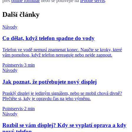
přes
online formulář
nebo se podívejte na
iPhone servis
.
Další články
Návody
Co dělat, když telefon spadne do vody
Telefon ve vodě nemusí znamenat konec. Naučte se kroky, které
vám pomohou, když telefon nereaguje nebo nejde zapnout.
Pointservis
·
3 min
Návody
Jak poznat, že potřebujete nový displej
Prasklý displej je jediným signálem, nebo se mobil chová divně?
Přečtěte si, kdy je opravdu čas na jeho výměnu.
Pointservis
·
2 min
Návody
Rozbil se vám displej? Kdy se vyplatí oprava a kdy
nový telefon