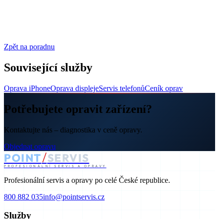
Zpět na poradnu
Související služby
Oprava iPhone
Oprava displeje
Servis telefonů
Ceník oprav
Potřebujete opravit zařízení?
Kontaktujte nás – diagnostika v ceně opravy.
Objednat opravu
/
POINT
SERVIS
PROFESIONÁLNÍ SERVIS A OPRAVY
Profesionální servis a opravy po celé České republice.
800 882 035
info@pointservis.cz
Služby