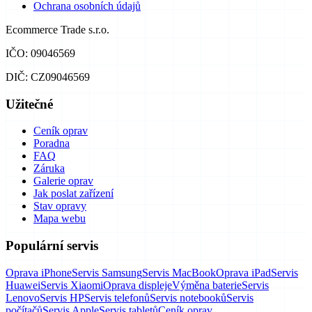
Ochrana osobních údajů
Ecommerce Trade s.r.o.
IČO: 09046569
DIČ: CZ09046569
Užitečné
Ceník oprav
Poradna
FAQ
Záruka
Galerie oprav
Jak poslat zařízení
Stav opravy
Mapa webu
Populární servis
Oprava iPhone
Servis Samsung
Servis MacBook
Oprava iPad
Servis
Huawei
Servis Xiaomi
Oprava displeje
Výměna baterie
Servis
Lenovo
Servis HP
Servis telefonů
Servis notebooků
Servis
počítačů
Servis Apple
Servis tabletů
Ceník oprav