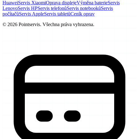
Huawei
Servis Xiaomi
Oprava displeje
Výměna baterie
Servis
Lenovo
Servis HP
Servis telefonů
Servis notebooků
Servis
počítačů
Servis Apple
Servis tabletů
Ceník oprav
© 2026 Pointservis. Všechna práva vyhrazena.