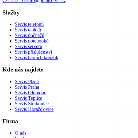
722 222 107
info@pointservis.cz
Služby
Servis telefonů
Servis tabletů
Servis počítačů
Servis notebooků
Servis serverů
Servis příslušenství
Servis herních konzolí
Kde nás najdete
Servis Plzeň
Servis Praha
Servis Olomouc
Servis Teplice
Servis Strakonice
Servis Horažďovice
Firma
O nás