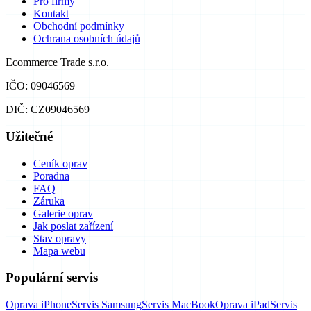
Pro firmy
Kontakt
Obchodní podmínky
Ochrana osobních údajů
Ecommerce Trade s.r.o.
IČO: 09046569
DIČ: CZ09046569
Užitečné
Ceník oprav
Poradna
FAQ
Záruka
Galerie oprav
Jak poslat zařízení
Stav opravy
Mapa webu
Populární servis
Oprava iPhone
Servis Samsung
Servis MacBook
Oprava iPad
Servis