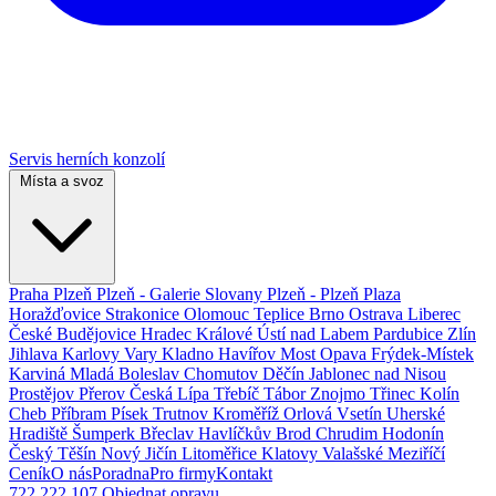
Servis herních konzolí
Místa a svoz
Praha
Plzeň
Plzeň - Galerie Slovany
Plzeň - Plzeň Plaza
Horažďovice
Strakonice
Olomouc
Teplice
Brno
Ostrava
Liberec
České Budějovice
Hradec Králové
Ústí nad Labem
Pardubice
Zlín
Jihlava
Karlovy Vary
Kladno
Havířov
Most
Opava
Frýdek-Místek
Karviná
Mladá Boleslav
Chomutov
Děčín
Jablonec nad Nisou
Prostějov
Přerov
Česká Lípa
Třebíč
Tábor
Znojmo
Třinec
Kolín
Cheb
Příbram
Písek
Trutnov
Kroměříž
Orlová
Vsetín
Uherské
Hradiště
Šumperk
Břeclav
Havlíčkův Brod
Chrudim
Hodonín
Český Těšín
Nový Jičín
Litoměřice
Klatovy
Valašské Meziříčí
Ceník
O nás
Poradna
Pro firmy
Kontakt
722 222 107
Objednat opravu