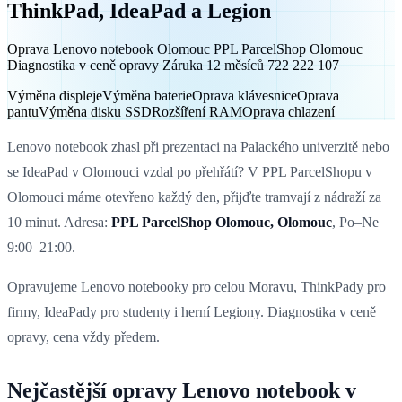
ThinkPad, IdeaPad a Legion
Oprava Lenovo notebook Olomouc PPL ParcelShop Olomouc
Diagnostika v ceně opravy Záruka 12 měsíců 722 222 107
Výměna displeje
Výměna baterie
Oprava klávesnice
Oprava
pantu
Výměna disku SSD
Rozšíření RAM
Oprava chlazení
Lenovo notebook zhasl při prezentaci na Palackého univerzitě nebo
se IdeaPad v Olomouci vzdal po přehřátí? V PPL ParcelShopu v
Olomouci máme otevřeno každý den, přijďte tramvají z nádraží za
10 minut. Adresa:
PPL ParcelShop Olomouc, Olomouc
, Po–Ne
9:00–21:00.
Opravujeme Lenovo notebooky pro celou Moravu, ThinkPady pro
firmy, IdeaPady pro studenty i herní Legiony. Diagnostika v ceně
opravy, cena vždy předem.
Nejčastější opravy Lenovo notebook v