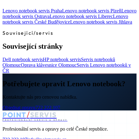
Lenovo notebook servis Praha
Lenovo notebook servis Plzeň
Lenovo
notebook servis Ostrava
Lenovo notebook servis Liberec
Lenovo
notebook servis České Budějovice
Lenovo notebook servis Jihlava
Související
/
servis
Související stránky
Dell notebook servis
HP notebook servis
Servis notebooků
Olomouc
Oprava klávesnice Olomouc
Servis Lenovo notebooků v
ČR
Potřebujete opravit Lenovo notebook?
Kontaktujte nás pro cenovou nabídku.
Objednat opravu
722 222 107
/
POINT
SERVIS
PROFESIONÁLNÍ SERVIS A OPRAVY
Profesionální servis a opravy po celé České republice.