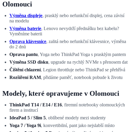
Olomouci
Výměna displeje
, prasklý nebo nefunkční displej, cena závisí
na modelu
Výměna baterie
, Lenovo nevydrží přednášku bez kabelu?
Vyměníme baterii
Oprava klávesnice
, zalitá nebo nefunkční klávesnice, výměna
do 2 dnů
Oprava pantu
, Yoga nebo ThinkPad Yoga s prasklým pantem
Výměna SSD disku
, upgrade na rychlý NVMe s přenosem dat
Čištění chlazení
, Legion throttluje nebo ThinkPad se přehřívá
Rozšíření RAM
, přidáme paměť, notebook pobude k životu
Modely, které opravujeme v Olomouci
ThinkPad T14 / E14 / E16
, firemní notebooky olomouckých
firem a institucí
IdeaPad 5 / Slim 5
, oblíbené modely mezi studenty
Yoga 7 / Yoga 9i
, konvertibilní, pant jako nejslabší místo